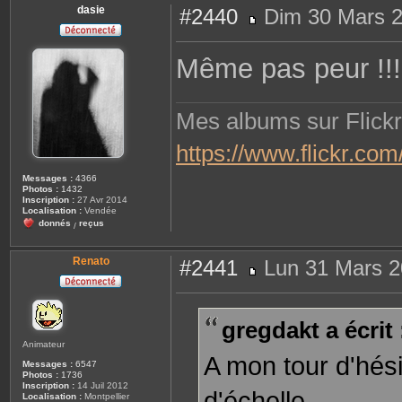
dasie
#2440
Dim 30 Mars 2
M
e
s
Même pas peur !!!
s
a
g
e
Mes albums sur Flickr
https://www.flickr.c
Messages :
4366
Photos :
1432
Inscription :
27 Avr 2014
Localisation :
Vendée
donnés
reçus
/
Renato
#2441
Lun 31 Mars 2
M
e
s
s
gregdakt a écrit 
a
g
Animateur
e
A mon tour d'hési
Messages :
6547
Photos :
1736
Inscription :
14 Juil 2012
d'échelle
Localisation :
Montpellier