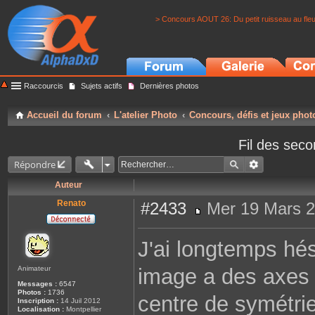
> Concours AOUT 26: Du petit ruisseau au fle
Raccourcis
Sujets actifs
Dernières photos
Accueil du forum
L'atelier Photo
Concours, défis et jeux phot
Fil des seco
Répondre
Auteur
Renato
#2433
Mer 19 Mars 2
M
e
s
J'ai longtemps hés
s
a
g
Animateur
image a des axes 
e
Messages :
6547
Photos :
1736
centre de symétrie
Inscription :
14 Juil 2012
Localisation :
Montpellier