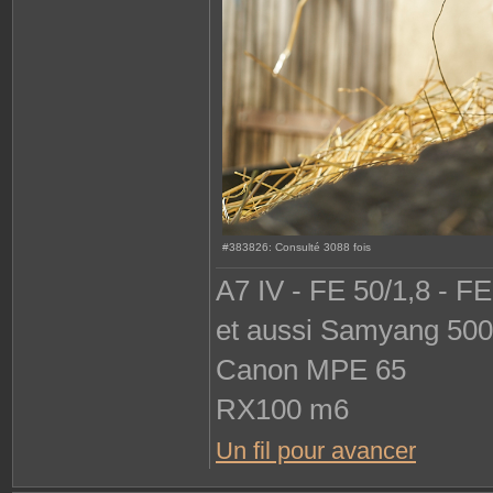
#383826: Consulté 3088 fois
A7 IV - FE 50/1,8 - F
et aussi Samyang 500 
Canon MPE 65
RX100 m6
Un fil pour avancer