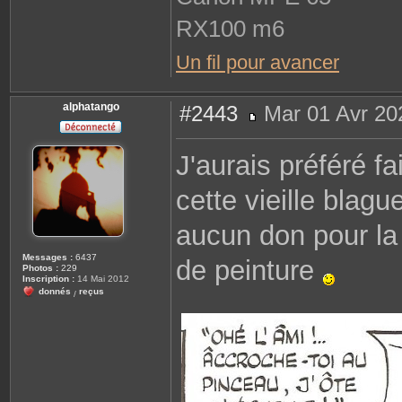
RX100 m6
Un fil pour avancer
alphatango
#2443
Mar 01 Avr 20
M
e
s
J'aurais préféré fa
s
a
g
cette vieille blague
e
aucun don pour la 
Messages :
6437
de peinture
Photos :
229
Inscription :
14 Mai 2012
donnés
reçus
/