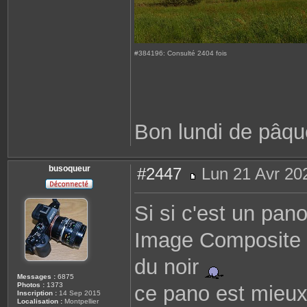
#384196: Consulté 2404 fois
Bon lundi de pâqu
busoqueur
#2447
Lun 21 Avr 20
M
e
s
Si si c'est un pan
s
a
g
Image Composite E
e
du noir
Messages :
6875
Photos :
1373
ce pano est mieux
Inscription :
14 Sep 2015
Localisation :
Montpellier