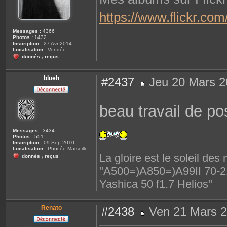
https://www.flickr.c
Messages :
4366
Photos :
1432
Inscription :
27 Avr 2014
Localisation :
Vendée
donnés
reçus
/
blueh
#2437
Jeu 20 Mars 2
M
e
s
beau travail de po
s
a
g
e
Messages :
3434
Photos :
551
Inscription :
09 Sep 2010
Localisation :
Phocée-Marseille
La gloire est le soleil des
donnés
reçus
/
"A500=)A850=)A99II 70-210
Yashica 50 f1.7 Helios"
Renato
#2438
Ven 21 Mars 2
M
e