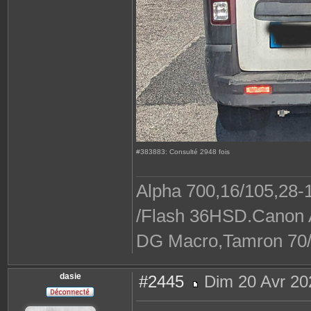
#383883: Consulté 2948 fois
Alpha 700,16/105,28-1
/Flash 36HSD.Canon A
DG Macro,Tamron 70/30
dasie
#2445
Dim 20 Avr 20
M
e
s