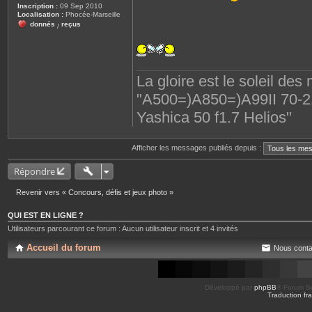
Inscription :
09 Sep 2010
Localisation :
Phocée-Marseille
donnés
reçus
/
La gloire est le soleil des
"A500=)A850=)A99II 70-210
Yashica 50 f1.7 Helios"
Afficher les messages publiés depuis :
Répondre
Revenir vers « Concours, défis et jeux photo »
QUI EST EN LIGNE ?
Utilisateurs parcourant ce forum : Aucun utilisateur inscrit et 4 invités
Accueil du forum
Nous conta
Développé par
phpBB
® Forum So
Traduction fra