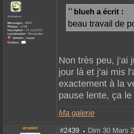
s
s
blueh a écrit :
a
g
Animateur
e
beau travail de p
Messages :
6547
Photos :
1736
Inscription :
14 Juil 2012
Localisation :
Montpellier
donnés
reçus
/
Contact :
C
o
n
Non très peu, j'ai j
t
a
c
t
jour là et j'ai mis 
e
r
R
exactement à la ve
e
n
a
pause lente, ça le 
t
o
Ma galerie
gregdakt
#2439
Dim 30 Mars 2