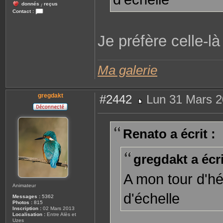
donnés
reçus
/
Contact :
C
o
n
Je préfère celle-l
t
a
c
t
e
r
Ma galerie
R
e
n
a
gregdakt
t
#2442
Lun 31 Mars 2
o
M
e
s
s
Renato a écrit :
a
g
e
gregdakt a écri
A mon tour d'hé
Animateur
d'échelle
Messages :
5362
Photos :
815
Inscription :
02 Mars 2013
Localisation :
Entre Alès et
Uzes