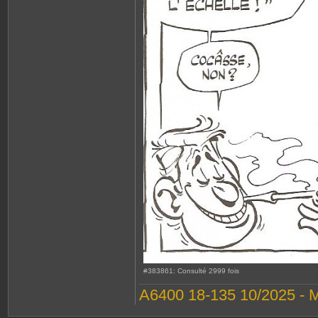
#383861: Consulté 2999 fois
A6400 18-135 10/2025 - 