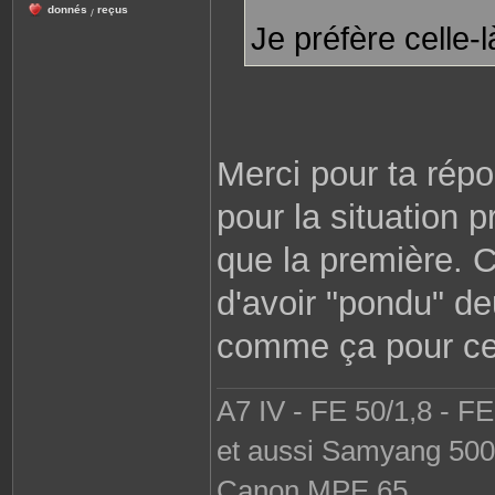
donnés
reçus
/
Je préfère celle-
Merci pour ta répo
pour la situation 
que la première. C
d'avoir "pondu" d
comme ça pour cet
A7 IV - FE 50/1,8 - F
et aussi Samyang 500 
Canon MPE 65