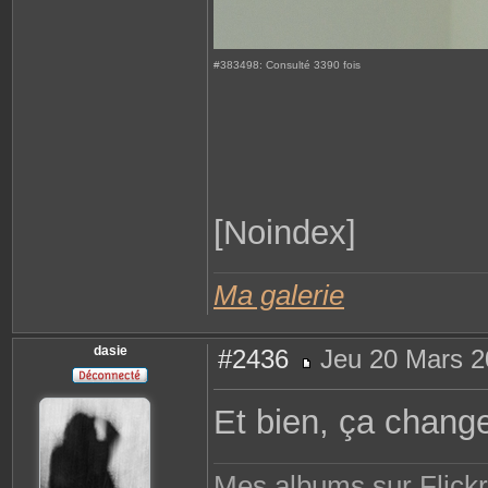
#383498: Consulté 3390 fois
[Noindex]
Ma galerie
dasie
#2436
Jeu 20 Mars 2
M
e
s
Et bien, ça change
s
a
g
e
Mes albums sur Flickr