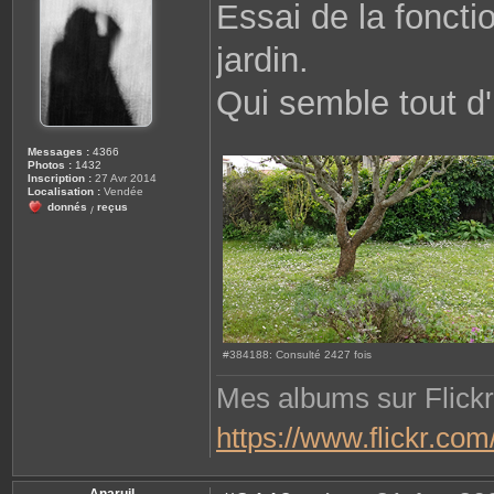
Essai de la fonct
s
a
g
jardin.
e
Qui semble tout d
Messages :
4366
Photos :
1432
Inscription :
27 Avr 2014
Localisation :
Vendée
donnés
reçus
/
#384188: Consulté 2427 fois
Mes albums sur Flickr
https://www.flickr.c