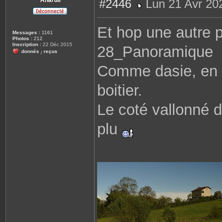
Anaruil
#2446
Lun 21 Avr 20
M
e
s
Et hop une autre 
s
Messages :
1161
a
Photos :
212
g
Inscription :
22 Déc 2015
28_Panoramique
e
donnés
reçus
/
Comme dasie, en u
boitier.
Le coté vallonné d
plu