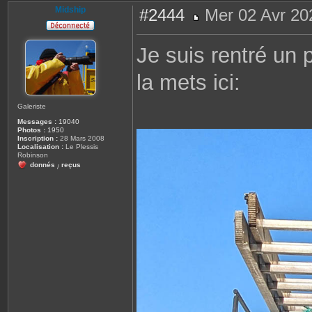
Midship
#2444
Mer 02 Avr 20
M
e
s
Je suis rentré un p
s
a
g
la mets ici:
e
Galeriste
Messages :
19040
Photos :
1950
Inscription :
28 Mars 2008
Localisation :
Le Plessis
Robinson
donnés
reçus
/