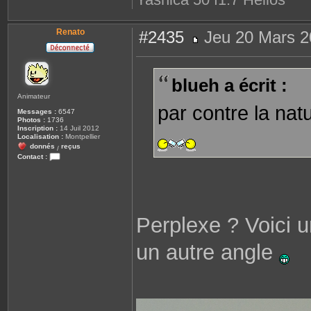
Renato
#2435
Jeu 20 Mars 2
M
e
s
s
blueh a écrit :
a
g
Animateur
e
par contre la nat
Messages :
6547
Photos :
1736
Inscription :
14 Juil 2012
Localisation :
Montpellier
donnés
reçus
/
Contact :
C
o
n
t
a
c
t
Perplexe ? Voici u
e
r
R
un autre angle
e
n
a
t
o