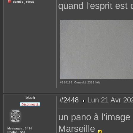
donnés
reçus
quand l'esprit est 
/
#384198: Consulté 2392 fois
blueh
#2448
Lun 21 Avr 20
M
e
s
un pano à l'image
s
a
g
Marseille
e
Messages :
3434
Photos :
551