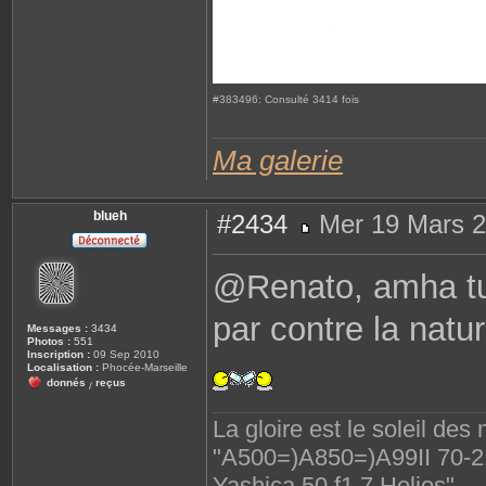
#383496: Consulté 3414 fois
Ma galerie
blueh
#2434
Mer 19 Mars 2
M
e
s
@Renato, amha tu
s
a
g
par contre la natu
e
Messages :
3434
Photos :
551
Inscription :
09 Sep 2010
Localisation :
Phocée-Marseille
donnés
reçus
/
La gloire est le soleil des
"A500=)A850=)A99II 70-210
Yashica 50 f1.7 Helios"