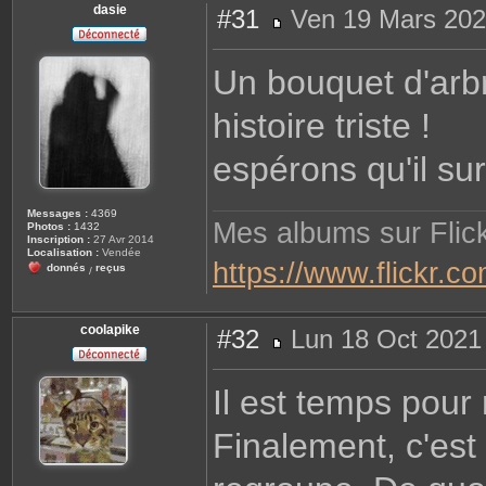
n
dasie
#31
Ven 19 Mars 202
t
a
M
c
e
t
s
Un bouquet d'arb
e
s
r
a
S
g
c
histoire triste !
e
r
i
b
espérons qu'il surv
e
Messages :
4369
Mes albums sur Flick
Photos :
1432
Inscription :
27 Avr 2014
Localisation :
Vendée
https://www.flickr.
donnés
reçus
/
coolapike
#32
Lun 18 Oct 2021
M
e
s
Il est temps pour 
s
a
g
Finalement, c'est
e