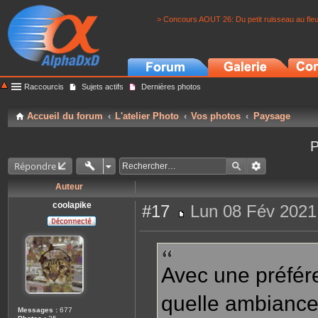
> Concours AOUT 26: Du petit ruisseau au fle
Raccourcis
Sujets actifs
Dernières photos
Accueil du forum
L'atelier Photo
Vos photos
Paysage
P
Répondre
Auteur
coolapike
#17
Lun 08 Fév 2021
M
e
s
s
a
g
Avec une préfér
e
quelle ambiance
Messages :
677