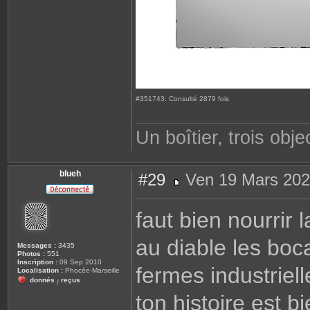
#351743: Consulté 2879 fois
Un boîtier, trois objec
blueh
#29
Ven 19 Mars 202
M
e
s
faut bien nourrir 
s
a
g
au diable les boca
e
Messages :
3435
Photos :
551
Inscription :
09 Sep 2010
fermes industriell
Localisation :
Phocée-Marseille
donnés
reçus
/
ton histoire est bi