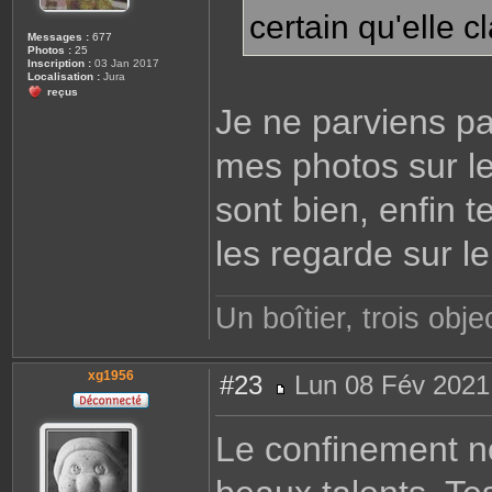
certain qu'elle c
Messages :
677
Photos :
25
Inscription :
03 Jan 2017
Localisation :
Jura
reçus
Je ne parviens pa
mes photos sur le
sont bien, enfin t
les regarde sur le
Un boîtier, trois objec
xg1956
#23
Lun 08 Fév 2021
M
e
s
Le confinement no
s
a
g
e