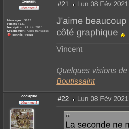
zemumu
t
#21
Lun 08 Fév 2021
e
M
r
e
c
s
a
J'aime beaucoup 
s
l
Messages :
3632
a
i
Photos :
131
g
m
Inscription :
29 Juin 2015
côté graphique
e
e
Localisation :
Alpes françaises
l
donnés
reçus
/
o
l
o
Vincent
Quelques visions d
Boutissaint
coolapike
#22
Lun 08 Fév 2021
M
e
s
s
a
g
La seconde ne m
e