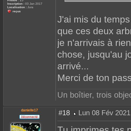
Photos :
25
Inscription :
03 Jan 2017
Localisation :
Jura
reçus
J'ai mis du temps 
que ces deux arbr
je n'arrivais à ri
chose, jusqu'au jo
arrivé...
Merci de ton pas
Un boîtier, trois objec
danielle17
#18
Lun 08 Fév 2021
M
e
s
Tu imprimes tes p
s
a