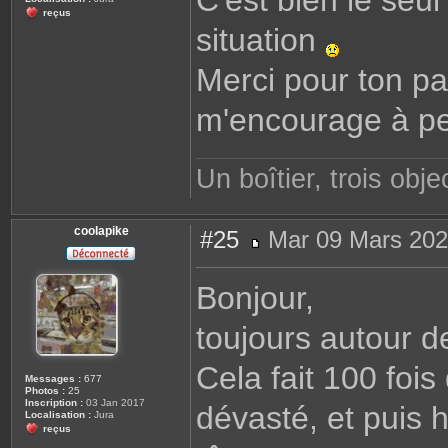
C'est bien le seul
reçus
situation
Merci pour ton p
m'encourage à pe
Un boîtier, trois objec
coolapike
#25
Mar 09 Mars 202
M
e
s
Bonjour,
s
a
g
toujours autour d
e
Cela fait 100 foi
Messages :
677
Photos :
25
Inscription :
03 Jan 2017
dévasté, et puis h
Localisation :
Jura
reçus