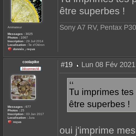
g
être superbes !
e
Sony A7 RV, Pentax P30
Animateur
Messages :
3025
Photos :
1067
Inscription :
29 Juil 2014
Localisation :
île d'Oléron
donnés
reçus
/
coolapike
#19
Lun 08 Fév 2021
M
e
s
s
a
g
Tu imprimes tes 
e
être superbes !
Messages :
677
Photos :
25
Inscription :
03 Jan 2017
Localisation :
Jura
reçus
oui j'imprime me