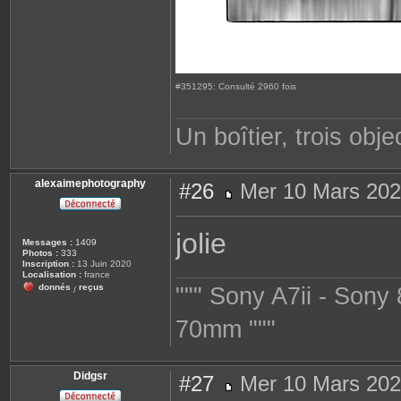
#351295: Consulté 2960 fois
Un boîtier, trois objec
alexaimephotography
#26
Mer 10 Mars 202
M
e
s
jolie
s
Messages :
1409
a
Photos :
333
g
Inscription :
13 Juin 2020
e
Localisation :
france
donnés
reçus
""" Sony A7ii - Son
/
70mm """
Didgsr
#27
Mer 10 Mars 202
M