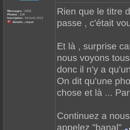
e
s
Rien que le titre d
s
Messages :
2222
a
Photos :
119
g
Inscription :
04 Août 2012
passe , c'était vo
e
donnés
reçus
/
Et là , surprise c
nous voyons tous l
donc il n'y a qu'u
On dit qu'une pho
chose et là ... P
Continuez a nous
appelez "banal"