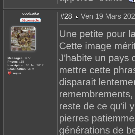
coolapike
#28
Ven 19 Mars 202
M
e
s
Une petite pour la
s
a
g
Cette image méri
e
J'habite un pays 
Messages :
677
Photos :
25
Inscription :
03 Jan 2017
mettre cette phras
Localisation :
Jura
reçus
disparait lentem
remembrements, a
reste de ce qu'il 
pierres patiemme
générations de be