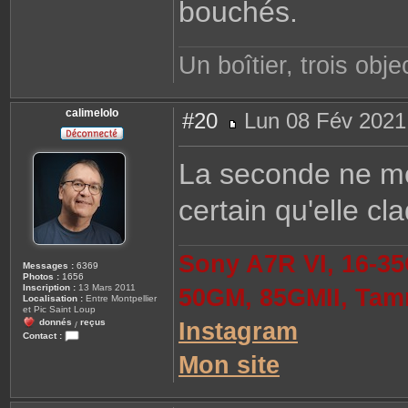
bouchés.
Un boîtier, trois objec
calimelolo
#20
Lun 08 Fév 2021
M
e
s
La seconde ne me
s
a
g
certain qu'elle c
e
Sony A7R VI, 16-35
Messages :
6369
Photos :
1656
Inscription :
13 Mars 2011
50GM, 85GMII, Tam
Localisation :
Entre Montpellier
et Pic Saint Loup
donnés
reçus
Instagram
/
Contact :
C
Mon site
o
n
t
a
c