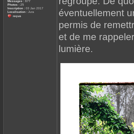
regroupe. De quoi
Messages :
677
Photos :
25
Inscription :
03 Jan 2017
éventuellement u
Localisation :
Jura
reçus
permis de remettr
et de me rappeler 
lumière.