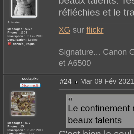
beaux talents. T
réfléchies et le t
Animateur
XG
sur
flickr
Messages :
5377
Photos :
1103
Inscription :
05 Fév 2010
Localisation :
Lozère
donnés
reçus
/
Signature... Canon 
et A6500
coolapike
#24
Mar 09 Fév 2021
M
e
s
s
a
g
Le confinement n
e
beaux talents
Messages :
677
Photos :
25
Inscription :
03 Jan 2017
Localisation :
Jura