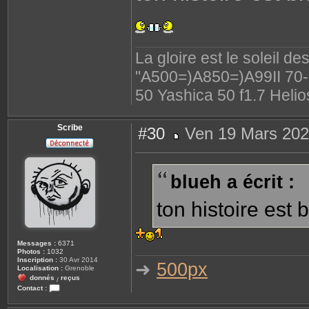
La gloire est le soleil d
"A500=)A850=)A99II 70-2
50 Yashica 50 f1.7 Helio
Scribe
#30
Ven 19 Mars 202
M
e
s
s
blueh a écrit :
a
g
e
ton histoire est b
Messages :
6371
Photos :
1032
Inscription :
30 Avr 2014
➜
500px
Localisation :
Grenoble
donnés
reçus
/
Contact :
C
o