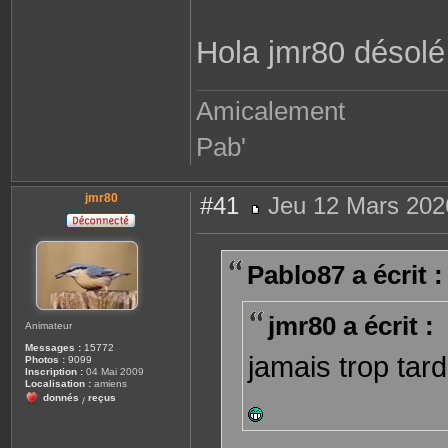
o
n
t
Hola jmr80 désolé
a
c
t
e
r
Amicalement
P
a
b
Pab'
l
o
8
7
jmr80
#41
Jeu 12 Mars 202
M
e
s
s
Pablo87 a écrit :
a
g
e
jmr80 a écrit :
Animateur
Messages :
15772
jamais trop tar
Photos :
9099
Inscription :
04 Mai 2009
Localisation :
amiens
donnés
reçus
/