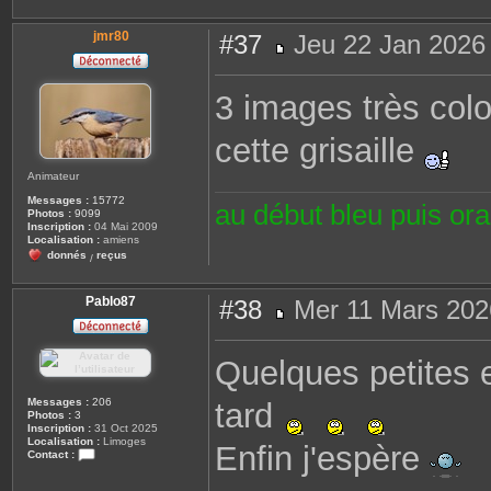
jmr80
#37
Jeu 22 Jan 2026
M
e
s
3 images très colo
s
a
g
cette grisaille
e
Animateur
Messages :
15772
au début bleu puis or
Photos :
9099
Inscription :
04 Mai 2009
Localisation :
amiens
donnés
reçus
/
Pablo87
#38
Mer 11 Mars 202
M
e
s
Quelques petites e
s
a
g
Messages :
206
tard
e
Photos :
3
Inscription :
31 Oct 2025
Localisation :
Limoges
Enfin j'espère
Contact :
C
o