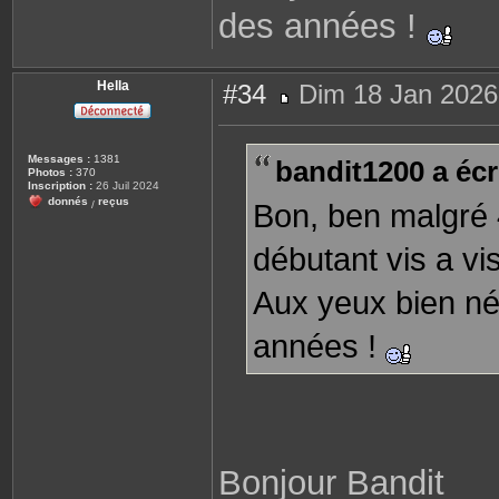
des années !
Hella
#34
Dim 18 Jan 2026
M
e
s
s
Messages :
1381
bandit1200 a écri
a
Photos :
370
g
Inscription :
26 Juil 2024
e
donnés
reçus
Bon, ben malgré 4
/
débutant vis a vi
Aux yeux bien nés
années !
Bonjour Bandit