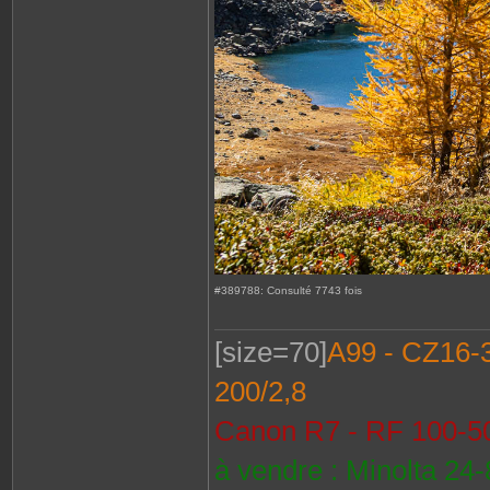
#389788: Consulté 7743 fois
[size=70]
A99 - CZ16-35
200/2,8
Canon R7 - RF 100-50
à vendre : Minolta 24