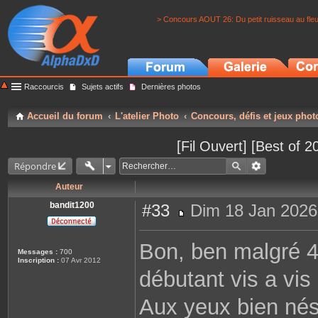
> Concours AOUT 26: Du petit ruisseau au fle
Raccourcis
Sujets actifs
Dernières photos
Accueil du forum
L'atelier Photo
Concours, défis et jeux phot
[Fil Ouvert] [Best of 
Répondre
Auteur
bandit1200
#33
Dim 18 Jan 2026
M
e
s
Bon, ben malgré 40
s
Messages :
700
a
Inscription :
07 Avr 2012
g
débutant vis a vis
e
Aux yeux bien nés,