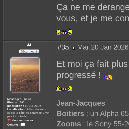
Ça ne me derange
vous, et je me cont
JJ
#35
Mar 20 Jan 2026
M
e
s
Et moi ça fait plu
s
a
g
progressé !
e
Messages :
6173
Jean-Jacques
Photos :
992
Inscription :
18 Juil 2005
Localisation :
A l'est du sud-
Boitiers
: un Alpha 65
ouest, à côté du centre !!! Enfin
pas loin (Aude)
donnés
reçus
Zooms
: le Sony 55-2
/
Contact :
C