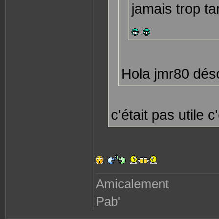
jamais trop ta
c
t
e
r
P
a
b
l
o
8
7
Hola jmr80 déso
c'était pas utile 
Amicalement
Pab'