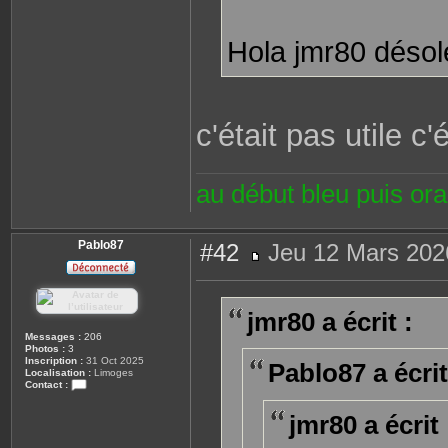
Hola jmr80 désol
c'était pas utile c
au début bleu puis or
Pablo87
#42
Jeu 12 Mars 202
M
e
s
s
jmr80 a écrit :
a
g
Messages :
206
e
Photos :
3
Inscription :
31 Oct 2025
Pablo87 a écrit
Localisation :
Limoges
Contact :
C
o
jmr80 a écrit 
n
t
a