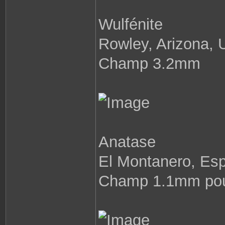
n
t
a
Wulfénite
c
t
e
r
Rowley, Arizona,
P
a
b
Champ 3.2mm
l
o
8
7
Anatase
El Montanero, Es
Champ 1.1mm pou