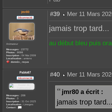
jmr80
#39
Mer 11 Mars 202
M
e
s
jamais trop tard..
s
a
g
e
au début bleu puis or
Animateur
Messages :
15772
Photos :
9099
Inscription :
04 Mai 2009
Localisation :
amiens
donnés
reçus
/
Pablo87
#40
Mer 11 Mars 202
M
e
s
s
jmr80 a écrit :
a
g
Messages :
206
e
Photos :
3
jamais trop tard.
Inscription :
31 Oct 2025
Localisation :
Limoges
Contact :
C