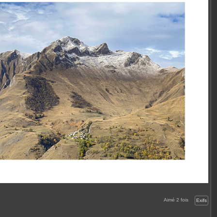
Aimé
2
fois
Exifs