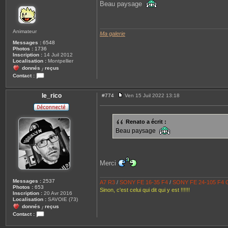
s
Beau paysage
s
a
g
e
Animateur
Ma galerie
Messages :
6548
Photos :
1736
Inscription :
14 Juil 2012
Localisation :
Montpellier
donnés
reçus
/
Contact :
C
o
n
le_rico
#774
Ven 15 Juil 2022 13:18
M
t
e
a
s
c
s
t
Renato a écrit :
a
e
Beau paysage
g
r
e
R
e
n
a
t
Merci
o
Messages :
2537
A7 R3
/
S
ONY FE 16-35 F4
/
SONY FE 24-105 F4
Photos :
653
Sinon, c'est celui qui dit qui y est !!!!!!
Inscription :
20 Avr 2016
Localisation :
SAVOIE (73)
donnés
reçus
/
Contact :
C
o