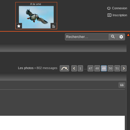
A la une
Connexion
Inscription
Les photos
• 802 messages
1
…
47
48
49
50
51
Citer