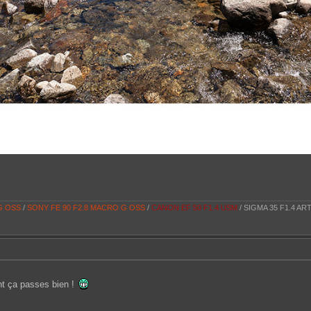
 G OSS
/
SONY FE 90 F2.8 MACRO G OSS
/
CANON EF 50 F1.4 USM
/ SIGMA 35 F1.4 AR
nt ça passes bien !