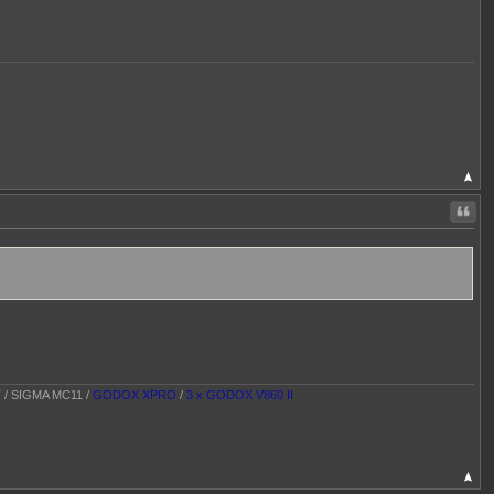
Citer
T / SIGMA MC11 /
GODOX XPRO
/
3 x GODOX V860 II