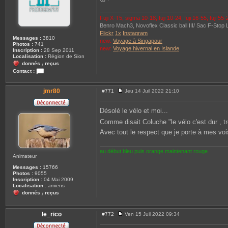
Fuji X-T5, sigma 10-18, fuji 10-24, fuji 16-55, fuji 55
Benro Mach3, Novoflex Classic ball III/ Sac F-Stop Lo
Flickr
1x
Instagram
Messages :
3810
new:
Voyage à Singapour
Photos :
741
new:
Voyage hivernal en Islande
Inscription :
28 Sep 2011
Localisation :
Région de Sion
donnés
reçus
/
Contact :
C
o
n
jmr80
#771
Jeu 14 Juil 2022 21:10
M
t
e
a
s
c
Désolé le vélo et moi...
s
t
a
e
Comme disait Coluche "le vélo c'est dur , 
g
r
Avec tout le respect que je porte à mes vo
e
d
a
r
k
au début bleu puis orange maintenant rouge
Animateur
s
h
Messages :
15766
i
Photos :
9055
n
Inscription :
04 Mai 2009
e
Localisation :
amiens
2
donnés
reçus
3
/
1
le_rico
#772
Ven 15 Juil 2022 09:34
M
e