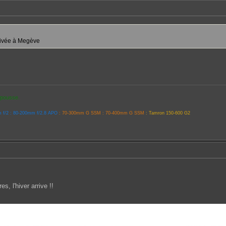
ivée à Megève
i pousse.
 f/2 : 80-200mm f/2.8 APO
: 70-300mm G SSM : 70-400mm G SSM
: Tamron 150-600 G2
s, l'hiver arrive !!