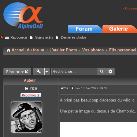
> Concour
Raccourcis
Sujets actifs
Dernières photos
Accueil du forum
L'atelier Photo
Vos photos
Fils personnel
Répondre
Auteur
le_rico
#769
Jeu 14 Juil 2022 19:38
M
e
s
A priori pas beaucoup d'adeptes du vélo ici
s
a
g
Une petite image du dessus de Chamonix...
e