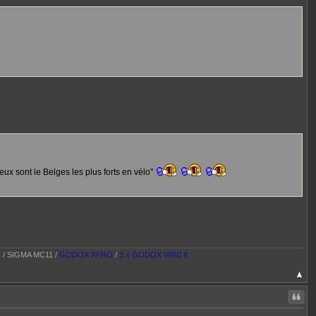
ux sont le Belges les plus forts en vélo"
T / SIGMA MC11 /
GODOX XPRO
/
3 x GODOX V860 II
Citer