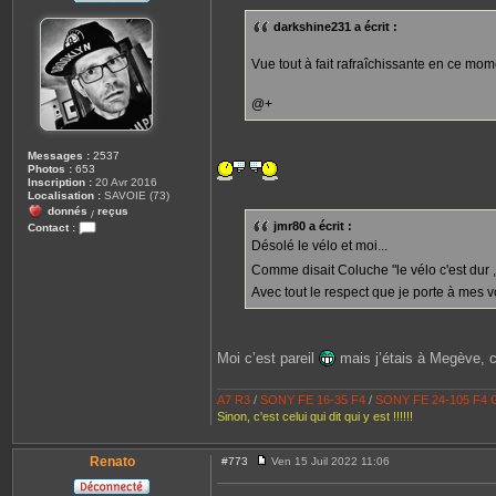
s
s
darkshine231 a écrit :
a
g
e
Vue tout à fait rafraîchissante en ce mo
@+
Messages :
2537
Photos :
653
Inscription :
20 Avr 2016
Localisation :
SAVOIE (73)
donnés
reçus
/
jmr80 a écrit :
Contact :
C
Désolé le vélo et moi...
o
n
Comme disait Coluche "le vélo c'est dur 
t
Avec tout le respect que je porte à mes 
a
c
t
e
r
Moi c’est pareil
mais j’étais à Megève, c
l
e
_
A7 R3
/
S
ONY FE 16-35 F4
/
SONY FE 24-105 F4
r
i
Sinon, c'est celui qui dit qui y est !!!!!!
c
o
Renato
#773
Ven 15 Juil 2022 11:06
M
e