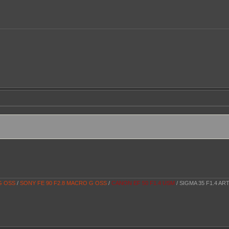
 G OSS
/
SONY FE 90 F2.8 MACRO G OSS
/
CANON EF 50 F1.4 USM
/ SIGMA 35 F1.4 AR