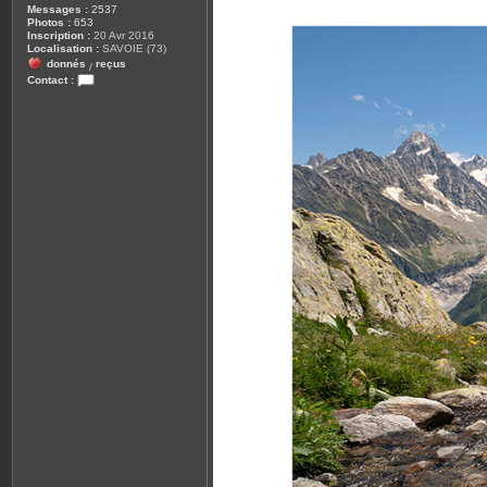
Messages :
2537
Photos :
653
Inscription :
20 Avr 2016
Localisation :
SAVOIE (73)
donnés
reçus
/
Contact :
C
o
n
t
a
c
t
e
r
l
e
_
r
i
c
o