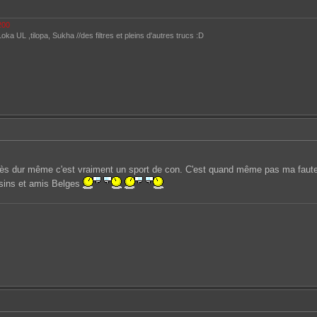
-200
ka UL ,tilopa, Sukha //des filtres et pleins d'autres trucs :D
très dur même c'est vraiment un sport de con. C'est quand même pas ma faute 
isins et amis Belges