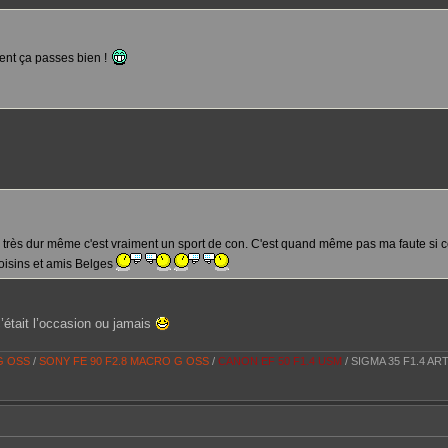
ment ça passes bien !
, très dur même c'est vraiment un sport de con. C'est quand même pas ma faute si ce
voisins et amis Belges
’était l’occasion ou jamais
 G OSS
/
SONY FE 90 F2.8 MACRO G OSS
/
CANON EF 50 F1.4 USM
/ SIGMA 35 F1.4 AR