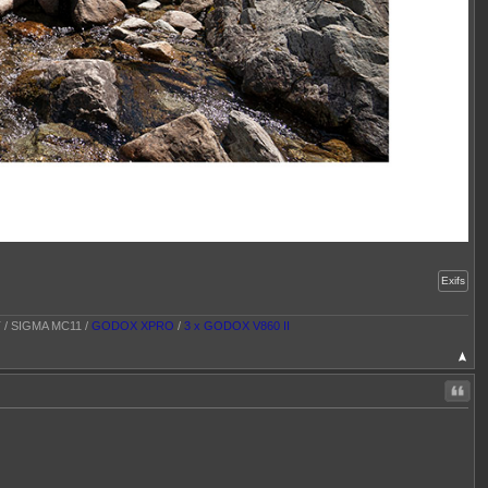
Exifs
T / SIGMA MC11 /
GODOX XPRO
/
3 x GODOX V860 II
Citer