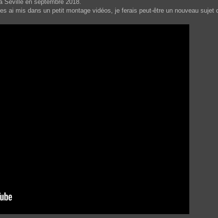
 à Séville en septembre 2018.
les ai mis dans un petit montage vidéos, je ferais peut-être un nouveau sujet 