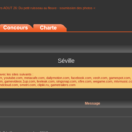
s AOUT 26: Du petit ruisseau au fleuve - soumission des photos <
Séville
 avec les sites suivants :
, youtube.com, metacafe.com, dailymotion.com, facebook.com, veoh.com, gamespot.com, vi
om, gamevideos.1up.com, liveleak.com, singsnap.com, xfire.com, wegame.com, mtvmusic.co
cloud.com, smotri.com, clipiki.ru, gametrailers.com
Message