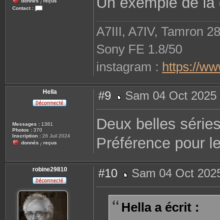
Un exemple de la d
donnés
reçus
/
Contact :
C
o
n
A7III, A7IV, Tamron 2
t
a
c
Sony FE 1.8/50
t
e
r
instagram :
https://w
r
o
b
i
n
Hella
#9
Sam 04 Oct 2025 
e
M
2
e
9
s
8
Deux belles série
s
1
Messages :
1381
a
0
Photos :
370
g
Inscription :
26 Juil 2024
Préférence pour le
e
donnés
reçus
/
robine29810
#10
Sam 04 Oct 2025
M
e
s
s
Hella a écrit :
a
g
e