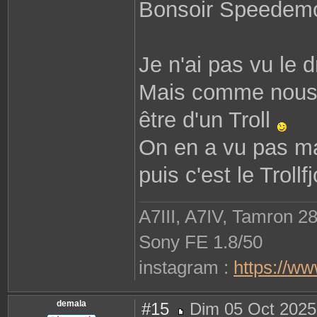
Bonsoir Speedem
r
o
b
i
n
e
Je n'ai pas vu le 
2
9
8
1
Mais comme nous s
0
être d'un Troll
On en a vu pas mal
puis c'est le Trollfj
A7III, A7IV, Tamron 2
Sony FE 1.8/50
instagram :
https://w
demala
#15
Dim 05 Oct 2025