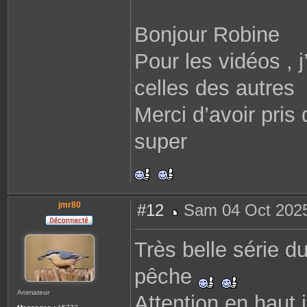
Bonjour Robine
Pour les vidéos , 
celles des autres
Merci d’avoir pris
super
jmr80
#12
Sam 04 Oct 2025
M
e
s
Très belle série d
s
a
g
pêche
e
Animateur
Attention en haut 