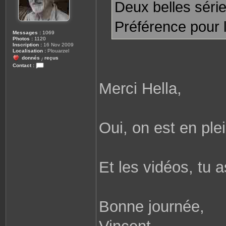
Deux belles séri
Préférence pour l
Messages :
1069
Photos :
1120
Inscription :
16 Nov 2009
Localisation :
Plouarzel
donnés
reçus
/
Contact :
C
o
Merci Hella,
n
t
a
c
t
e
r
Oui, on est en plei
r
o
b
i
n
e
Et les vidéos, tu 
2
9
8
1
0
Bonne journée,