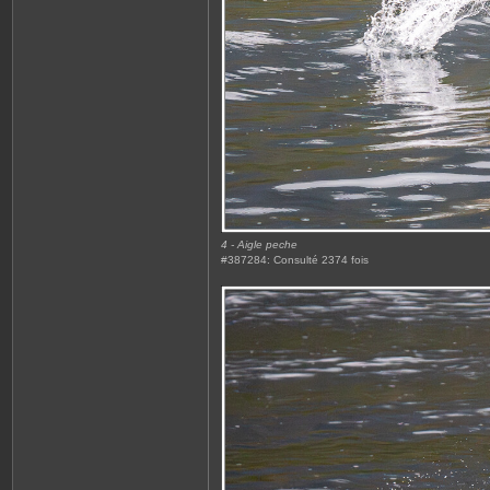
4 - Aigle peche
#387284: Consulté 2374 fois