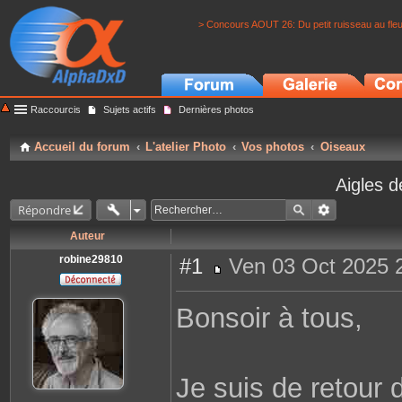
> Concours AOUT 26: Du petit ruisseau au fle
Raccourcis
Sujets actifs
Dernières photos
Accueil du forum
L'atelier Photo
Vos photos
Oiseaux
Aigles 
Répondre
Auteur
robine29810
#1
Ven 03 Oct 2025 
M
e
s
Bonsoir à tous,
s
a
g
e
Je suis de retour