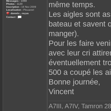
Messages :
1069
même temps.
Photos :
1120
Inscription :
16 Nov 2009
Localisation :
Plouarzel
Les aigles sont ass
donnés
reçus
/
Contact :
C
bateau et savent q
o
n
t
manger).
a
c
t
Pour les faire veni
e
r
r
o
avec leur cri attire
b
i
n
éventuellement tro
e
2
9
500 a coupé les ai
8
1
0
Bonne journée,
Vincent
A7III, A7IV, Tamron 2