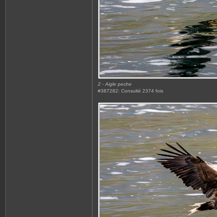
2 - Aigle peche
#387282: Consulté 2374 fois