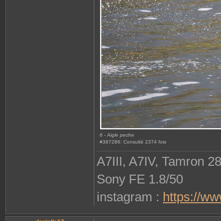
6 - Aigle peche
#387286: Consulté 2374 fois
A7III, A7IV, Tamron 2
Sony FE 1.8/50
instagram :
https://w