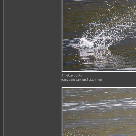
5 - Aigle peche
#387285: Consulté 2374 fois