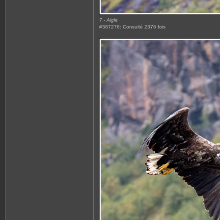
7 - Aigle
#387276: Consulté 2376 fois