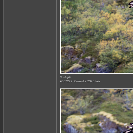
3 - Aigle
#387272: Consulté 2376 fois