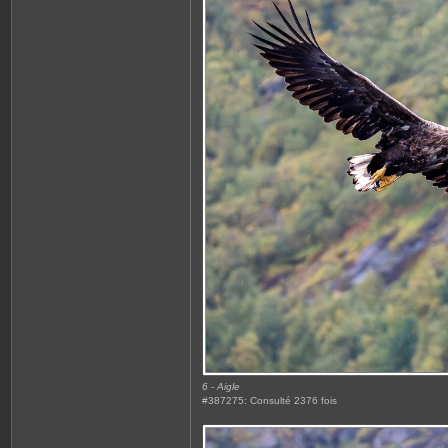
6 - Aigle
#387275: Consulté 2376 fois