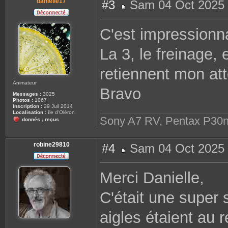
danielle17
#3
Sam 04 Oct 2025 
M
e
s
C'est impressionna
s
a
g
La 3, le freinage, 
e
retiennent mon att
Animateur
Bravo
Messages :
3025
Photos :
1067
Inscription :
29 Juil 2014
Localisation :
île d'Oléron
Sony A7 RV, Pentax P30n
donnés
reçus
/
robine29810
#4
Sam 04 Oct 2025 
M
e
s
Merci Danielle,
s
a
g
C'était une super s
e
aigles étaient au 