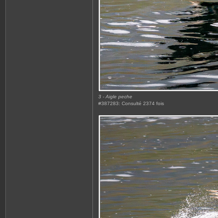
3 - Aigle peche
#387283: Consulté 2374 fois