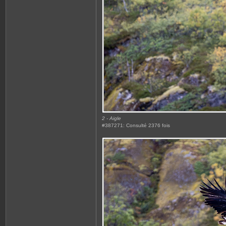
2 - Aigle
#387271: Consulté 2376 fois