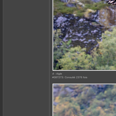
4 - Aigle
#387273: Consulté 2376 fois