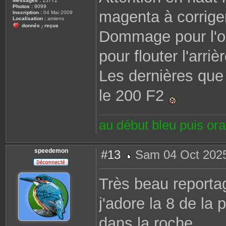
Messages :
15772
Photos :
9099
magenta à corrige
Inscription :
04 Mai 2009
Localisation :
amiens
donnés
reçus
/
Dommage pour l'op
pour flouter l'arriè
Les dernières que j
le 200 F2
au début bleu puis or
speedemon
#13
Sam 04 Oct 2025
M
e
s
Très beau report
s
a
g
j'adore la 8 de la
e
dans la roche