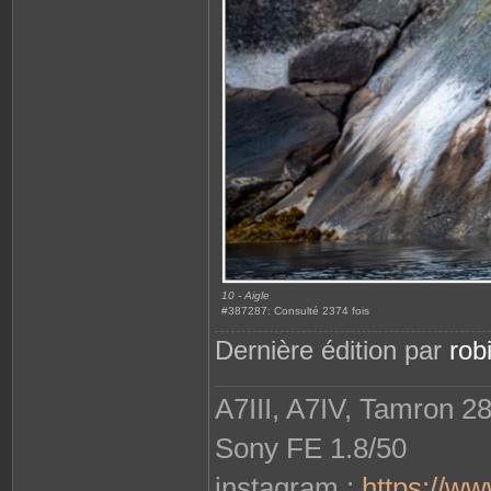
10 - Aigle
#387287: Consulté 2374 fois
Dernière édition par
rob
A7III, A7IV, Tamron 2
Sony FE 1.8/50
instagram :
https://w