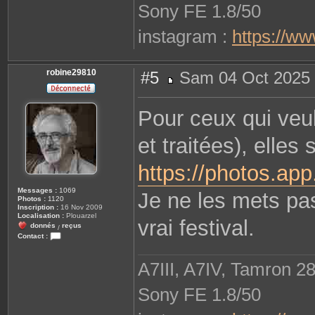
Sony FE 1.8/50
instagram :
https://w
robine29810
#5
Sam 04 Oct 2025 
M
e
s
Pour ceux qui veul
s
a
g
et traitées), elles
e
https://photos.a
Messages :
1069
Je ne les mets pas 
Photos :
1120
Inscription :
16 Nov 2009
Localisation :
Plouarzel
vrai festival.
donnés
reçus
/
Contact :
C
o
n
A7III, A7IV, Tamron 2
t
a
c
Sony FE 1.8/50
t
e
r