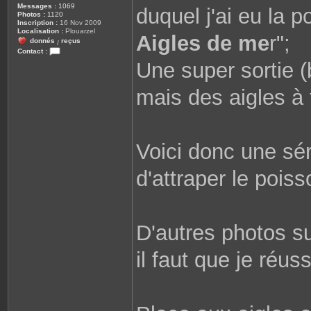
Messages :
1069
duquel j'ai eu la po
Photos :
1120
Inscription :
16 Nov 2009
Localisation :
Plouarzel
Aigles de me
r";
donnés
reçus
/
Contact :
C
Une super sortie 
o
n
t
mais des aigles à 
a
c
t
e
r
r
o
Voici donc une séri
b
i
n
d'attraper le poiss
e
2
9
8
1
0
D'autres photos s
il faut que je réuss