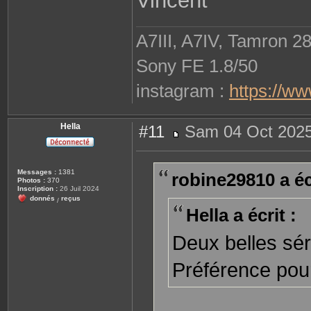
Vincent
A7III, A7IV, Tamron 2
Sony FE 1.8/50
instagram :
https://w
Hella
#11
Sam 04 Oct 2025
M
e
s
s
Messages :
1381
robine29810 a écr
a
Photos :
370
g
Inscription :
26 Juil 2024
e
donnés
reçus
/
Hella a écrit :
Deux belles sé
Préférence pour