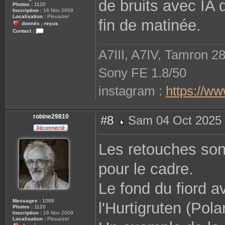
de bruits avec IA 
Photos :
1120
Inscription :
16 Nov 2009
Localisation :
Plouarzel
fin de matinée.
donnés
reçus
/
Contact :
C
o
n
A7III, A7IV, Tamron 2
t
a
c
Sony FE 1.8/50
t
e
r
instagram :
https://w
r
o
b
i
n
robine29810
#8
Sam 04 Oct 2025 
e
M
2
e
9
s
8
Les retouches sont
s
1
a
0
g
pour le cadre.
e
Le fond du fiord a
Messages :
1069
l'Hurtigruten (Polar
Photos :
1120
Inscription :
16 Nov 2009
Localisation :
Plouarzel