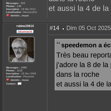
Messages :
322
et aussi la 4 de l
Photos :
136
Inscription :
18 Mai 2012
Localisation :
Alençon(61)
donnés
reçus
/
robine29810
#14
Dim 05 Oct 2025
M
e
s
s
speedemon a écr
a
g
e
Très beau repor
j'adore la 8 de l
Messages :
1069
Photos :
1120
dans la roche
Inscription :
16 Nov 2009
Localisation :
Plouarzel
donnés
reçus
/
et aussi la 4 de 
Contact :
C
o
n
t
a
c
t
e
r