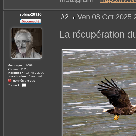
robine29810
#2
Ven 03 Oct 2025 
M
e
s
La récupération d
s
a
g
e
Messages :
1069
Photos :
1120
Inscription :
16 Nov 2009
Localisation :
Plouarzel
donnés
reçus
/
Contact :
C
o
n
t
a
c
t
e
r
r
o
b
i