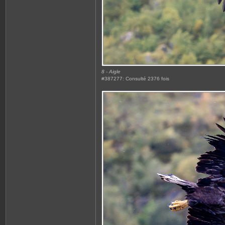
8 - Aigle
#387277: Consulté 2376 fois