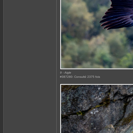
9 - Aigle
#387280: Consulté 2375 fois