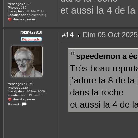
Messages :
322
et aussi la 4 de l
Photos :
136
Inscription :
18 Mai 2012
Localisation :
Alençon(61)
donnés
reçus
/
robine29810
#14
Dim 05 Oct 2025
M
e
s
s
speedemon a écr
a
g
e
Très beau repor
j'adore la 8 de l
Messages :
1069
Photos :
1120
dans la roche
Inscription :
16 Nov 2009
Localisation :
Plouarzel
donnés
reçus
/
et aussi la 4 de 
Contact :
C
o
n
t
a
c
t
e
r