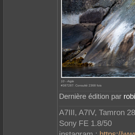
10 - Aigle
#387287: Consulté 2368 fois
Dernière édition par
rob
A7III, A7IV, Tamron 2
Sony FE 1.8/50
instagram :
https://w