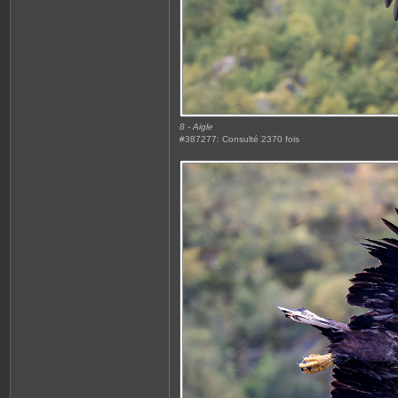
8 - Aigle
#387277: Consulté 2370 fois