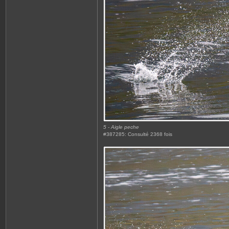
5 - Aigle peche
#387285: Consulté 2368 fois