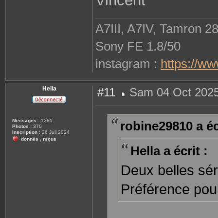
Vincent
A7III, A7IV, Tamron 2
Sony FE 1.8/50
instagram :
https://w
Hella
#11
Sam 04 Oct 2025
M
e
s
s
Messages :
1381
robine29810 a écr
a
Photos :
370
g
Inscription :
26 Juil 2024
e
donnés
reçus
/
Hella a écrit :
Deux belles sé
Préférence pour