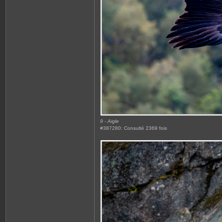
9 - Aigle
#387280: Consulté 2369 fois