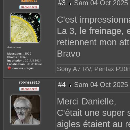
danielle17
#3
Sam 04 Oct 2025 
M
e
s
C'est impressionna
s
a
g
La 3, le freinage, 
e
retiennent mon att
Animateur
Bravo
Messages :
3025
Photos :
1067
Inscription :
29 Juil 2014
Localisation :
île d'Oléron
Sony A7 RV, Pentax P30n
donnés
reçus
/
robine29810
#4
Sam 04 Oct 2025 
M
e
s
Merci Danielle,
s
a
g
C'était une super s
e
aigles étaient au 