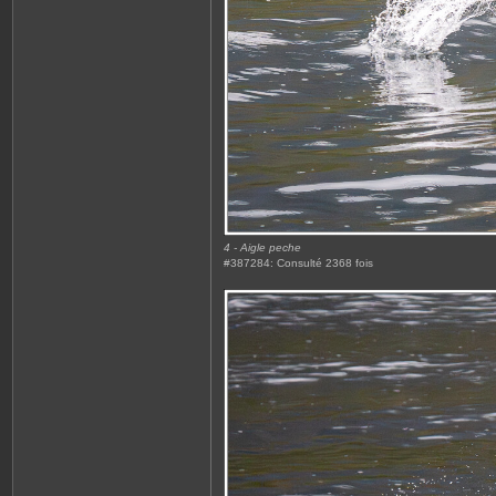
4 - Aigle peche
#387284: Consulté 2368 fois