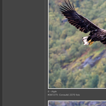
6 - Aigle
#387275: Consulté 2370 fois