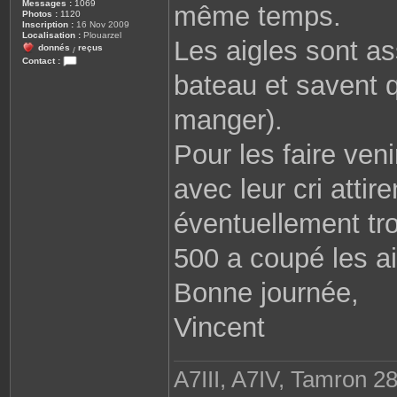
Messages :
1069
même temps.
Photos :
1120
Inscription :
16 Nov 2009
Localisation :
Plouarzel
Les aigles sont ass
donnés
reçus
/
Contact :
C
bateau et savent q
o
n
t
manger).
a
c
t
Pour les faire veni
e
r
r
o
avec leur cri attire
b
i
n
éventuellement tro
e
2
9
500 a coupé les ai
8
1
0
Bonne journée,
Vincent
A7III, A7IV, Tamron 2