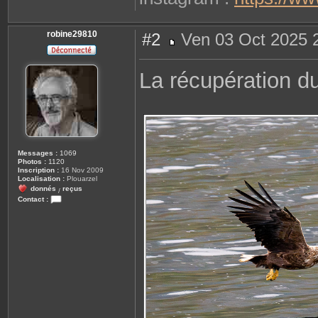
robine29810
#2
Ven 03 Oct 2025 
M
e
s
La récupération d
s
a
g
e
Messages :
1069
Photos :
1120
Inscription :
16 Nov 2009
Localisation :
Plouarzel
donnés
reçus
/
Contact :
C
o
n
t
a
c
t
e
r
r
o
b
i