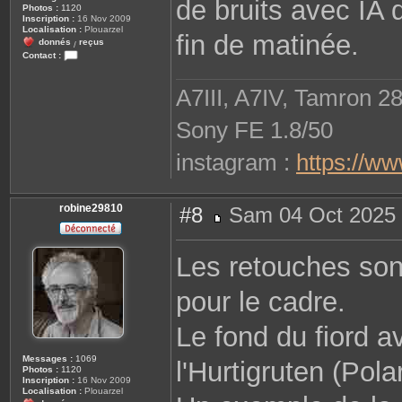
de bruits avec IA 
Photos :
1120
Inscription :
16 Nov 2009
Localisation :
Plouarzel
fin de matinée.
donnés
reçus
/
Contact :
C
o
n
A7III, A7IV, Tamron 2
t
a
c
Sony FE 1.8/50
t
e
r
instagram :
https://w
r
o
b
i
n
robine29810
#8
Sam 04 Oct 2025 
e
M
2
e
9
s
8
Les retouches sont
s
1
a
0
g
pour le cadre.
e
Le fond du fiord a
Messages :
1069
l'Hurtigruten (Polar
Photos :
1120
Inscription :
16 Nov 2009
Localisation :
Plouarzel