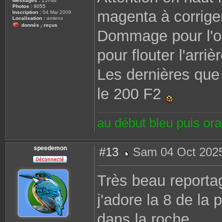
Messages :
15766
Photos :
9055
magenta à corrige
Inscription :
04 Mai 2009
Localisation :
amiens
donnés
reçus
/
Dommage pour l'op
pour flouter l'arriè
Les dernières que j
le 200 F2
au début bleu puis or
speedemon
#13
Sam 04 Oct 2025
M
e
s
Très beau report
s
a
g
j'adore la 8 de la
e
dans la roche