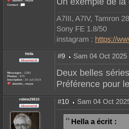
Un exemple de la d
donnés
reçus
/
Contact :
C
o
n
A7III, A7IV, Tamron 2
t
a
c
Sony FE 1.8/50
t
e
r
instagram :
https://w
r
o
b
i
n
Hella
#9
Sam 04 Oct 2025 
e
M
2
e
9
s
8
Deux belles série
s
1
Messages :
1381
a
0
Photos :
370
g
Inscription :
26 Juil 2024
Préférence pour le
e
donnés
reçus
/
robine29810
#10
Sam 04 Oct 2025
M
e
s
s
Hella a écrit :
a
g
e