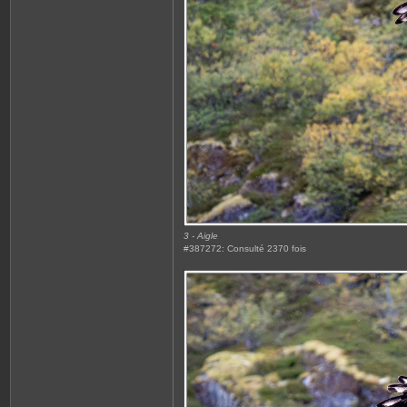
3 - Aigle
#387272: Consulté 2370 fois