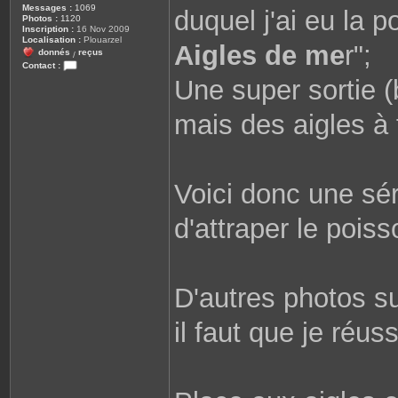
Messages :
1069
duquel j'ai eu la po
Photos :
1120
Inscription :
16 Nov 2009
Localisation :
Plouarzel
Aigles de me
r";
donnés
reçus
/
Contact :
C
Une super sortie 
o
n
t
mais des aigles à 
a
c
t
e
r
r
o
Voici donc une séri
b
i
n
d'attraper le poiss
e
2
9
8
1
0
D'autres photos s
il faut que je réuss