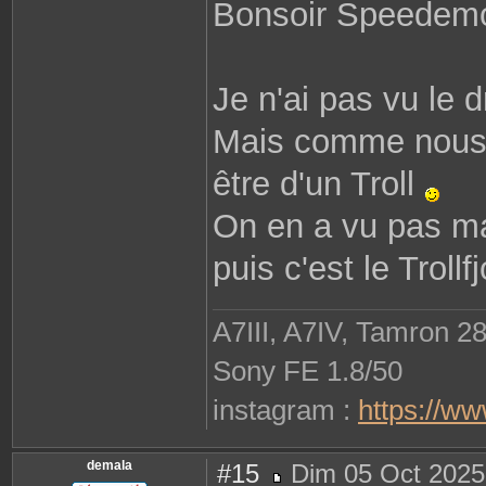
Bonsoir Speedem
r
o
b
i
n
e
Je n'ai pas vu le 
2
9
8
1
Mais comme nous s
0
être d'un Troll
On en a vu pas mal
puis c'est le Trollfj
A7III, A7IV, Tamron 2
Sony FE 1.8/50
instagram :
https://w
demala
#15
Dim 05 Oct 2025