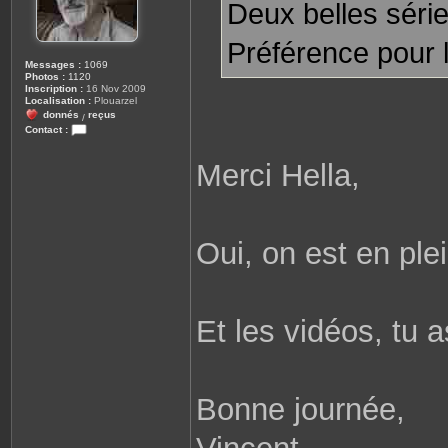
Deux belles séri
Préférence pour l
Messages :
1069
Photos :
1120
Inscription :
16 Nov 2009
Localisation :
Plouarzel
donnés
reçus
/
Contact :
C
o
Merci Hella,
n
t
a
c
t
e
r
Oui, on est en plei
r
o
b
i
n
e
Et les vidéos, tu 
2
9
8
1
0
Bonne journée,