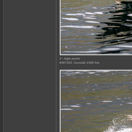
3 - Aigle peche
#387283: Consulté 2368 fois