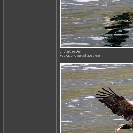
2 - Aigle peche
#387282: Consulté 2368 fois