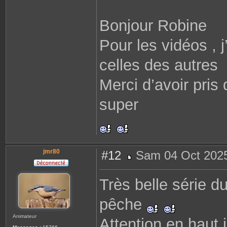
Bonjour Robine
Pour les vidéos , 
celles des autres
Merci d’avoir pris
super
jmr80
#12
Sam 04 Oct 2025
M
e
s
Très belle série d
s
a
g
pêche
e
Animateur
Attention en haut 