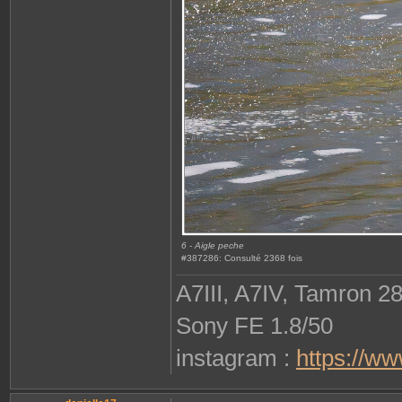
6 - Aigle peche
#387286: Consulté 2368 fois
A7III, A7IV, Tamron 2
Sony FE 1.8/50
instagram :
https://w