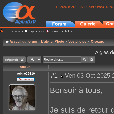
> Concours AOUT 26: Du petit ruisseau au fle
Raccourcis
Sujets actifs
Dernières photos
Accueil du forum
L'atelier Photo
Vos photos
Oiseaux
Aigles 
Répondre
Auteur
robine29810
#1
Ven 03 Oct 2025 
M
e
s
Bonsoir à tous,
s
a
g
e
Je suis de retour