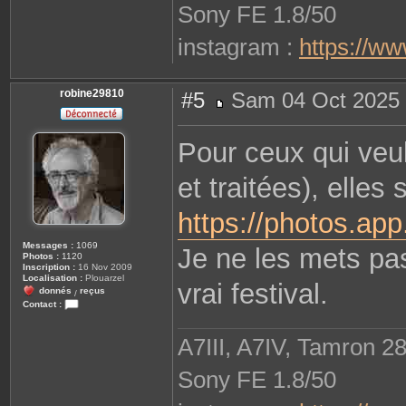
Sony FE 1.8/50
instagram :
https://w
robine29810
#5
Sam 04 Oct 2025 
M
e
s
Pour ceux qui veul
s
a
g
et traitées), elles
e
https://photos.a
Messages :
1069
Je ne les mets pas 
Photos :
1120
Inscription :
16 Nov 2009
Localisation :
Plouarzel
vrai festival.
donnés
reçus
/
Contact :
C
o
n
A7III, A7IV, Tamron 2
t
a
c
Sony FE 1.8/50
t
e
r