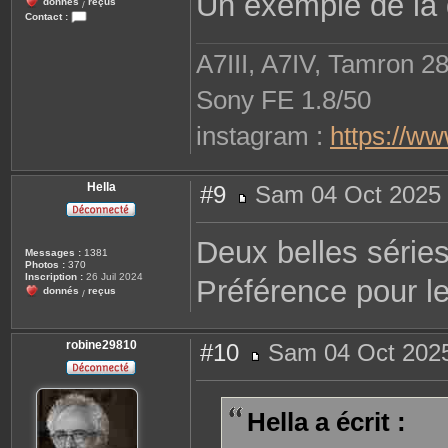
Un exemple de la d
donnés
reçus
/
Contact :
C
o
n
A7III, A7IV, Tamron 2
t
a
c
Sony FE 1.8/50
t
e
r
instagram :
https://w
r
o
b
i
n
Hella
#9
Sam 04 Oct 2025 
e
M
2
e
9
s
8
Deux belles série
s
1
Messages :
1381
a
0
Photos :
370
g
Inscription :
26 Juil 2024
Préférence pour le
e
donnés
reçus
/
robine29810
#10
Sam 04 Oct 2025
M
e
s
s
Hella a écrit :
a
g
e