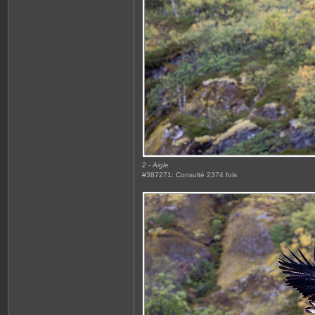
2 - Aigle
#387271: Consulté 2374 fois