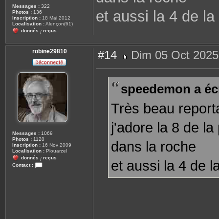
Messages :
322
et aussi la 4 de l
Photos :
136
Inscription :
18 Mai 2012
Localisation :
Alençon(61)
donnés
reçus
/
robine29810
#14
Dim 05 Oct 2025
M
e
s
s
speedemon a écr
a
g
e
Très beau repor
j'adore la 8 de l
Messages :
1069
Photos :
1120
dans la roche
Inscription :
16 Nov 2009
Localisation :
Plouarzel
donnés
reçus
/
et aussi la 4 de 
Contact :
C
o
n
t
a
c
t
e
r