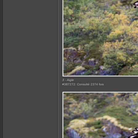
3 - Aigle
#387272: Consulté 2374 fois