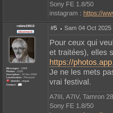
Sony FE 1.8/50
instagram :
https://w
robine29810
#5
Sam 04 Oct 2025 
M
e
s
Pour ceux qui veul
s
a
g
et traitées), elles
e
https://photos.a
Messages :
1069
Je ne les mets pas 
Photos :
1120
Inscription :
16 Nov 2009
Localisation :
Plouarzel
vrai festival.
donnés
reçus
/
Contact :
C
o
n
A7III, A7IV, Tamron 2
t
a
c
Sony FE 1.8/50
t
e
r