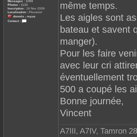
Messages :
1069
même temps.
Photos :
1120
Inscription :
16 Nov 2009
Localisation :
Plouarzel
Les aigles sont ass
donnés
reçus
/
Contact :
C
bateau et savent q
o
n
t
manger).
a
c
t
Pour les faire veni
e
r
r
o
avec leur cri attire
b
i
n
éventuellement tro
e
2
9
500 a coupé les ai
8
1
0
Bonne journée,
Vincent
A7III, A7IV, Tamron 2