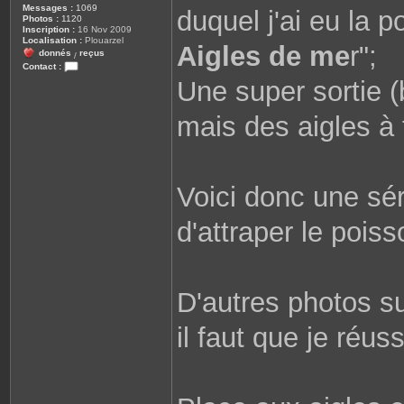
Messages :
1069
duquel j'ai eu la po
Photos :
1120
Inscription :
16 Nov 2009
Localisation :
Plouarzel
Aigles de me
r";
donnés
reçus
/
Contact :
C
Une super sortie 
o
n
t
mais des aigles à 
a
c
t
e
r
r
o
Voici donc une séri
b
i
n
d'attraper le poiss
e
2
9
8
1
0
D'autres photos s
il faut que je réuss