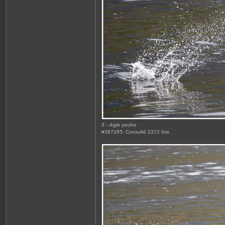
5 - Aigle peche
#387285: Consulté 2372 fois