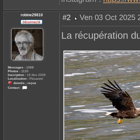
robine29810
#2
Ven 03 Oct 2025 
M
e
s
La récupération d
s
a
g
e
Messages :
1069
Photos :
1120
Inscription :
16 Nov 2009
Localisation :
Plouarzel
donnés
reçus
/
Contact :
C
o
n
t
a
c
t
e
r
r
o
b
i