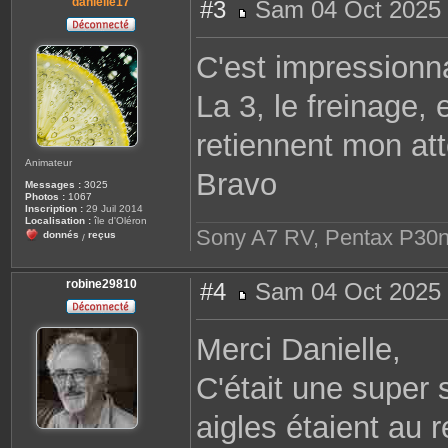
danielle17
#3
Sam 04 Oct 2025 
M
e
s
C'est impressionna
s
a
g
La 3, le freinage, 
e
retiennent mon att
Animateur
Bravo
Messages :
3025
Photos :
1067
Inscription :
29 Juil 2014
Localisation :
île d'Oléron
Sony A7 RV, Pentax P30n
donnés
reçus
/
robine29810
#4
Sam 04 Oct 2025 
M
e
s
Merci Danielle,
s
a
g
C'était une super s
e
aigles étaient au 