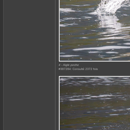
4 - Aigle peche
#387284: Consulté 2372 fois