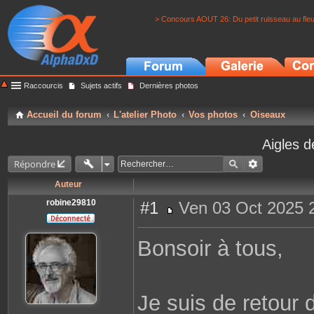
> Concours AOUT 26: Du petit ruisseau au fle
Raccourcis
Sujets actifs
Dernières photos
Accueil du forum
L'atelier Photo
Vos photos
Oiseaux
Aigles 
Répondre
Auteur
robine29810
#1
Ven 03 Oct 2025 
M
e
s
Bonsoir à tous,
s
a
g
e
Je suis de retour