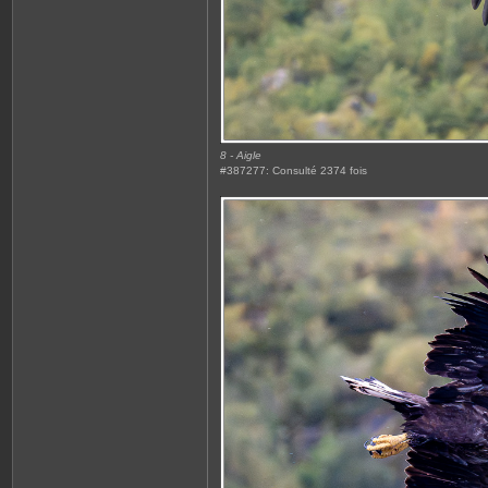
8 - Aigle
#387277: Consulté 2374 fois