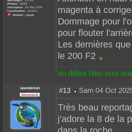
Messages :
15766
Photos :
9055
magenta à corrige
Inscription :
04 Mai 2009
Localisation :
amiens
donnés
reçus
/
Dommage pour l'op
pour flouter l'arriè
Les dernières que j
le 200 F2
au début bleu puis or
speedemon
#13
Sam 04 Oct 2025
M
e
s
Très beau report
s
a
g
j'adore la 8 de la
e
dans la roche