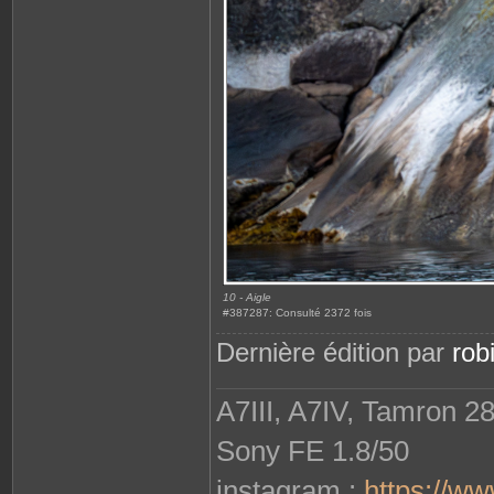
10 - Aigle
#387287: Consulté 2372 fois
Dernière édition par
rob
A7III, A7IV, Tamron 2
Sony FE 1.8/50
instagram :
https://w