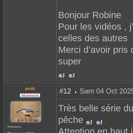
Bonjour Robine
Pour les vidéos , 
celles des autres
Merci d’avoir pris
super
jmr80
#12
Sam 04 Oct 2025
M
e
s
Très belle série d
s
a
g
pêche
e
Animateur
Attention en haut 