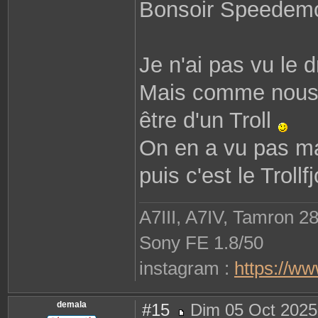
Bonsoir Speedem
r
o
b
i
n
e
Je n'ai pas vu le 
2
9
8
1
Mais comme nous s
0
être d'un Troll
On en a vu pas mal
puis c'est le Trollfj
A7III, A7IV, Tamron 2
Sony FE 1.8/50
instagram :
https://w
demala
#15
Dim 05 Oct 2025