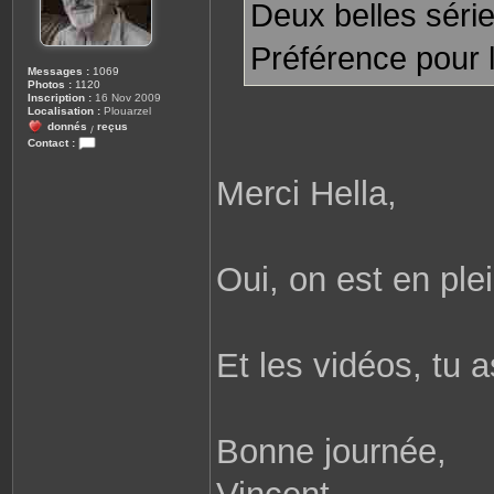
Deux belles séri
Préférence pour l
Messages :
1069
Photos :
1120
Inscription :
16 Nov 2009
Localisation :
Plouarzel
donnés
reçus
/
Contact :
C
o
Merci Hella,
n
t
a
c
t
e
r
Oui, on est en plei
r
o
b
i
n
e
Et les vidéos, tu 
2
9
8
1
0
Bonne journée,