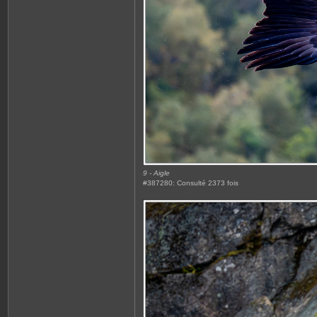
9 - Aigle
#387280: Consulté 2373 fois