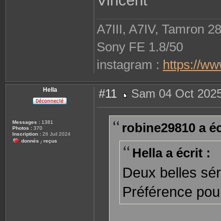
Vincent
A7III, A7IV, Tamron 2
Sony FE 1.8/50
instagram :
https://w
Hella
#11
Sam 04 Oct 2025
M
e
s
s
Messages :
1381
robine29810 a écr
a
Photos :
370
g
Inscription :
26 Juil 2024
e
donnés
reçus
/
Hella a écrit :
Deux belles sé
Préférence pour