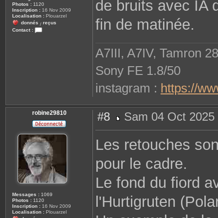
de bruits avec IA 
Photos :
1120
Inscription :
16 Nov 2009
Localisation :
Plouarzel
fin de matinée.
donnés
reçus
/
Contact :
C
o
n
A7III, A7IV, Tamron 2
t
a
c
Sony FE 1.8/50
t
e
r
instagram :
https://w
r
o
b
i
n
robine29810
#8
Sam 04 Oct 2025 
e
M
2
e
9
s
8
Les retouches sont
s
1
a
0
g
pour le cadre.
e
Le fond du fiord a
Messages :
1069
l'Hurtigruten (Polar
Photos :
1120
Inscription :
16 Nov 2009
Localisation :
Plouarzel