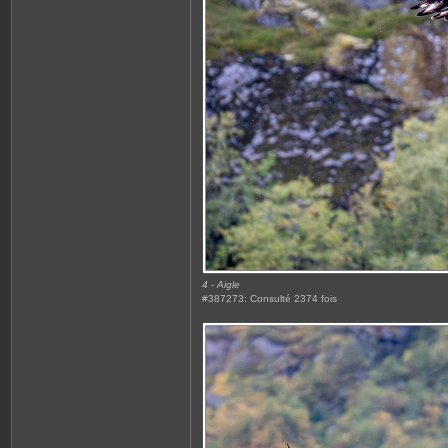
4 - Aigle
#387273: Consulté 2374 fois