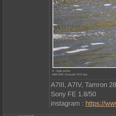
6 - Aigle peche
#387286: Consulté 2372 fois
A7III, A7IV, Tamron 2
Sony FE 1.8/50
instagram :
https://w