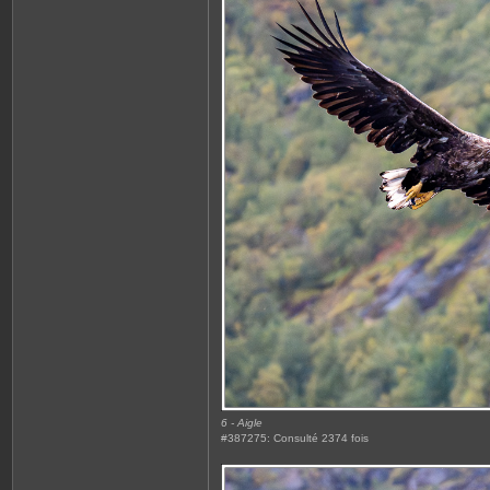
6 - Aigle
#387275: Consulté 2374 fois