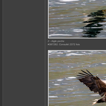
2 - Aigle peche
#387282: Consulté 2372 fois