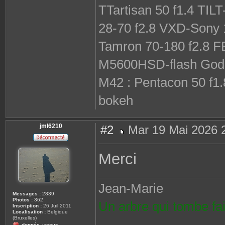
TTartisan 50 f1.4 TIL
28-70 f2.8 VXD-Son
Tamron 70-180 f2.8 
M5600HSD-flash God
M42 : Pentacon 50 f1.
bokeh
jml6210
#2
Mar 19 Mai 2026 
M
e
s
Merci
s
a
g
e
Jean-Marie
Messages :
2839
Photos :
362
Un arbre qui tombe fai
Inscription :
26 Juil 2011
Localisation :
Belgique
(Bruxelles)
donnés
reçus