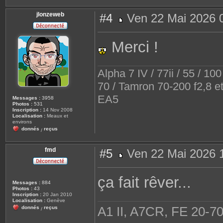
jlonzeweb
#4
Ven 22 Mai 2026 
M
e
s
Merci !
s
a
g
e
Alpha 7 IV / 77ii / 55 / 10
70 / Tamron 70-200 f2,8 e
EA5
Messages :
3958
Photos :
531
Inscription :
14 Nov 2008
Localisation :
Meaux et
environs
donnés
reçus
/
fmd
#5
Ven 22 Mai 2026 
M
e
s
ça fait rêver...
s
Messages :
884
a
Photos :
43
g
Inscription :
20 Jan 2010
e
Localisation :
Genève
A1 II, A7CR, FE 20
donnés
reçus
/