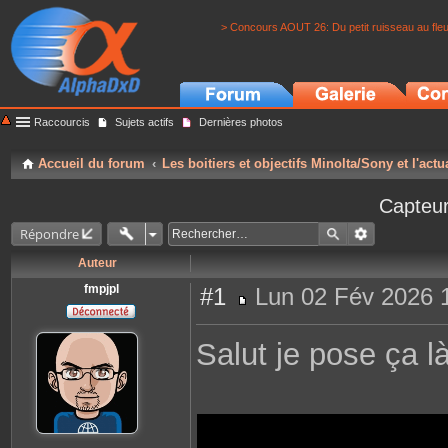
> Concours AOUT 26: Du petit ruisseau au fle
Raccourcis
Sujets actifs
Dernières photos
Accueil du forum
Les boitiers et objectifs Minolta/Sony et l'actu
Capteur
Répondre
Auteur
fmpjpl
#1
Lun 02 Fév 2026 
M
e
s
Salut je pose ça l
s
a
g
e