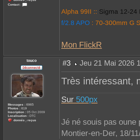
/
Contact :
C
Alpha 99II ::
Sigma 12-24 
o
n
t
f/2.8 APO
: 70-300mm G 
a
c
t
e
r
Mon FlickR
j
m
l
6
2
touco
#3
Jeu 21 Mai 2026 
1
0
M
e
s
Très intéressant, 
s
a
g
e
Sur
500px
Messages :
6965
Photos :
619
Inscription :
05 Oct 2009
Localisation :
DTC
Jé né souis pas oune p
donnés
reçus
/
Montier-en-Der, 18/11