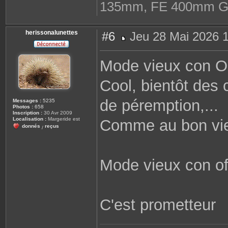
135mm, FE 400mm GM
herissonalunettes
#6
Jeu 28 Mai 2026 1
M
e
s
Mode vieux con 
s
a
g
Cool, bientôt des
e
de péremption,...
Messages :
5235
Photos :
658
Inscription :
30 Avr 2009
Localisation :
Margeride est
Comme au bon vieu
donnés
reçus
/
Mode vieux con of
C'est prometteur