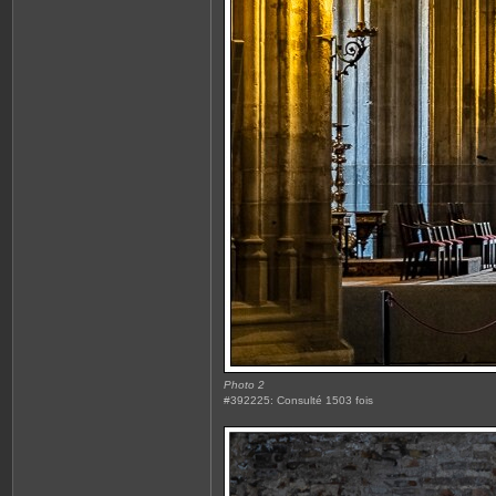
Photo 2
#392225: Consulté 1503 fois