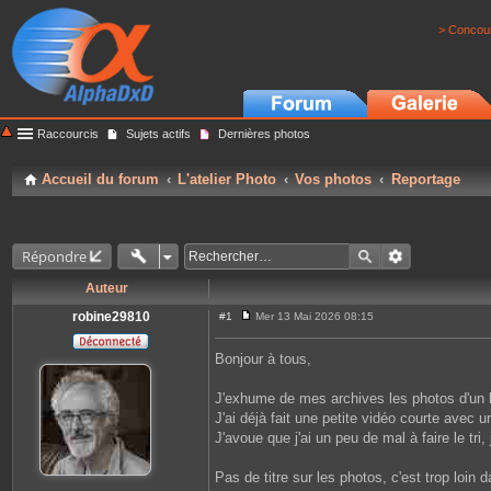
> Concour
Raccourcis
Sujets actifs
Dernières photos
Accueil du forum
L'atelier Photo
Vos photos
Reportage
Répondre
Auteur
robine29810
#1
Mer 13 Mai 2026 08:15
M
e
s
Bonjour à tous,
s
a
g
J'exhume de mes archives les photos d'un 
e
J'ai déjà fait une petite vidéo courte avec 
J'avoue que j'ai un peu de mal à faire le tr
Pas de titre sur les photos, c'est trop loin