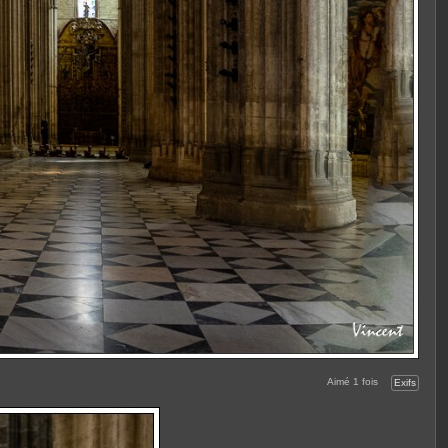
Aimé
1
fois
Exifs