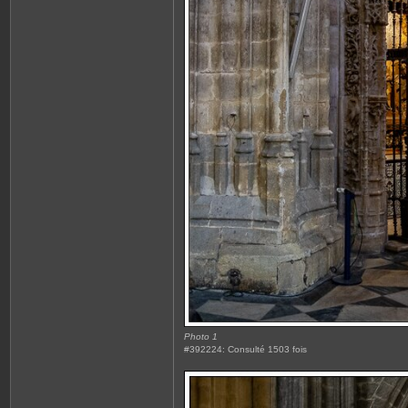
Photo 1
#392224: Consulté 1503 fois