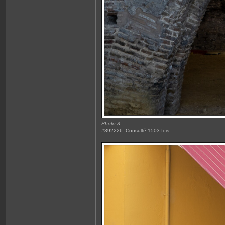
Photo 3
#392226: Consulté 1503 fois