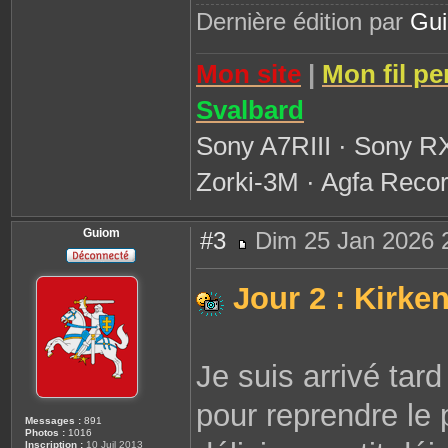
Dernière édition par
Gu
Mon site
|
Mon fil pe
Svalbard
Sony A7RIII · Sony R
Zorki-3M · Agfa Recor
Guiom
#3
Dim 25 Jan 2026 
M
e
s
Jour 2 : Kirke
s
a
g
e
Je suis arrivé tard
pour reprendre l
Messages :
891
Photos :
1016
Inscription :
10 Juil 2013