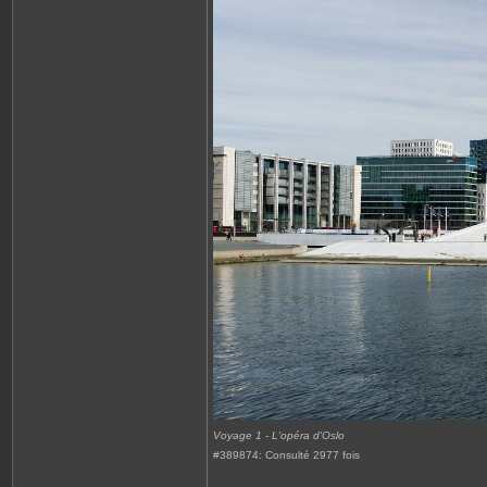
Voyage 1 - L'opéra d'Oslo
#389874: Consulté 2977 fois