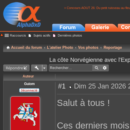
> Concours AOUT 26: Du petit ruisseau au fle
Raccourcis
Sujets actifs
Dernières photos
Accueil du forum
L'atelier Photo
Vos photos
Reportage
La côte Norvégienne avec l'Exp
Répondre
Auteur
Guiom
#1
Dim 25 Jan 2026 
M
e
s
Salut à tous !
s
a
g
e
Ces derniers mois