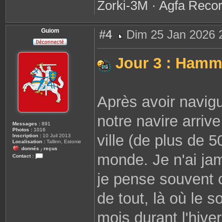
Zorki-3M · Agfa Recor
Guiom
#4
Dim 25 Jan 2026 
M
e
s
Jour 3 : Hamm
s
a
g
e
Après avoir navigu
notre navire arriv
Messages :
891
Photos :
1016
ville (de plus de 
Inscription :
10 Juil 2013
Localisation :
Tallinn, Estonie
donnés
reçus
/
monde. Je n'ai jam
Contact :
C
o
je pense souvent ce
n
t
a
c
de tout, là où le 
t
e
r
mois durant l'hiver
G
u