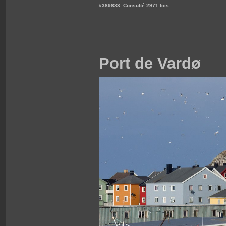
#389883: Consulté 2971 fois
Port de Vardø