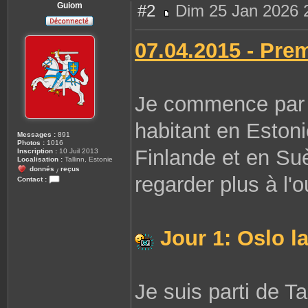
Guiom
#2
Dim 25 Jan 2026 
M
e
s
07.04.2015 - Pre
s
a
g
e
Je commence par m
habitant en Estoni
Messages :
891
Photos :
1016
Finlande et en Su
Inscription :
10 Juil 2013
Localisation :
Tallinn, Estonie
donnés
reçus
/
regarder plus à l'o
Contact :
C
o
n
t
a
c
Jour 1: Oslo la
t
e
r
G
u
i
Je suis parti de Ta
o
m