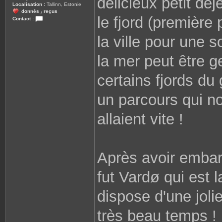
délicieux petit déj
Localisation :
Tallinn, Estonie
donnés
reçus
/
le fjord (première
Contact :
C
o
la ville pour une s
n
t
a
c
la mer peut être g
t
e
r
certains fjords du
G
u
i
un parcours qui no
o
m
allaient vite !
Après avoir embar
fut Vardø qui est la
dispose d'une joli
très beau temps !