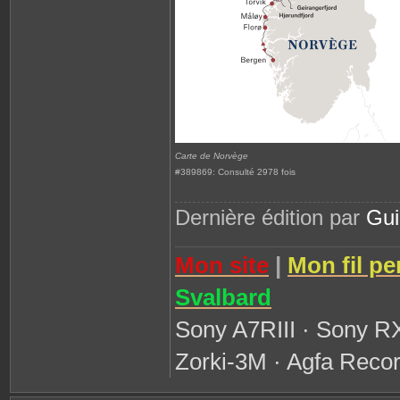
Carte de Norvège
#389869: Consulté 2978 fois
Dernière édition par
Gu
Mon site
|
Mon fil pe
Svalbard
Sony A7RIII · Sony R
Zorki-3M · Agfa Recor