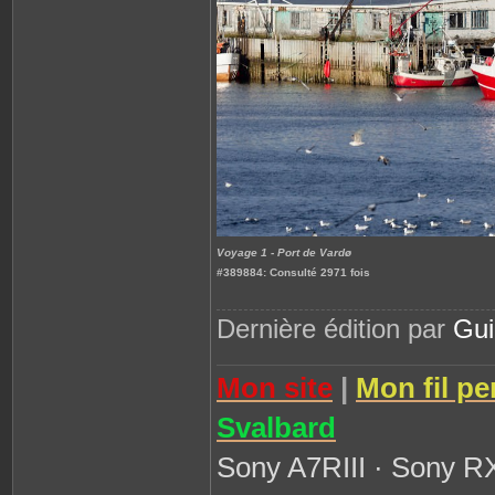
Voyage 1 - Port de Vardø
#389884: Consulté 2971 fois
Dernière édition par
Gu
Mon site
|
Mon fil pe
Svalbard
Sony A7RIII · Sony R