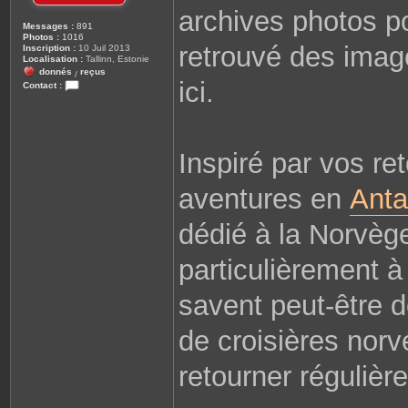
archives photos pou
Messages :
891
Photos :
1016
retrouvé des imag
Inscription :
10 Juil 2013
Localisation :
Tallinn, Estonie
donnés
reçus
/
ici.
Contact :
C
o
n
t
a
c
Inspiré par vos re
t
e
r
aventures en
Anta
G
u
i
dédié à la Norvège
o
m
particulièrement à
savent peut-être d
de croisières nor
retourner régulièr