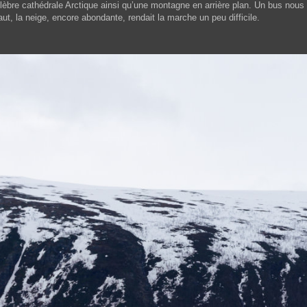
élèbre cathédrale Arctique ainsi qu’une montagne en arrière plan. Un bus nou
ut, la neige, encore abondante, rendait la marche un peu difficile.