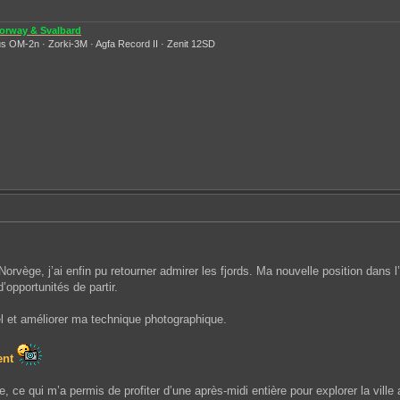
orway & Svalbard
s OM-2n · Zorki-3M · Agfa Record II · Zenit 12SD
orvège, j’ai enfin pu retourner admirer les fjords. Ma nouvelle position dan
’opportunités de partir.
el et améliorer ma technique photographique.
ent
, ce qui m’a permis de profiter d’une après-midi entière pour explorer la ville 