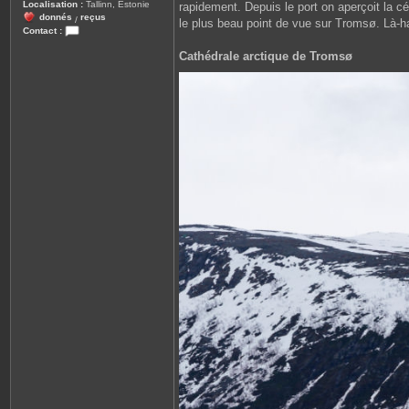
Localisation :
Tallinn, Estonie
rapidement. Depuis le port on aperçoit la c
donnés
reçus
/
le plus beau point de vue sur Tromsø. Là-ha
Contact :
C
o
Cathédrale arctique de Tromsø
n
t
a
c
t
e
r
G
u
i
o
m