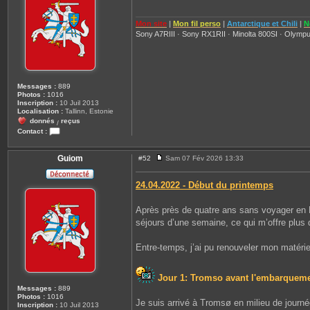
g
r
e
r
o
Mon site
|
Mon fil perso
|
Antarctique et Chili
|
N
b
Sony A7RIII · Sony RX1RII · Minolta 800SI · Olympu
i
n
e
2
9
8
Messages :
889
1
Photos :
1016
0
Inscription :
10 Juil 2013
Localisation :
Tallinn, Estonie
donnés
reçus
/
Contact :
C
o
n
Guiom
#52
Sam 07 Fév 2026 13:33
M
t
e
a
s
c
24.04.2022 - Début du printemps
s
t
a
e
g
r
Après près de quatre ans sans voyager en N
e
G
séjours d’une semaine, ce qui m’offre plus d
u
i
o
Entre-temps, j’ai pu renouveler mon matéri
m
Jour 1: Tromso avant l'embarquem
Messages :
889
Photos :
1016
Je suis arrivé à Tromsø en milieu de journée
Inscription :
10 Juil 2013