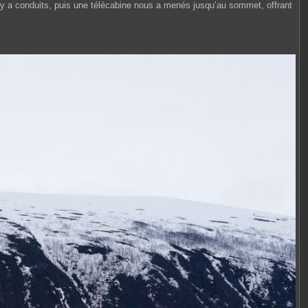
s y a conduits, puis une télécabine nous a menés jusqu’au sommet, offrant