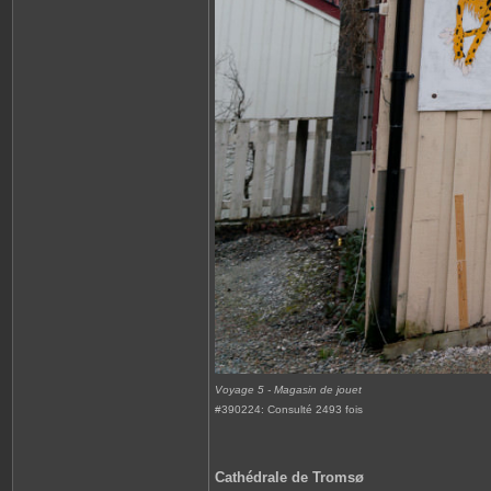
Voyage 5 - Magasin de jouet
#390224: Consulté 2493 fois
Cathédrale de Tromsø