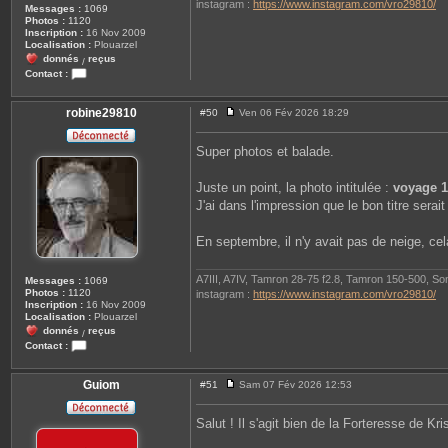
instagram :
https://www.instagram.com/vro29810/
Messages :
1069
Photos :
1120
Inscription :
16 Nov 2009
Localisation :
Plouarzel
donnés
reçus
/
Contact :
C
o
n
robine29810
#50
Ven 06 Fév 2026 18:29
M
t
e
a
s
c
Super photos et balade.
s
t
a
e
g
r
Juste un point, la photo intitulée :
voyage 1 
e
r
J'ai dans l'impression que le bon titre serait
o
b
i
En septembre, il n'y avait pas de neige, c
n
e
2
9
A7III, A7IV, Tamron 28-75 f2.8, Tamron 150-500, S
Messages :
1069
8
Photos :
1120
instagram :
https://www.instagram.com/vro29810/
1
Inscription :
16 Nov 2009
0
Localisation :
Plouarzel
donnés
reçus
/
Contact :
C
o
n
Guiom
#51
Sam 07 Fév 2026 12:53
M
t
e
a
s
c
Salut ! Il s'agit bien de la Forteresse de Kr
s
t
a
e