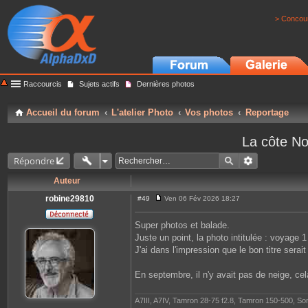
> Concour
Raccourcis
Sujets actifs
Dernières photos
Accueil du forum
L'atelier Photo
Vos photos
Reportage
La côte No
Répondre
Auteur
robine29810
#49
Ven 06 Fév 2026 18:27
M
e
s
Super photos et balade.
s
Juste un point, la photo intitulée : voyage 1
a
g
J'ai dans l'impression que le bon titre serai
e
En septembre, il n'y avait pas de neige, c
A7III, A7IV, Tamron 28-75 f2.8, Tamron 150-500, S