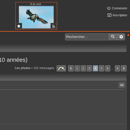
A la une
Connexion
Inscription
 10 années)
Les photos
• 141 messages
1
2
3
4
5
6
…
9
Citer