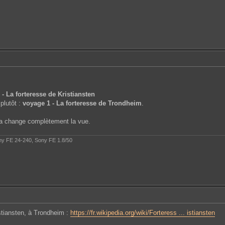
- La forteresse de Kristiansten
 plutôt :
voyage 1 - La forteresse de Trondheim
.
ela change complètement la vue.
ony FE 24-240, Sony FE 1.8/50
istiansten, à Trondheim :
https://fr.wikipedia.org/wiki/Forteress ... istiansten