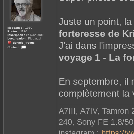
g
e
Juste un point, la
Messages :
1069
forteresse de Kr
Photos :
1120
Inscription :
16 Nov 2009
Localisation :
Plouarzel
J'ai dans l'impress
donnés
reçus
/
Contact :
C
voyage 1 - La f
o
n
t
a
c
t
e
En septembre, il 
r
r
o
complètement la 
b
i
n
e
2
A7III, A7IV, Tamron
9
8
1
0
240, Sony FE 1.8/50
instagram :
https://