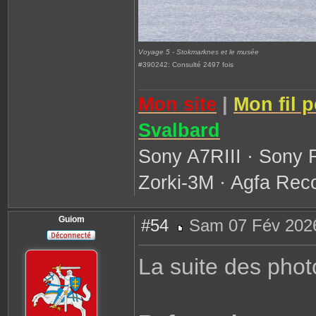
Voyage 5 - Stokmarknes et le musée
#390242: Consulté 2497 fois
Mon site
|
Mon fil 
Svalbard
Sony A7RIII · Sony 
Zorki-3M · Agfa Reco
Guiom
#54
Sam 07 Fév 2026
M
e
s
La suite des phot
s
a
g
e