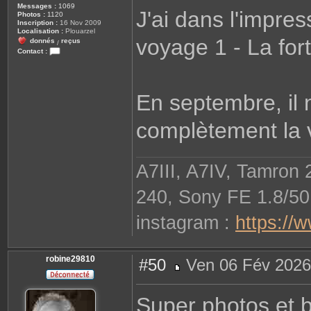
Messages :
1069
J'ai dans l'impress
Photos :
1120
Inscription :
16 Nov 2009
Localisation :
Plouarzel
voyage 1 - La fo
donnés
reçus
/
Contact :
C
o
n
t
a
En septembre, il 
c
t
e
complètement la 
r
r
o
b
i
A7III, A7IV, Tamron
n
e
2
240, Sony FE 1.8/50
9
8
1
instagram :
https://
0
robine29810
#50
Ven 06 Fév 2026
M
e
s
Super photos et 
s
a