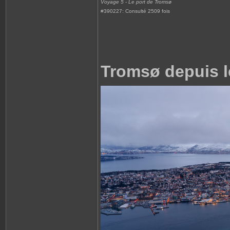
Voyage 5 - Le port de Tromsø
#390227: Consulté 2509 fois
Tromsø depuis l