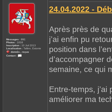
e
o
s
m
24.04.2022 - Dé
s
a
g
e
Après près de qu
j’ai enfin pu reto
Messages :
891
Photos :
1016
Inscription :
10 Juil 2013
position dans l’e
Localisation :
Tallinn, Estonie
donnés
reçus
/
Contact :
d’accompagner de
C
o
n
semaine, ce qui m’
t
a
c
t
e
r
G
Entre-temps, j’ai
u
i
o
améliorer ma tec
m