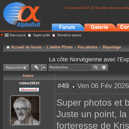
> Concours AOUT 26: Du petit ruisseau au fle
Raccourcis
Sujets actifs
Dernières photos
Accueil du forum
L'atelier Photo
Vos photos
Reportage
La côte Norvégienne avec l'Exp
Répondre
Auteur
robine29810
#49
Ven 06 Fév 2026
M
e
s
Super photos et 
s
a
g
Juste un point, la
e
forteresse de Kri