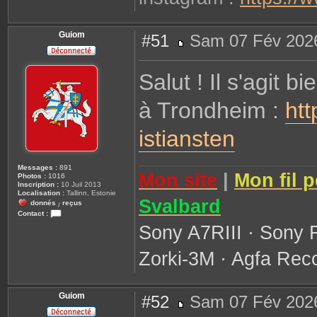
Guiom
#51
Sam 07 Fév 2026
M
e
s
Salut ! Il s'agit 
s
a
g
à Trondheim :
e
htt
istiansten
Messages :
891
Mon site
|
Mon fil 
Photos :
1016
Inscription :
10 Juil 2013
Localisation :
Tallinn, Estonie
Svalbard
donnés
reçus
/
Contact :
C
Sony A7RIII · Sony 
o
n
t
Zorki-3M · Agfa Reco
a
c
t
e
r
Guiom
#52
Sam 07 Fév 2026
G
u
M
i