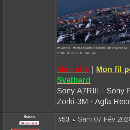
Voyage 5 - Tromsø depuis le sommet du Storsteinen
#390228: Consulté 2509 fois
Mon site
|
Mon fil 
Svalbard
Sony A7RIII · Sony 
Zorki-3M · Agfa Reco
Guiom
#53
Sam 07 Fév 2026
M
e