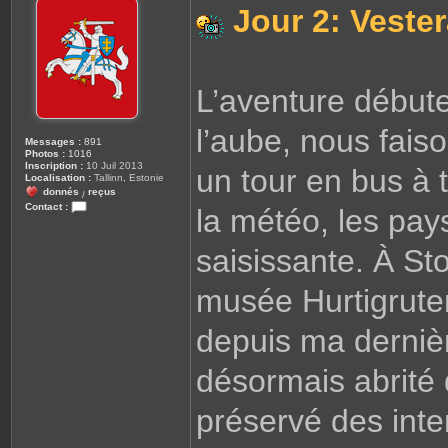
s
Jour 2: Vester
s
a
g
e
L’aventure débute
l’aube, nous fais
Messages :
891
Photos :
1016
Inscription :
10 Juil 2013
un tour en bus à 
Localisation :
Tallinn, Estonie
donnés
reçus
/
Contact :
la météo, les pay
C
o
n
saisissante. À St
t
a
c
musée Hurtigrute
t
e
r
G
depuis ma dernièr
u
i
o
désormais abrité 
m
préservé des int