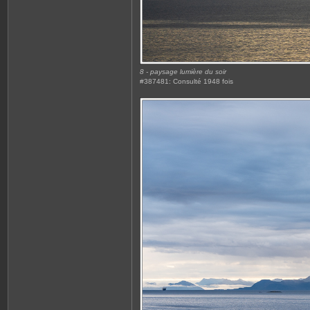
8 - paysage lumière du soir
#387481: Consulté 1948 fois