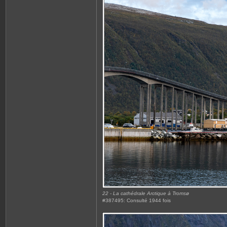
22 - La cathédrale Arctique à Tromsø
#387495: Consulté 1944 fois