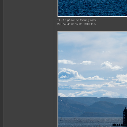
11 - Le phare de Kjeungskjær
#387484: Consulté 1945 fois