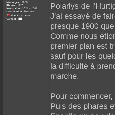
Messages :
1069
Polarlys de l'Hurti
Photos :
1120
Inscription :
16 Nov 2009
Localisation :
Plouarzel
J'ai essayé de fai
donnés
reçus
/
Contact :
C
presque 1900 que 
o
n
t
Comme nous étions
a
c
t
premier plan est t
e
r
r
o
sauf pour les quel
b
i
n
la difficulté à pr
e
2
9
marche.
8
1
0
Pour commencer, l
Puis des phares et