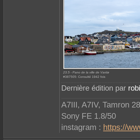
23.5 - Pano de la ville de Vardø
#387505: Consulté 1942 fois
Dernière édition par
rob
A7III, A7IV, Tamron 2
Sony FE 1.8/50
instagram :
https://w