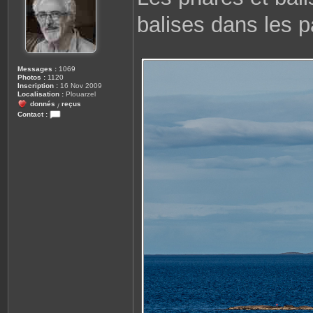
a
g
balises dans les 
e
Messages :
1069
Photos :
1120
Inscription :
16 Nov 2009
Localisation :
Plouarzel
donnés
reçus
/
Contact :
C
o
n
t
a
c
t
e
r
r
o
b
i
n
e
2
9
8
1
0