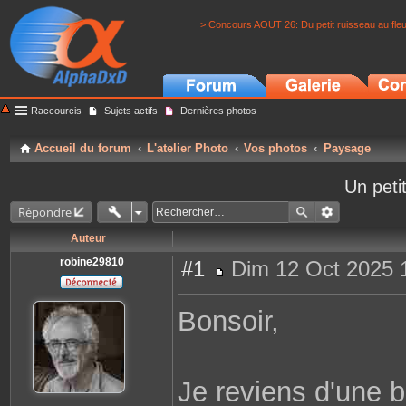
> Concours AOUT 26: Du petit ruisseau au fle
Raccourcis
Sujets actifs
Dernières photos
Accueil du forum
L'atelier Photo
Vos photos
Paysage
Un peti
Répondre
Auteur
robine29810
#1
Dim 12 Oct 2025 
M
e
s
Bonsoir,
s
a
g
e
Je reviens d'une b