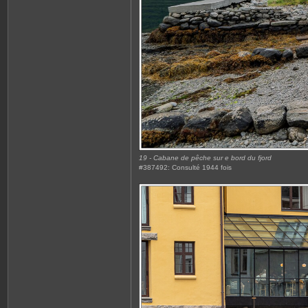
n
e
2
9
8
1
0
19 - Cabane de pêche sur e bord du fjord
#387492: Consulté 1944 fois