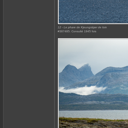
12 - Le phare de Kjeungskjær de loin
#387485: Consulté 1945 fois