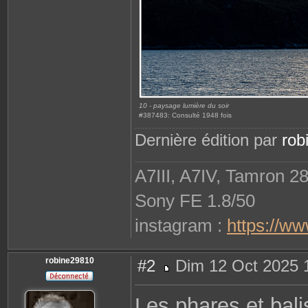
10 - paysage lumière du soir
#387483: Consulté 1948 fois
Dernière édition par
rob
A7III, A7IV, Tamron 2
Sony FE 1.8/50
instagram :
https://w
robine29810
#2
Dim 12 Oct 2025 
M
e
s
Les phares et bali
s