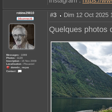
instagram :
https://w
robine29810
#3
Dim 12 Oct 2025 
M
e
s
Quelques photos d
s
a
g
e
Messages :
1069
Photos :
1120
Inscription :
16 Nov 2009
Localisation :
Plouarzel
donnés
reçus
/
Contact :
C
o
n
t
a
c
t
e
r
r
o
b
i