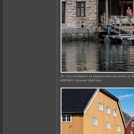
20 - Les norvégiens se baignent dans les ports, ici 
#387493: Consulté 1944 fois