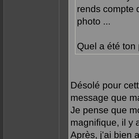
a
rends compte q
c
t
e
photo ...
r
G
u
i
o
m
Quel a été ton 
Désolé pour cett
message que ma
Je pense que mon
magnifique, il y 
Après, j'ai bien