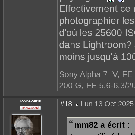
Effectivement ce 
photographier les
d'où les 25600 ISO
dans Lightroom? J'
moins jusqu'à 100
Sony Alpha 7 IV, FE
200 G, FE 5.6-6.3/2
robine29810
#18
Lun 13 Oct 2025
M
e
s
s
mm82 a écrit :
a
g
e