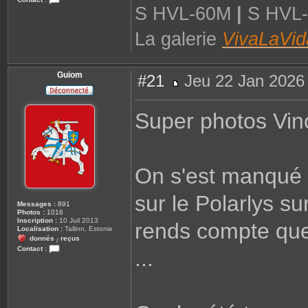
S HVL-60M
|
S HVL
C
o
n
La galerie
VivaLaVid
t
a
c
t
e
Guiom
r
#21
Jeu 22 Jan 2026
p
M
s
e
c
s
h
Super photos Vinc
s
i
a
t
g
t
e
On s'est manqué 
sur le Polarlys su
Messages :
891
Photos :
1016
Inscription :
10 Juil 2013
rends compte que
Localisation :
Tallinn, Estonie
donnés
reçus
/
Contact :
...
C
o
n
t
a
c
t