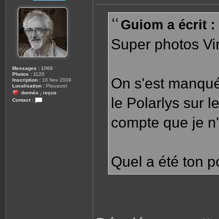
e
s
s
Guiom a écrit :
a
g
e
Super photos Vi
Messages :
1069
Photos :
1120
On s'est manqué
Inscription :
16 Nov 2009
Localisation :
Plouarzel
donnés
reçus
/
le Polarlys sur l
Contact :
C
o
compte que je n'
n
t
a
c
t
e
r
Quel a été ton p
r
o
b
i
n
e
2
9
8
1
0