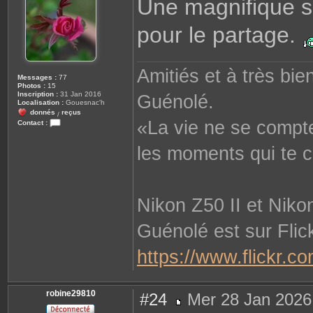
Une magnifique sé
s
a
g
pour le partage.
e
Amitiés et à très bien
Messages :
77
Photos :
15
Inscription :
31 Jan 2016
Guénolé.
Localisation :
Gouesnac'h
donnés
reçus
/
«La vie ne se compte
Contact :
C
o
les moments qui te c
n
t
a
c
t
e
r
Nikon Z50 II et Nik
G
u
e
Guénolé est sur Flick
n
o
l
https://www.flickr
e
robine29810
#24
Mer 28 Jan 2026
M