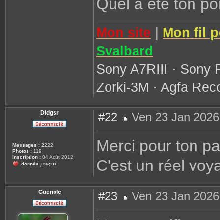
Quel a été ton po
e
r
G
u
Mon site
|
Mon fil 
i
o
m
Svalbard
Sony A7RIII · Sony 
Zorki-3M · Agfa Reco
Didgsr
#22
Ven 23 Jan 2026
M
e
s
Merci pour ton p
s
Messages :
2222
a
Photos :
119
g
Inscription :
04 Août 2012
C'est un réel voy
e
donnés
reçus
/
Guenole
#23
Ven 23 Jan 2026
M
e
s