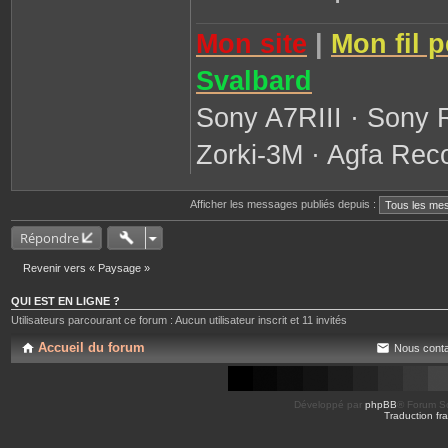
Mon site
|
Mon fil 
Svalbard
Sony A7RIII · Sony 
Zorki-3M · Agfa Reco
Afficher les messages publiés depuis :
Répondre
Revenir vers « Paysage »
QUI EST EN LIGNE ?
Utilisateurs parcourant ce forum : Aucun utilisateur inscrit et 11 invités
Accueil du forum
Nous conta
Développé par
phpBB
® Forum So
Traduction fra