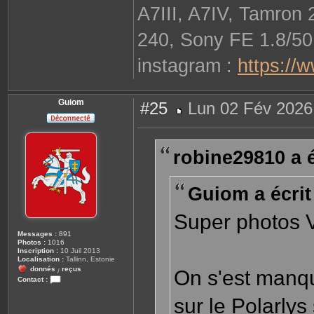
A7III, A7IV, Tamron
240, Sony FE 1.8/50
instagram :
https://
Guiom
#25
Lun 02 Fév 2026
M
e
s
s
robine29810 a é
a
g
e
Guiom a écrit
Super photos V
Messages :
891
Photos :
1016
Inscription :
10 Juil 2013
Localisation :
Tallinn, Estonie
donnés
reçus
On s'est manq
/
Contact :
C
o
sur le Polarlys
n
t