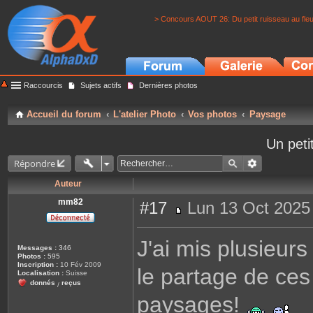
> Concours AOUT 26: Du petit ruisseau au fle
Raccourcis
Sujets actifs
Dernières photos
Accueil du forum
L'atelier Photo
Vos photos
Paysage
Un peti
Répondre
Auteur
mm82
#17
Lun 13 Oct 2025
M
e
s
J'ai mis plusieur
s
Messages :
346
a
Photos :
595
g
Inscription :
10 Fév 2009
le partage de ce
e
Localisation :
Suisse
donnés
reçus
/
paysages!