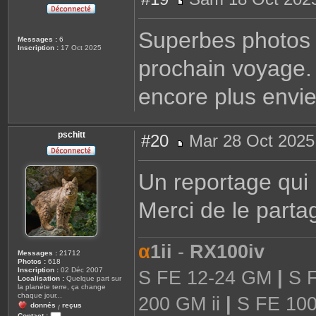
M
e
s
Superbes photos 
s
Messages :
6
a
Inscription :
17 Oct 2025
g
prochain voyage. 
e
encore plus envie 
pschitt
#20
Mar 28 Oct 2025
M
e
s
Un reportage qui
s
a
g
Merci de le partag
e
α
1ii
-
RX100iv
Messages :
21712
Photos :
618
Inscription :
02 Déc 2007
S FE 12-24 GM
|
S F
Localisation :
Quelque part sur
la planète terre, ça change
chaque jour...
200 GM ii
|
S FE 10
donnés
reçus
/
Contact :