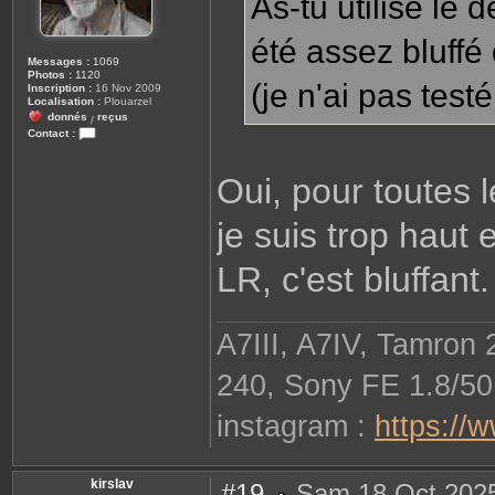
As-tu utilisé le 
été assez bluffé
Messages :
1069
Photos :
1120
(je n'ai pas test
Inscription :
16 Nov 2009
Localisation :
Plouarzel
donnés
reçus
/
Contact :
C
o
n
Oui, pour toutes l
t
a
c
je suis trop haut e
t
e
r
LR, c'est bluffant.
r
o
b
i
n
e
A7III, A7IV, Tamron
2
9
8
240, Sony FE 1.8/50
1
0
instagram :
https://
kirslav
#19
Sam 18 Oct 2025