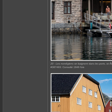
20 - Les norvégiens se baignent dans les ports, ici 
#387493: Consulté 1946 fois