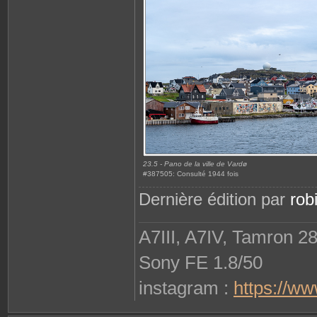
23.5 - Pano de la ville de Vardø
#387505: Consulté 1944 fois
Dernière édition par
rob
A7III, A7IV, Tamron 2
Sony FE 1.8/50
instagram :
https://w