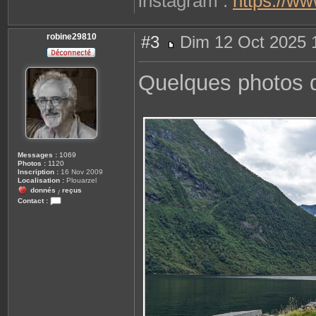
instagram :
https://w
robine29810
#3
Dim 12 Oct 2025 
M
e
s
Quelques photos d
s
a
g
e
Messages :
1069
Photos :
1120
Inscription :
16 Nov 2009
Localisation :
Plouarzel
donnés
reçus
/
Contact :
C
o
n
t
a
c
t
e
r
r
o
b
i