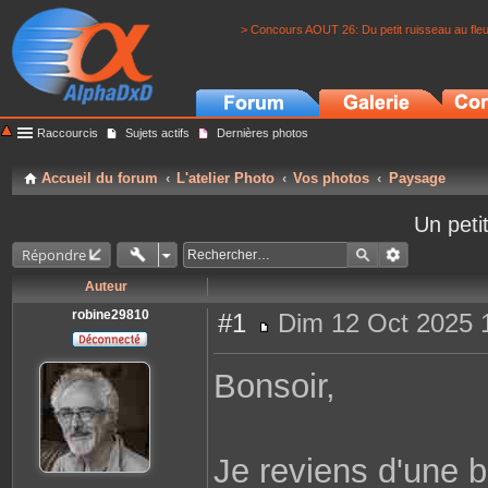
> Concours AOUT 26: Du petit ruisseau au fle
Raccourcis
Sujets actifs
Dernières photos
Accueil du forum
L'atelier Photo
Vos photos
Paysage
Un peti
Répondre
Auteur
robine29810
#1
Dim 12 Oct 2025 
M
e
s
Bonsoir,
s
a
g
e
Je reviens d'une b