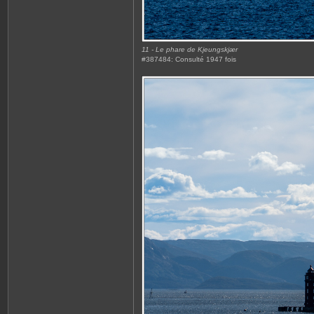
11 - Le phare de Kjeungskjær
#387484: Consulté 1947 fois