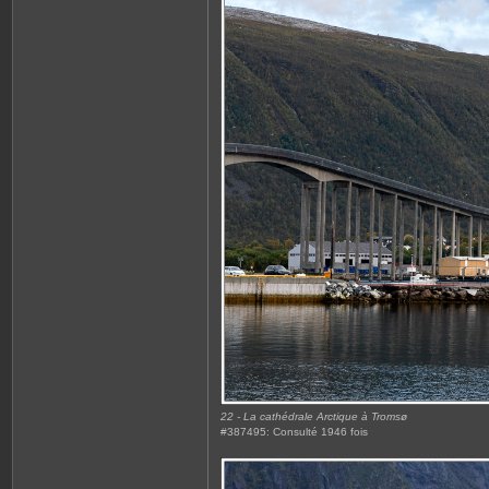
22 - La cathédrale Arctique à Tromsø
#387495: Consulté 1946 fois