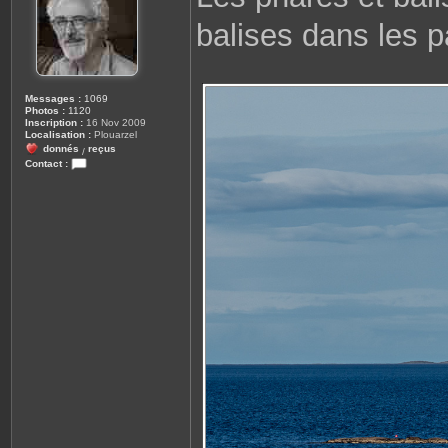
a
g
balises dans les 
e
Messages :
1069
Photos :
1120
Inscription :
16 Nov 2009
Localisation :
Plouarzel
donnés
reçus
/
Contact :
C
o
n
t
a
c
t
e
r
r
o
b
i
n
e
2
9
8
1
0