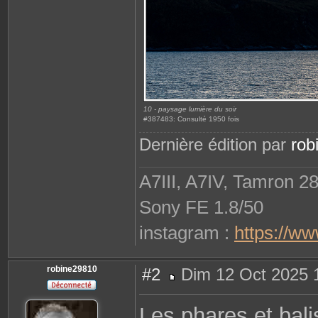
10 - paysage lumière du soir
#387483: Consulté 1950 fois
Dernière édition par
rob
A7III, A7IV, Tamron 2
Sony FE 1.8/50
instagram :
https://w
robine29810
#2
Dim 12 Oct 2025 
M
e
s
Les phares et bali
s