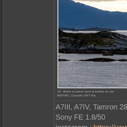
18 - Balise en pierre dans la lumière du soir
#387491: Consulté 1947 fois
A7III, A7IV, Tamron 2
Sony FE 1.8/50