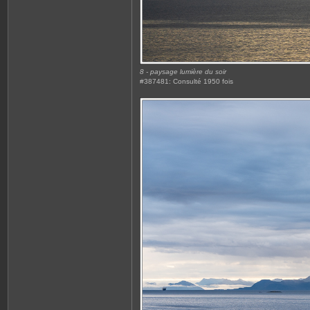
8 - paysage lumière du soir
#387481: Consulté 1950 fois