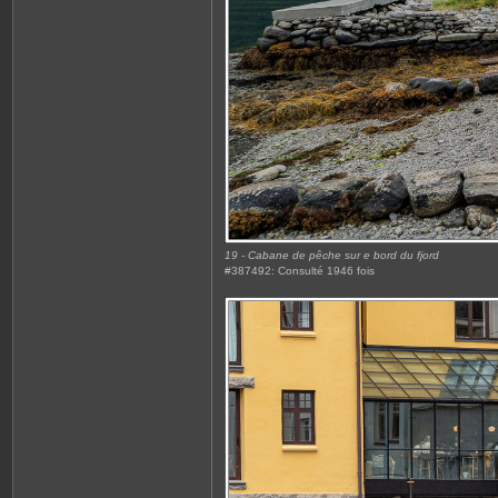
n
e
2
9
8
1
0
19 - Cabane de pêche sur e bord du fjord
#387492: Consulté 1946 fois