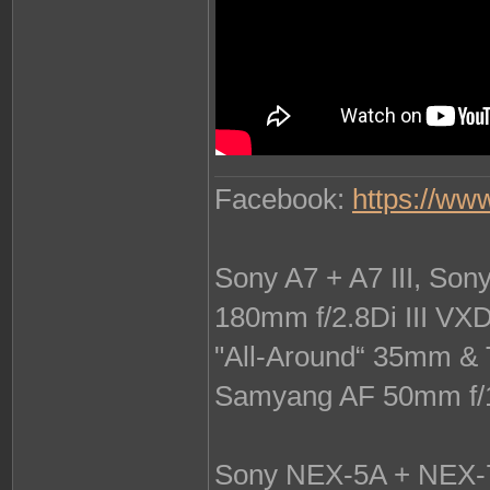
Facebook:
https://ww
Sony A7 + A7 III, So
180mm f/2.8Di III VX
"All-Around“ 35mm & 
Samyang AF 50mm f/
Sony NEX-5A + NEX-7