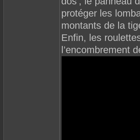
dos', le panneau d
protéger les lomb
montants de la ti
Enfin, les roulett
l’encombrement de