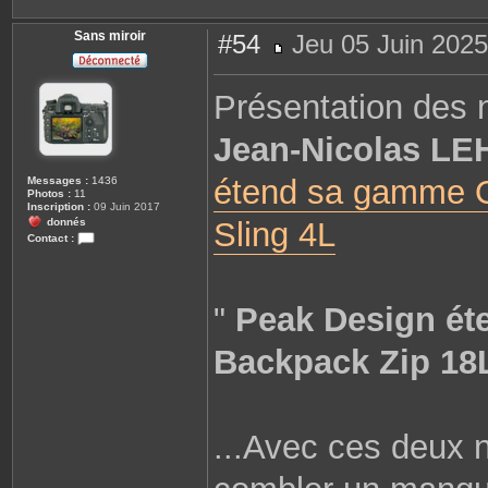
Sans miroir
#54
Jeu 05 Juin 2025
M
e
s
Présentation des
s
a
g
Jean-Nicolas L
e
étend sa gamme O
Messages :
1436
Photos :
11
Inscription :
09 Juin 2017
donnés
Sling 4L
Contact :
C
o
n
t
a
"
Peak Design ét
c
t
e
Backpack Zip 18L
r
S
a
n
s
m
...Avec ces deux 
i
r
o
i
r