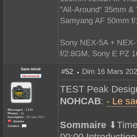
"All-Around“ 35mm & 
Samyang AF 50mm f/
Sony NEX-5A + NEX-7
f/2.8GM, Sony E PZ 1
Sans miroir
#52
Dim 16 Mars 202
M
e
s
TEST Peak Design 
s
a
g
NOHCAB
:
- Le sa
e
Messages :
1436
Photos :
11
Inscription :
09 Juin 2017
donnés
Sommaire
⬇Time
Contact :
C
00:00 Introduction
o
n