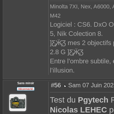
Minolta 7XI, Nex, A6000, 
M42
Logiciel : CS6. DxO 
5, Nik Colection 8.
]Ƹ̵̡Ӝ̵̨̄Ʒ mes 2 objec
2.8 G ]Ƹ̵̡Ӝ̵̨̄Ʒ
Entre l'ombre subtile,
l'illusion.
Sans miroir
#56
Sam 07 Juin 202
M
e
s
Test du
Pgytech
R
s
a
g
Nicolas LEHEC
p
e