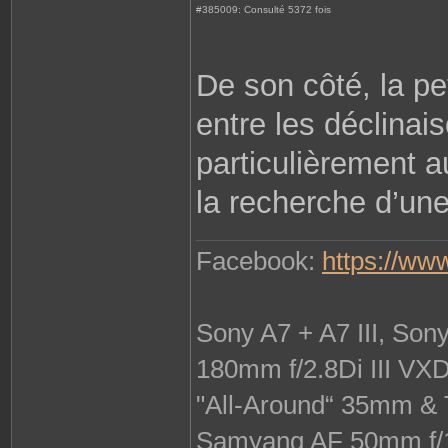
#385009: Consulté 5372 fois
De son côté, la pet
entre les déclinai
particulièrement a
la recherche d’une
Facebook:
https://ww
Sony A7 + A7 III, So
180mm f/2.8Di III VX
"All-Around“ 35mm & 
Samyang AF 50mm f/