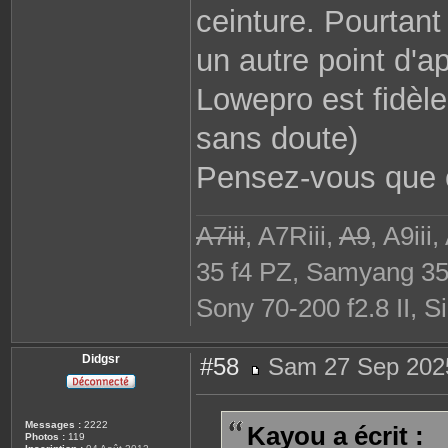
ceinture. Pourtant
un autre point d'a
Lowepro est fidèl
sans doute)
Pensez-vous que ce
A7iii
, A7Riii,
A9
, A9ii
35 f4 PZ, Samyang 3
Sony 70-200 f2.8 II, S
Didgsr
#58
Sam 27 Sep 202
M
e
s
s
Messages :
2222
Kayou a écrit :
a
Photos :
119
g