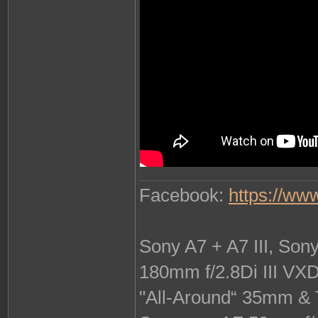
Facebook:
https://ww
Sony A7 + A7 III, So
180mm f/2.8Di III VX
"All-Around“ 35mm & 