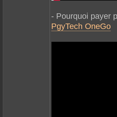
- Pourquoi payer 
PgyTech OneGo