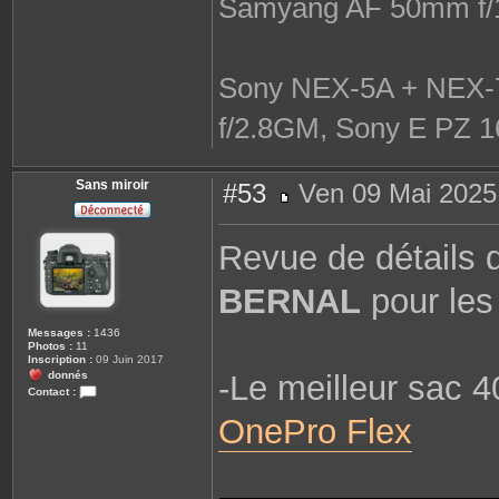
Samyang AF 50mm f/
Sony NEX-5A + NEX-7
f/2.8GM, Sony E PZ 1
Sans miroir
#53
Ven 09 Mai 2025
M
e
s
Revue de détails
s
a
g
BERNAL
pour le
e
Messages :
1436
Photos :
11
Inscription :
09 Juin 2017
donnés
-Le meilleur sac 
Contact :
C
OnePro Flex
o
n
t
a
c
t
e