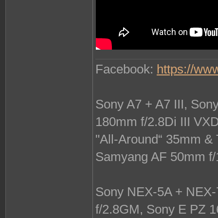
Facebook:
https://ww
Sony A7 + A7 III, So
180mm f/2.8Di III VX
"All-Around“ 35mm & 
Samyang AF 50mm f/
Sony NEX-5A + NEX-7
f/2.8GM, Sony E PZ 1