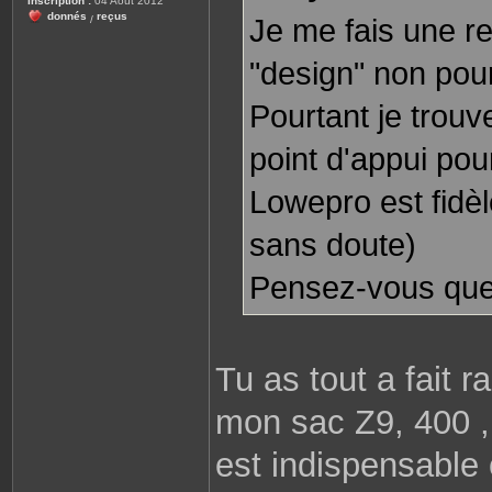
Inscription :
04 Août 2012
e
donnés
reçus
Je me fais une r
/
"design" non pour
Pourtant je trouv
point d'appui pou
Lowepro est fidè
sans doute)
Pensez-vous que c
Tu as tout a fait 
mon sac Z9, 400 , 
est indispensable c