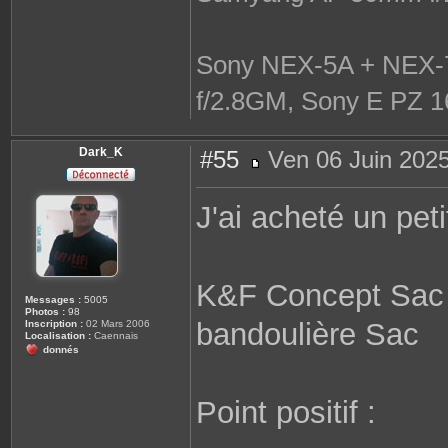
Sony NEX-5A + NEX-7
f/2.8GM, Sony E PZ 1
Dark_K
#55
Ven 06 Juin 2025
M
e
s
J'ai acheté un pet
s
a
g
e
K&F Concept Sac 
Messages :
5005
Photos :
98
bandoulière Sac
Inscription :
02 Mars 2006
Localisation :
Caennais
donnés
Point positif :