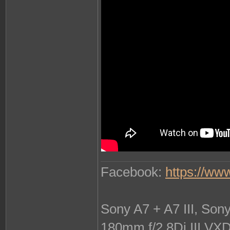
Facebook:
https://ww
Sony A7 + A7 III, So
180mm f/2.8Di III VX