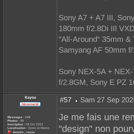
Sony A7 + A7 III, So
180mm f/2.8Di III VX
"All-Around“ 35mm & 
Samyang AF 50mm f/
Sony NEX-5A + NEX-7
f/2.8GM, Sony E PZ 1
Kayou
#57
Sam 27 Sep 202
M
e
s
Je me fais une re
s
Messages :
249
a
Photos :
50
g
Inscription :
08 Oct 2023
"design" non pour
e
Localisation :
Seine et Marne
donnés
reçus
/