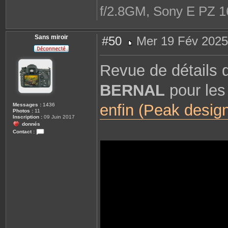
f/2.8GM, Sony E PZ 1
Sans miroir
#50
Mer 19 Fév 2025
M
e
s
Revue de détails
s
a
g
BERNAL
pour le
e
enfin (Peak design
Messages :
1436
Photos :
11
Inscription :
09 Juin 2017
donnés
Contact :
C
o
n
t
a
c
t
e
r
S
a
n
s
m
i