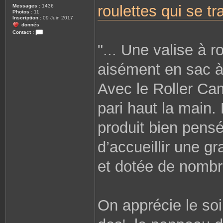
roulettes qui se t
Messages :
1436
Photos :
11
Inscription :
09 Juin 2017
donnés
Contact :
C
"... Une valise à 
o
n
t
a
aisément en sac à 
c
t
e
Avec le Roller C
r
S
a
pari haut la main. 
n
s
m
produit bien pensé
i
r
o
i
d’accueillir une g
r
et dotée de nomb
On apprécie le so