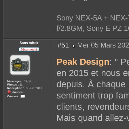
Sony NEX-5A + NEX-7
f/2.8GM, Sony E PZ 1
Sans miroir
#51
Mer 05 Mars 202
M
e
s
Peak Design
: " 
s
a
g
en 2015 et nous e
e
depuis. À chaque 
Messages :
1436
Photos :
11
Inscription :
09 Juin 2017
donnés
sentiment trop fami
Contact :
C
clients, revendeur
o
n
t
a
Mais quand allez-v
c
t
e
r