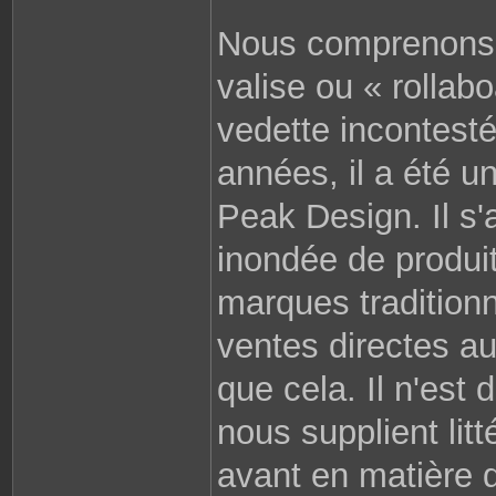
S
a
Nous comprenons. 
n
s
m
valise ou « rollabo
i
r
o
i
vedette incontest
r
années, il a été 
Peak Design. Il s'
inondée de produi
marques tradition
ventes directes a
que cela. Il n'est
nous supplient lit
avant en matière d