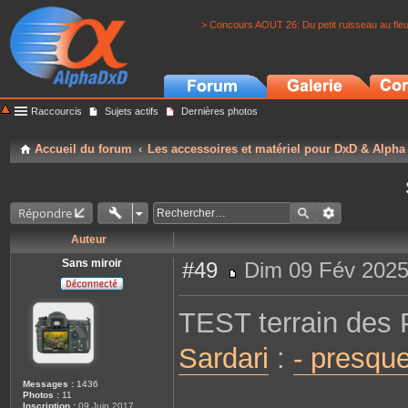
> Concours AOUT 26: Du petit ruisseau au fle
Raccourcis
Sujets actifs
Dernières photos
Accueil du forum
Les accessoires et matériel pour DxD & Alpha
Répondre
Auteur
Sans miroir
#49
Dim 09 Fév 2025
M
e
s
TEST terrain des
s
a
g
Sardari
:
- presqu
e
Messages :
1436
Photos :
11
Inscription :
09 Juin 2017