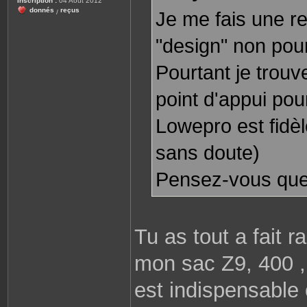
Inscription :
04 Août 2012
e
donnés
reçus
Je me fais une r
/
"design" non pour
Pourtant je trouv
point d'appui pou
Lowepro est fidè
sans doute)
Pensez-vous que c
Tu as tout a fait 
mon sac Z9, 400 , 
est indispensable c