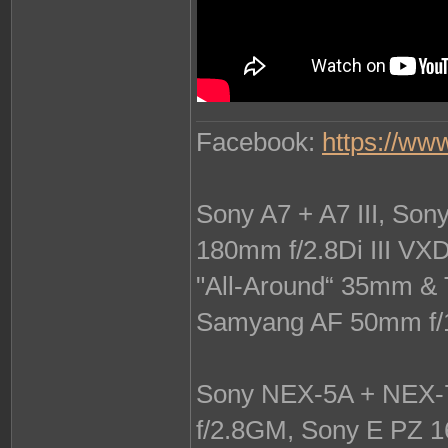
Facebook:
https://ww
Sony A7 + A7 III, So
180mm f/2.8Di III VX
"All-Around“ 35mm & 
Samyang AF 50mm f/
Sony NEX-5A + NEX-7
f/2.8GM, Sony E PZ 1