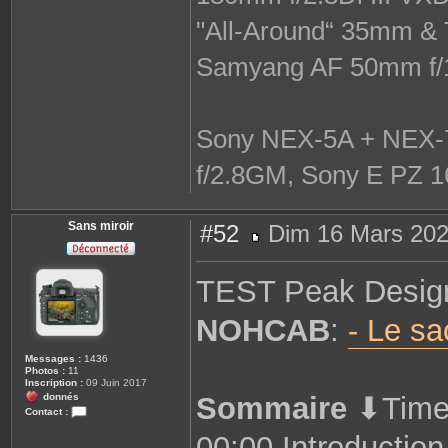
"All-Around“ 35mm & 
Samyang AF 50mm f/
Sony NEX-5A + NEX-7
f/2.8GM, Sony E PZ 1
Sans miroir
#52
Dim 16 Mars 202
M
e
s
TEST Peak Design 
s
a
g
NOHCAB
:
- Le sa
e
Messages :
1436
Photos :
11
Inscription :
09 Juin 2017
donnés
Sommaire
⬇Time
Contact :
C
00:00 Introduction
o
n