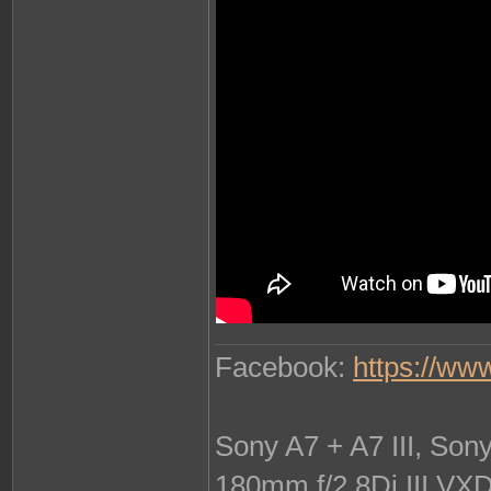
Facebook:
https://ww
Sony A7 + A7 III, So
180mm f/2.8Di III VX