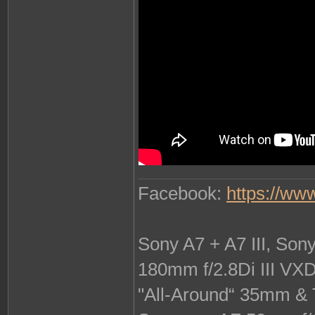
Facebook:
https://ww
Sony A7 + A7 III, So
180mm f/2.8Di III VX
"All-Around“ 35mm & 