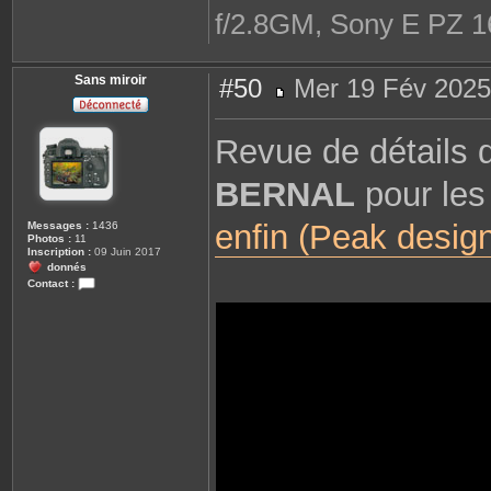
f/2.8GM, Sony E PZ 1
Sans miroir
#50
Mer 19 Fév 2025
M
e
s
Revue de détails
s
a
g
BERNAL
pour le
e
enfin (Peak design
Messages :
1436
Photos :
11
Inscription :
09 Juin 2017
donnés
Contact :
C
o
n
t
a
c
t
e
r
S
a
n
s
m
i