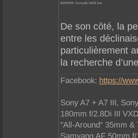
#385009: Consulté 5409 fois
De son côté, la pet
entre les déclinai
particulièrement a
la recherche d’une
Facebook:
https://ww
Sony A7 + A7 III, So
180mm f/2.8Di III VX
"All-Around“ 35mm & 
Samyang AF 50mm f/