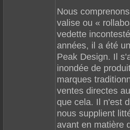
S
a
Nous comprenons. 
n
s
m
valise ou « rollabo
i
r
o
i
vedette incontest
r
années, il a été 
Peak Design. Il s'
inondée de produi
marques tradition
ventes directes a
que cela. Il n'est
nous supplient lit
avant en matière d