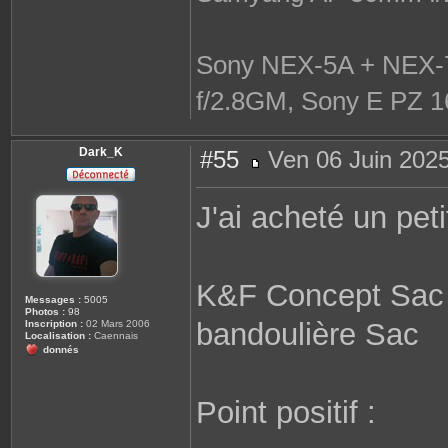
Sony NEX-5A + NEX-7
f/2.8GM, Sony E PZ 1
Dark_K
#55
Ven 06 Juin 2025
M
e
s
J'ai acheté un pet
s
a
g
e
K&F Concept Sac 
Messages :
5005
Photos :
98
bandoulière Sac
Inscription :
02 Mars 2006
Localisation :
Caennais
donnés
Point positif :