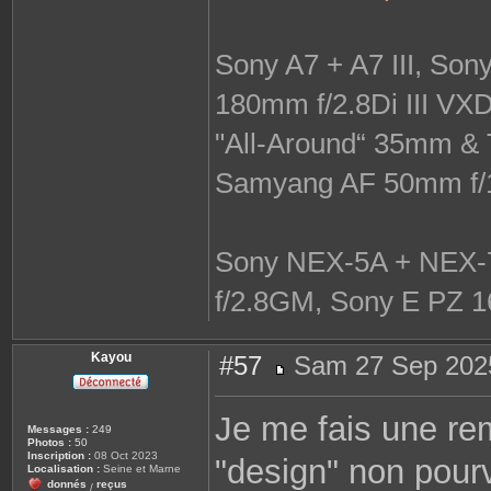
Sony A7 + A7 III, So
180mm f/2.8Di III VX
"All-Around“ 35mm & 
Samyang AF 50mm f/
Sony NEX-5A + NEX-7
f/2.8GM, Sony E PZ 1
Kayou
#57
Sam 27 Sep 202
M
e
s
Je me fais une re
s
Messages :
249
a
Photos :
50
g
Inscription :
08 Oct 2023
"design" non pour
e
Localisation :
Seine et Marne
donnés
reçus
/