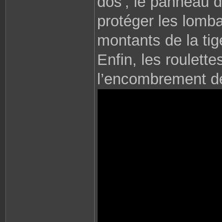
dos', le panneau d
protéger les lomb
montants de la ti
Enfin, les roulett
l’encombrement de