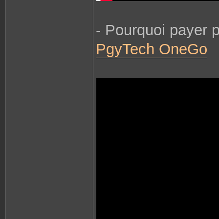
- Pourquoi payer 
PgyTech OneGo