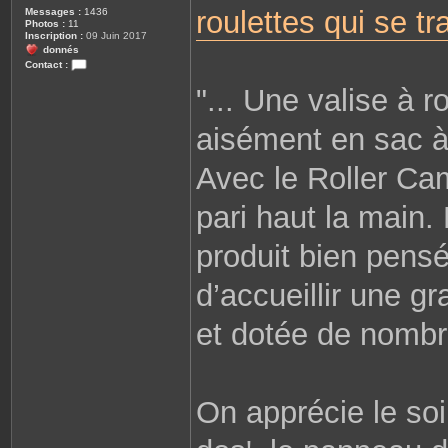
roulettes qui se t
Messages :
1436
Photos :
11
Inscription :
09 Juin 2017
donnés
Contact :
C
"... Une valise à 
o
n
t
a
aisément en sac à 
c
t
e
Avec le Roller C
r
S
a
pari haut la main. 
n
s
m
produit bien pensé
i
r
o
i
d’accueillir une g
r
et dotée de nomb
On apprécie le so