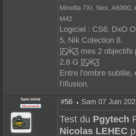
Minolta 7XI, Nex, A6000, 
M42
Logiciel : CS6. DxO 
5, Nik Colection 8.
]Ƹ̵̡Ӝ̵̨̄Ʒ mes 2 objec
2.8 G ]Ƹ̵̡Ӝ̵̨̄Ʒ
Entre l'ombre subtile,
l'illusion.
Sans miroir
#56
Sam 07 Juin 202
M
e
s
Test du
Pgytech
R
s
a
g
Nicolas LEHEC
p
e