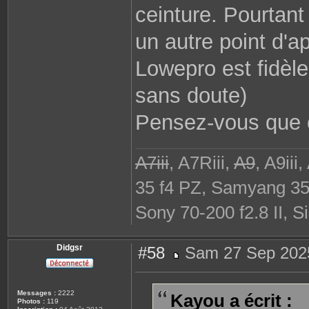
ceinture. Pourtant
un autre point d'a
Lowepro est fidèl
sans doute)
Pensez-vous que ce
A7iii
, A7Riii,
A9
, A9ii
35 f4 PZ, Samyang 3
Sony 70-200 f2.8 II, S
Didgsr
#58
Sam 27 Sep 202
M
e
s
s
Messages :
2222
Kayou a écrit :
a
Photos :
119
g