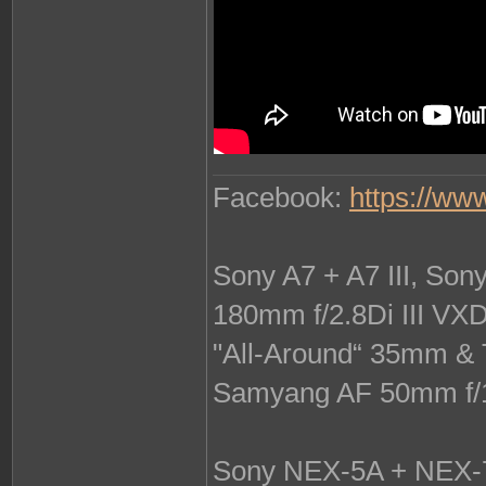
Facebook:
https://ww
Sony A7 + A7 III, So
180mm f/2.8Di III VX
"All-Around“ 35mm & 
Samyang AF 50mm f/
Sony NEX-5A + NEX-7