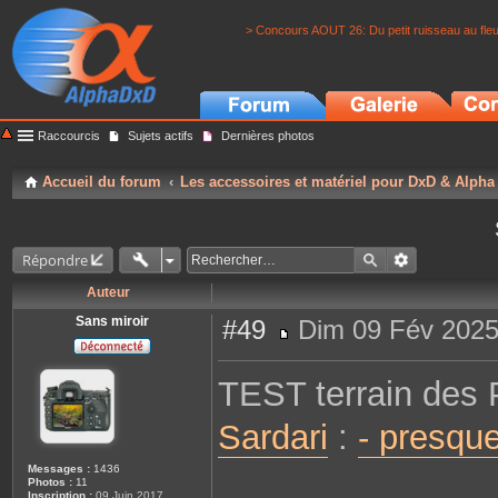
> Concours AOUT 26: Du petit ruisseau au fle
Raccourcis
Sujets actifs
Dernières photos
Accueil du forum
Les accessoires et matériel pour DxD & Alpha
Répondre
Auteur
Sans miroir
#49
Dim 09 Fév 2025
M
e
s
TEST terrain des
s
a
g
Sardari
:
- presqu
e
Messages :
1436
Photos :
11
Inscription :
09 Juin 2017