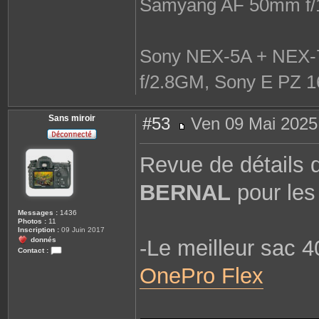
Samyang AF 50mm f/
Sony NEX-5A + NEX-7
f/2.8GM, Sony E PZ 1
Sans miroir
#53
Ven 09 Mai 2025
M
e
s
Revue de détails
s
a
g
BERNAL
pour le
e
Messages :
1436
Photos :
11
Inscription :
09 Juin 2017
donnés
-Le meilleur sac 
Contact :
C
OnePro Flex
o
n
t
a
c
t
e