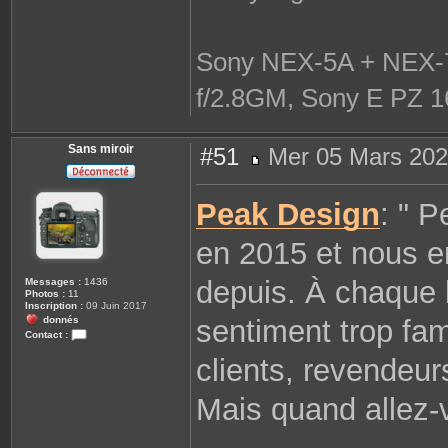
Sony NEX-5A + NEX-7
f/2.8GM, Sony E PZ 1
Sans miroir
#51
Mer 05 Mars 202
M
e
s
Peak Design
: " 
s
a
g
en 2015 et nous e
e
depuis. À chaque 
Messages :
1436
Photos :
11
Inscription :
09 Juin 2017
donnés
sentiment trop fami
Contact :
C
clients, revendeur
o
n
t
a
Mais quand allez-v
c
t
e
r