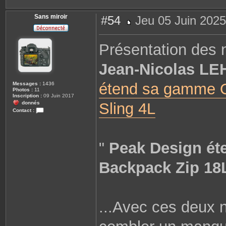
Sans miroir
#54
Jeu 05 Juin 2025
M
e
s
Présentation des
s
a
g
Jean-Nicolas L
e
étend sa gamme O
Messages :
1436
Photos :
11
Inscription :
09 Juin 2017
donnés
Sling 4L
Contact :
C
o
n
t
a
"
Peak Design ét
c
t
e
Backpack Zip 18L
r
S
a
n
s
m
...Avec ces deux 
i
r
o
i
r