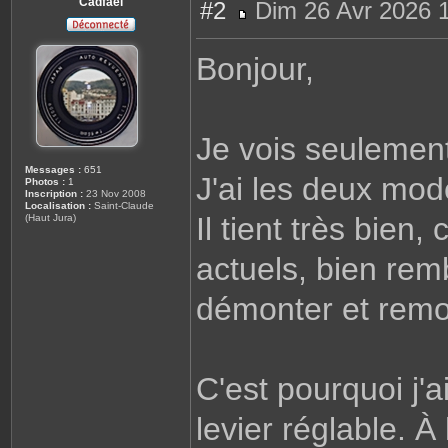
Cadfael
#2
Dim 26 Avr 2026 
M
e
s
Bonjour,
s
a
g
e
Je vois seulemen
Messages :
651
J'ai les deux mod
Photos :
1
Inscription :
23 Nov 2008
Localisation :
Saint-Claude
Il tient très bien,
(Haut Jura)
actuels, bien remb
démonter et remo
C'est pourquoi j'a
levier réglable. À