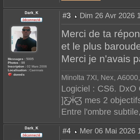
Dark_K
#3
Dim 26 Avr 2026 
M
e
s
Merci de ta répons
s
a
g
et le plus baroude
e
Merci je n'avais 
Messages :
5005
Photos :
98
Inscription :
02 Mars 2006
Localisation :
Caennais
donnés
Minolta 7XI, Nex, A6000,
Logiciel : CS6. DxO 
]Ƹ̵̡Ӝ̵̨̄Ʒ mes 2 objec
Entre l'ombre subtile
Dark_K
#4
Mer 06 Mai 2026 
M
e