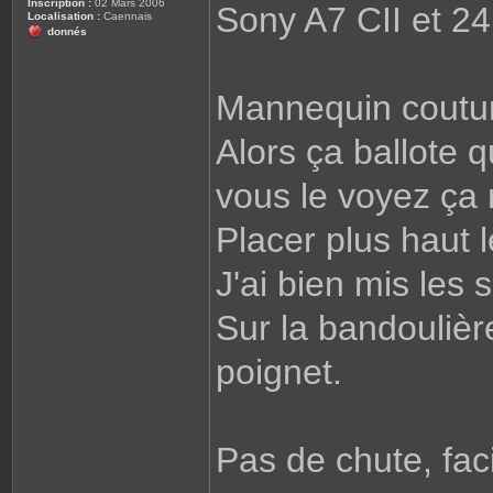
Inscription :
02 Mars 2006
Sony A7 CII et 2
Localisation :
Caennais
donnés
Mannequin coutu
Alors ça ballote
vous le voyez ça 
Placer plus haut 
J'ai bien mis les 
Sur la bandoulièr
poignet.
Pas de chute, fa