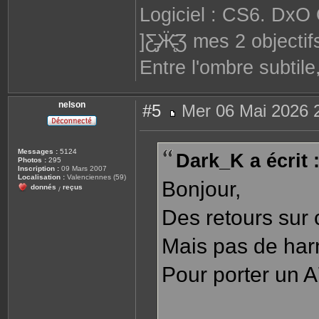
Logiciel : CS6. DxO 
]Ƹ̵̡Ӝ̵̨̄Ʒ mes 2 objec
Entre l'ombre subtile
nelson
#5
Mer 06 Mai 2026 
M
e
s
s
Messages :
5124
Dark_K a écrit 
a
Photos :
295
g
Inscription :
09 Mars 2007
e
Localisation :
Valenciennes (59)
Bonjour,
donnés
reçus
/
Des retours sur 
Mais pas de har
Pour porter un A