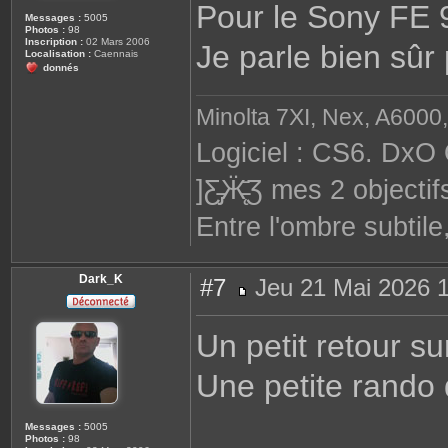
Pour le Sony FE 9
Messages :
5005
Photos :
98
Inscription :
02 Mars 2006
Je parle bien sû
Localisation :
Caennais
donnés
Minolta 7XI, Nex, A6000,
Logiciel : CS6. DxO 
]Ƹ̵̡Ӝ̵̨̄Ʒ mes 2 objec
Entre l'ombre subtile
Dark_K
#7
Jeu 21 Mai 2026 
M
e
s
Un petit retour su
s
a
g
Une petite rando
e
Messages :
5005
Photos :
98