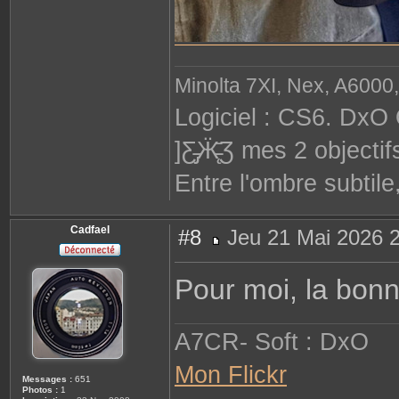
Minolta 7XI, Nex, A6000,
Logiciel : CS6. DxO 
]Ƹ̵̡Ӝ̵̨̄Ʒ mes 2 objec
Entre l'ombre subtile
Cadfael
#8
Jeu 21 Mai 2026 
M
e
s
Pour moi, la bonn
s
a
g
e
A7CR- Soft : DxO
Mon Flickr
Messages :
651
Photos :
1