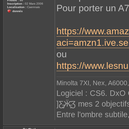
Photos :
98
Inscription :
02 Mars 2006
Pour porter un A7
Localisation :
Caennais
donnés
https://www.ama
aci=amzn1.ive.s
ou
https://www.lesn
Minolta 7XI, Nex, A6000,
Logiciel : CS6. DxO 
]Ƹ̵̡Ӝ̵̨̄Ʒ mes 2 objec
Entre l'ombre subtile