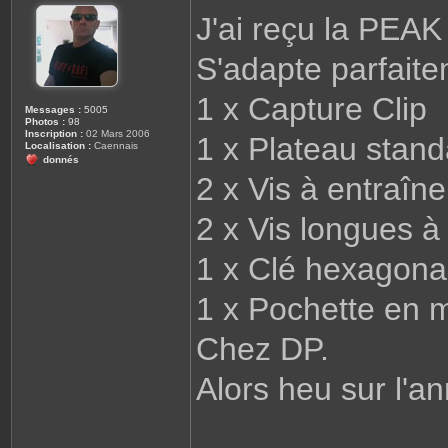
s
J'ai reçu la PEA
s
a
g
S'adapte parfaite
e
1 x Capture Clip
Messages :
5005
Photos :
98
Inscription :
02 Mars 2006
1 x Plateau stand
Localisation :
Caennais
donnés
2 x Vis à entraî
2 x Vis longues 
1 x Clé hexagon
1 x Pochette en m
Chez DP.
Alors heu sur l'a