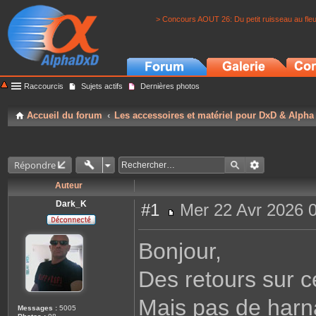
> Concours AOUT 26: Du petit ruisseau au fle
Raccourcis
Sujets actifs
Dernières photos
Accueil du forum
Les accessoires et matériel pour DxD & Alpha
Répondre
Auteur
Dark_K
#1
Mer 22 Avr 2026 
M
e
s
Bonjour,
s
a
g
Des retours sur c
e
Mais pas de harna
Messages :
5005