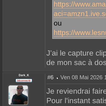
https://www.am
aci=amzn1.ive.
ou
https://www.les
J’ai le capture cl
de mon sac à dos
Dark_K
#6
Ven 08 Mai 2026 
M
e
s
Je reviendrai fair
s
a
g
Pour l'instant sa
e