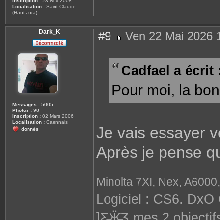
Inscription :
23 Nov 2008
Localisation :
Saint-Claude
(Haut Jura)
Dark_K
#9
Ven 22 Mai 2026 
M
e
s
s
Cadfael a écrit 
a
g
e
Pour moi, la bon
Messages :
5005
Photos :
98
Inscription :
02 Mars 2006
Localisation :
Caennais
Je vais essayer vo
donnés
Après je pense qu
Minolta 7XI, Nex, A6000,
Logiciel : CS6. DxO 
]Ƹ̵̡Ӝ̵̨̄Ʒ mes 2 objec