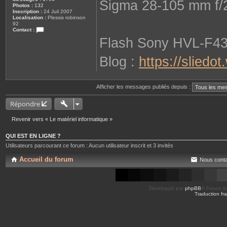
Sigma 28-105 mm f/
Photos :
132
Inscription :
24 Juil 2007
Localisation :
Plessis robinson
92
Contact :
C
Flash Sony HVL-F4
o
n
t
Blog :
https://sliedo
a
c
t
e
r
Afficher les messages publiés depuis :
s
o
Répondre
p
h
i
Revenir vers « Le matériel informatique »
e
QUI EST EN LIGNE ?
Utilisateurs parcourant ce forum : Aucun utilisateur inscrit et 3 invités
Accueil du forum
Nous conta
Développé par
phpBB
® Forum So
Traduction fra