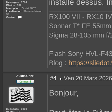
installé dessus, 
Messages :
1794
Photos :
132
Inscription :
24 Juil 2007
Localisation :
Plessis robinson
92
RX100 VII - RX10 IV 
Contact :
C
o
Sonnar T* FE 55mm 
n
t
a
Sigma 28-105 mm f/
c
t
e
r
s
o
Flash Sony HVL-F4
p
h
i
Blog :
https://sliedo
e
Austin Cricri
#4
Ven 20 Mars 2026
M
e
s
Bonjour,
s
a
g
e
Messages :
1818
Photos :
31