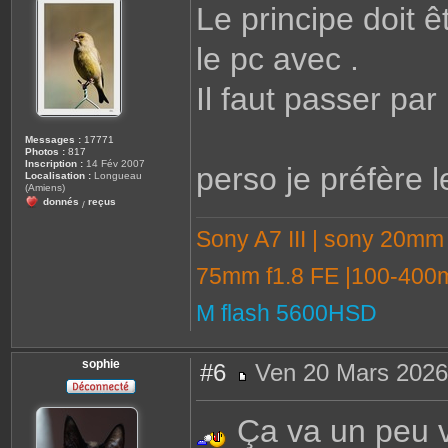
Le principe doit ê
s
a
g
le pc avec .
e
Il faut passer par 
Messages :
17771
Photos :
817
Inscription :
14 Fév 2007
perso je préfère l
Localisation :
Longueau
(Amiens)
donnés
reçus
/
Sony A7 III | sony 20mm
75mm f1.8 FE |100-400m
M flash 5600HSD
sophie
#6
Ven 20 Mars 2026
M
e
s
Ça va un peu vit
s
a
g