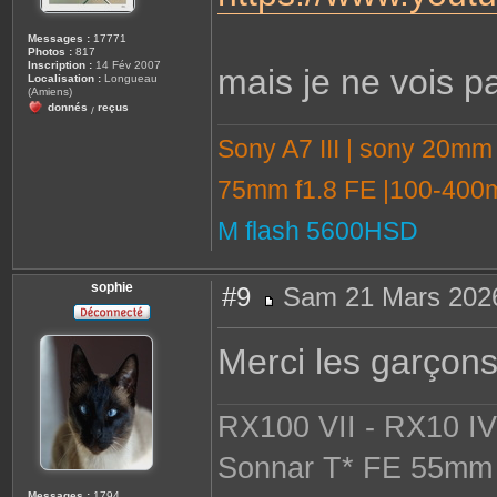
Messages :
17771
Photos :
817
Inscription :
14 Fév 2007
mais je ne vois pa
Localisation :
Longueau
(Amiens)
donnés
reçus
/
Sony A7 III | sony 20mm
75mm f1.8 FE |100-400m
M flash 5600HSD
sophie
#9
Sam 21 Mars 2026
M
e
s
Merci les garçons
s
a
g
e
RX100 VII - RX10 IV 
Sonnar T* FE 55mm 
Messages :
1794