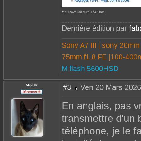
#391242: Consulté 1742 fois
Dernière édition par
fab
Sony A7 III | sony 20mm
75mm f1.8 FE |100-400m
M flash 5600HSD
sophie
#3
Ven 20 Mars 2026
M
e
s
En anglais, pas v
s
a
g
transmettre d'un b
e
téléphone, je le f