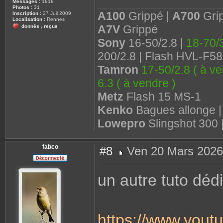
Messages :
1818
Photos :
31
A100
Grippé |
A700
Gri
Inscription :
27 Juil 2009
Localisation :
Rennes
A7V
Grippé
donnés
reçus
/
Sony
16-50/2.8 |
18-70/3
200/2.8 | Flash HVL-F5
Tamron
17-50/2.8 ( à ve
6.3 ( à vendre )
Metz
Flash 15 MS-1
Kenko
Bagues allonge 
Lowepro
Slingshot 300 
fabco
#8
Ven 20 Mars 2026
M
e
s
un autre tuto déd
s
a
g
e
https://www.you