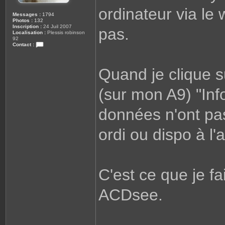
ordinateur via le w
Messages :
1794
Photos :
132
Inscription :
24 Juil 2007
pas.
Localisation :
Plessis robinson
92
Contact :
C
o
n
Quand je clique s
t
a
c
t
(sur mon A9) "Inf
e
r
s
données n'ont pas
o
p
h
ordi ou dispo à l'
i
e
C'est ce que je fa
ACDsee.