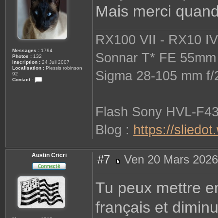
Mais merci quand
e
RX100 VII - RX10 IV 
Messages :
1794
Sonnar T* FE 55mm 
Photos :
132
Inscription :
24 Juil 2007
Localisation :
Plessis robinson
Sigma 28-105 mm f/
92
Contact :
C
o
n
t
Flash Sony HVL-F4
a
c
t
Blog :
https://sliedo
e
r
s
o
p
Austin Cricri
#7
Ven 20 Mars 2026
h
i
M
e
e
s
Tu peux mettre en
s
a
g
français et diminu
e