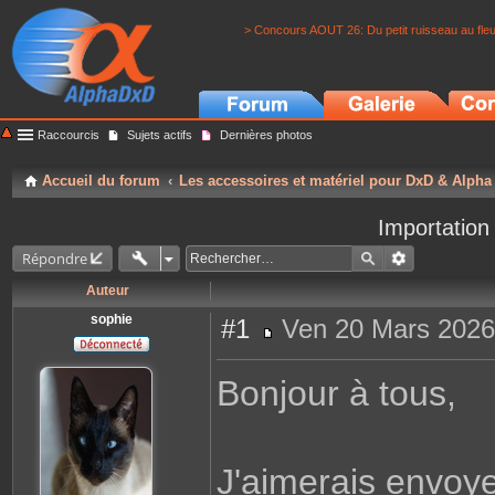
> Concours AOUT 26: Du petit ruisseau au fle
Raccourcis
Sujets actifs
Dernières photos
Accueil du forum
Les accessoires et matériel pour DxD & Alpha
Importation
Répondre
Auteur
sophie
#1
Ven 20 Mars 2026
M
e
s
Bonjour à tous,
s
a
g
e
J'aimerais envoy