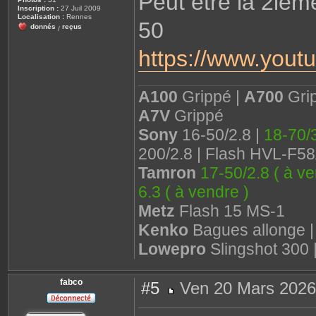
Peut être la 2ième
Inscription :
27 Juil 2009
Localisation :
Rennes
50
donnés
reçus
/
https://www.yo
A100
Grippé |
A700
Gri
A7V
Grippé
Sony
16-50/2.8 |
18-70/3
200/2.8 | Flash HVL-F5
Tamron
17-50/2.8 ( à ve
6.3 ( à vendre )
Metz
Flash 15 MS-1
Kenko
Bagues allonge 
Lowepro
Slingshot 300 
fabco
#5
Ven 20 Mars 2026
M
e
s