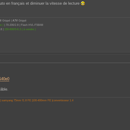
uto en français et diminuer la vitesse de lecture
II
Grippé |
A7V
Grippé
e )
| 70-200/2.8 | Flash HVL-F58AM
.8 |
150-600/5-6.3 ( à vendre )
G40e0
câble.
 | samyang 75mm f1.8 FE |100-400mm FE |convertisseur 1.4