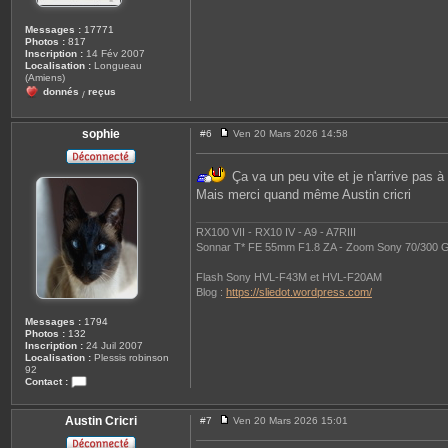
Messages :
17771
Photos :
817
Inscription :
14 Fév 2007
Localisation :
Longueau
(Amiens)
donnés
reçus
/
sophie
#6
Ven 20 Mars 2026 14:58
M
e
s
Ça va un peu vite et je n'arrive pas à 
s
a
Mais merci quand même Austin cricri
g
e
RX100 VII - RX10 IV - A9 - A7RIII
Sonnar T* FE 55mm F1.8 ZA - Zoom Sony 70/300 G
Flash Sony HVL-F43M et HVL-F20AM
Blog :
https://sliedot.wordpress.com/
Messages :
1794
Photos :
132
Inscription :
24 Juil 2007
Localisation :
Plessis robinson
92
Contact :
C
o
n
Austin Cricri
#7
Ven 20 Mars 2026 15:01
M
t
e
a