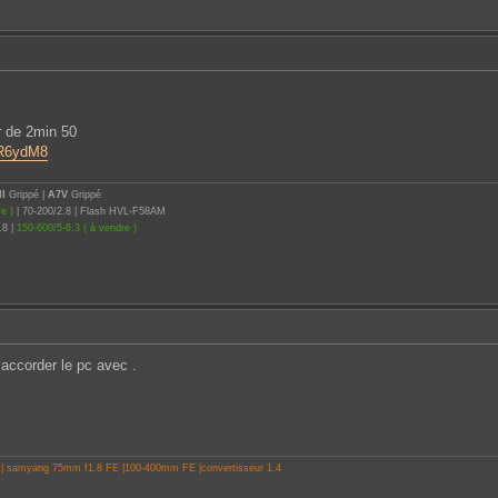
ir de 2min 50
wR6ydM8
II
Grippé |
A7V
Grippé
e )
| 70-200/2.8 | Flash HVL-F58AM
.8 |
150-600/5-6.3 ( à vendre )
 accorder le pc avec .
 | samyang 75mm f1.8 FE |100-400mm FE |convertisseur 1.4