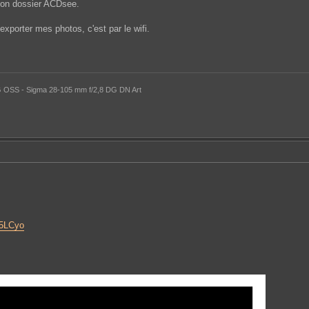
 mon dossier ACDsee.
xporter mes photos, c'est par le wifi.
 OSS - Sigma 28-105 mm f/2,8 DG DN Art
e5LCyo