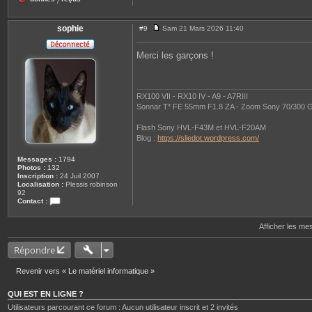
/
sophie
#9
Sam 21 Mars 2026 11:40
M
e
s
Merci les garçons !
s
a
g
e
RX100 VII - RX10 IV - A9 - A7RIII
Sonnar T* FE 55mm F1.8 ZA - Zoom Sony 70/300 G
Flash Sony HVL-F43M et HVL-F20AM
Blog :
https://sliedot.wordpress.com/
Messages :
1794
Photos :
132
Inscription :
24 Juil 2007
Localisation :
Plessis robinson
92
Contact :
C
o
Afficher les me
n
t
a
Répondre
c
t
e
Revenir vers « Le matériel informatique »
r
s
o
QUI EST EN LIGNE ?
p
Utilisateurs parcourant ce forum : Aucun utilisateur inscrit et 2 invités
h