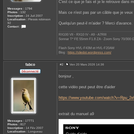
C'est ce que je fais et je le retrouve dans
Messages :
1794
Mais ce n'est pas par un câble que je veux e
Photos :
132
Inscription :
24 Juil 2007
Localisation :
Plessis robinson
Quelqu'un peut-il m'aider ? Merci d'avance.
92
Contact :
C
o
RX100 VII - RX10 IV - A9 - A7RIII
n
Sonnar T* FE 55mm F1.8 ZA - Zoom Sony 70/300 G
t
a
Flash Sony HVL-F43M et HVL-F20AM
c
t
Blog :
https://sliedot.wordpress.com/
e
r
s
fabco
#2
Ven 20 Mars 2026 14:36
o
M
p
e
h
s
bonjour ,
i
s
e
a
g
cette vidéo peut peut être d'aider
e
https://www.youtube.com/watch?v=Rpu_2
extrait du manuel a9
Messages :
17771
Photos :
817
Inscription :
14 Fév 2007
Localisation :
Longueau