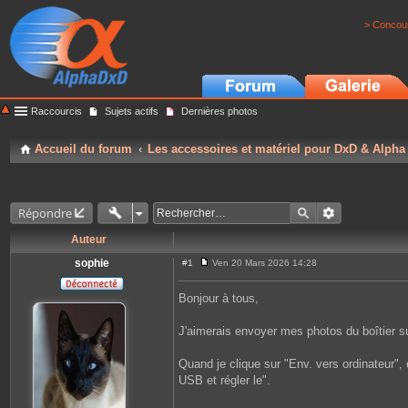
> Concour
Raccourcis
Sujets actifs
Dernières photos
Accueil du forum
Les accessoires et matériel pour DxD & Alpha
Répondre
Auteur
sophie
#1
Ven 20 Mars 2026 14:28
M
e
s
Bonjour à tous,
s
a
g
J'aimerais envoyer mes photos du boîtier sur
e
Quand je clique sur "Env. vers ordinateur",
USB et régler le".