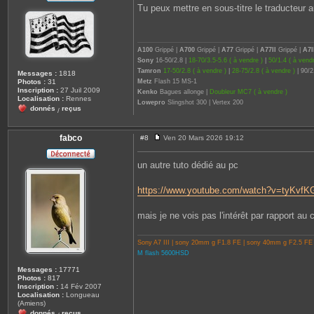
s
c
Tu peux mettre en sous-titre le traducteur a
s
t
a
e
g
r
e
s
o
A100
Grippé |
A700
Grippé |
A77
Grippé |
A77II
Grippé |
A7I
p
Sony
16-50/2.8 |
18-70/3.5-5.6 ( à vendre )
|
50/1.4 ( à vendr
h
Tamron
17-50/2.8 ( à vendre )
|
28-75/2.8 ( à vendre )
| 90/2
i
Messages :
1818
e
Metz
Flash 15 MS-1
Photos :
31
Inscription :
27 Juil 2009
Kenko
Bagues allonge |
Doubleur MC7 ( à vendre )
Localisation :
Rennes
Lowepro
Slingshot 300 | Vertex 200
donnés
reçus
/
fabco
#8
Ven 20 Mars 2026 19:12
M
e
s
un autre tuto dédié au pc
s
a
g
https://www.youtube.com/watch?v=tyKvfK
e
mais je ne vois pas l'intérêt par rapport au 
Sony A7 III | sony 20mm g F1.8 FE | sony 40mm g F2.5 FE
M flash 5600HSD
Messages :
17771
Photos :
817
Inscription :
14 Fév 2007
Localisation :
Longueau
(Amiens)
donnés
reçus