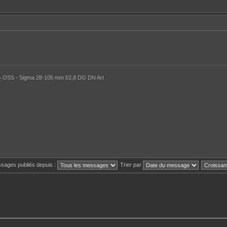
 OSS - Sigma 28-105 mm f/2,8 DG DN Art
ssages publiés depuis :
Trier par