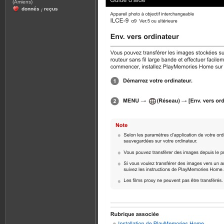
(Amiens)
donnés
reçus
/