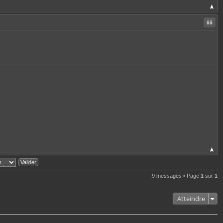
Citer
9 messages • Page
1
sur
1
Atteindre