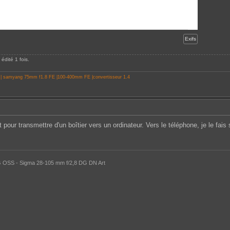
Exifs
édité 1 fois.
 | samyang 75mm f1.8 FE |100-400mm FE |convertisseur 1.4
 pour transmettre d'un boîtier vers un ordinateur. Vers le téléphone, je le fais
 OSS - Sigma 28-105 mm f/2,8 DG DN Art