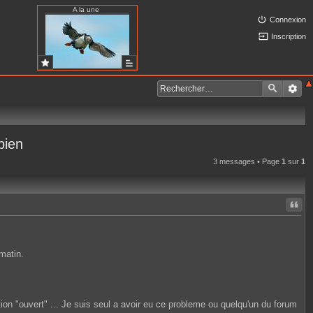
A la une
Connexion
Inscription
bien
3 messages • Page
1
sur
1
Citer
matin.
ition "ouvert" ... Je suis seul a avoir eu ce probleme ou quelqu'un du forum