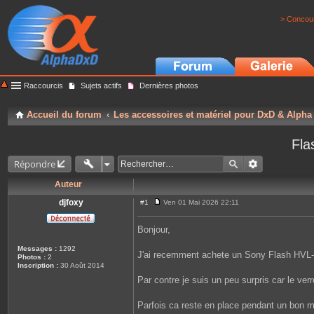
> Concour
Raccourcis
Sujets actifs
Dernières photos
Accueil du forum
Les accessoires et matériel pour DxD & Alpha
Fla
Répondre
Auteur
djfoxy
#1
Ven 01 Mai 2026 22:11
M
e
s
Bonjour,
s
a
Messages :
1292
g
J'ai recemment achete un Sony Flash HVL-F
Photos :
2
e
Inscription :
30 Août 2014
Par contre je suis un peu surpris car le ver
Parfois ca reste en place pendant un bon mom