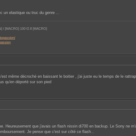
c un elastique ou truc du genre ...
N] / [MACRO] 100 f2.8 [MACRO]
otopassion/
passion
'est même décroché en baissant le boitier , j'ai juste eu le temps de le rattrap
lus qu'en déporté sur son pied
lome. Heureusement que j'avais un flash nissin di700 en backup. Le Sony ne m'
 remboursement. Je pense que c'est sur côté ce flash...