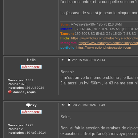
l'a deja rencontre, et si oui quelle solution ?
La j'essaye de voir si je peux le bloquer ave
Sony:
A7+77ii+99ii+99v / 28-75 f2.8 SAM
Minolta:
[BEERCAN] 70-210 f4, 135 f2.8 [BEERCA
Tamron:
150-600 USD f5-6.3 G2 / 15-30 f2.8 USD
Flickr
:
https://www.flickr.com/photos/krys-actionph
instagram
:
https://www.instagram.com/actionphoto
portfolio
:
https://www.actionphotopassion.com
Hella
#2
Ven 15 Mai 2026 23:44
M
e
s
Bonsoir
s
Il m’est arrivé le même problème , le flash s
a
Messages :
1381
g
J’ai aussi un hvl f60rm , le 43 ne me sert p
Photos :
370
e
Inscription :
26 Juil 2024
donnés
reçus
/
djfoxy
#3
Jeu 28 Mai 2026 07:49
M
e
s
Salut,
s
a
Messages :
1292
g
Bon j'ai fait la session de remises de dip
Photos :
2
e
Inscription :
30 Août 2014
exposition... Bref je l'ai déjà renvoyé pour