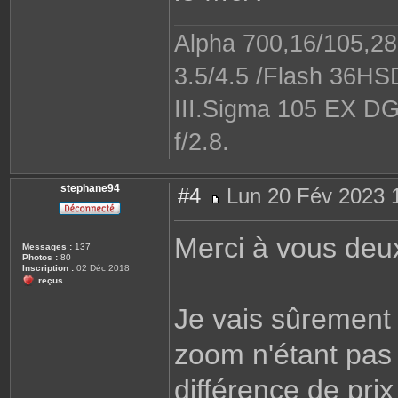
Alpha 700,16/105,28-
3.5/4.5 /Flash 36H
III.Sigma 105 EX DG
f/2.8.
stephane94
#4
Lun 20 Fév 2023 
M
e
s
Merci à vous deux
s
Messages :
137
a
Photos :
80
g
Inscription :
02 Déc 2018
e
reçus
Je vais sûrement
zoom n'étant pas l
différence de pri