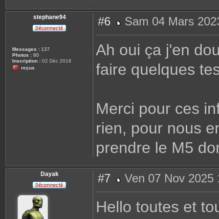
stephane94
#6
Sam 04 Mars 2023
M
e
s
Ah oui ça j'en dou
s
Messages :
137
a
Photos :
80
g
Inscription :
02 Déc 2018
faire quelques te
e
reçus
Merci pour ces inf
rien, pour nous en
prendre le M5 don
Dayak
#7
Ven 07 Nov 2025 
M
e
s
Hello toutes et to
s
a
g