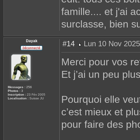
famille.... et j'ai
surclasse, bien su
Dayak
#14
Lun 10 Nov 2025
M
e
s
Merci pour vos re
s
a
g
Et j’ai un peu plu
e
Messages :
256
Photos :
3
Inscription :
23 Fév 2005
Pourquoi elle veu
Localisation :
Suisse JU
c’est mieux et pl
pour faire des ph