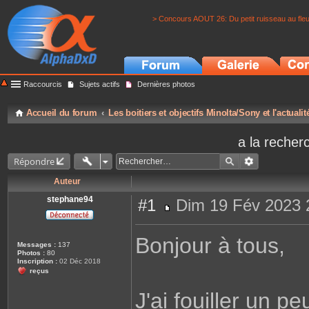
> Concours AOUT 26: Du petit ruisseau au fle
Raccourcis
Sujets actifs
Dernières photos
Accueil du forum
Les boitiers et objectifs Minolta/Sony et l'actuali
a la recher
Répondre
Auteur
stephane94
#1
Dim 19 Fév 2023 
M
e
s
Bonjour à tous,
s
Messages :
137
a
Photos :
80
g
Inscription :
02 Déc 2018
e
reçus
J'ai fouiller un p