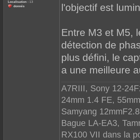
Localisation :
13
l'objectif est lumi
donnés
Entre M3 et M5, 
détection de phas
plus défini, le ca
a une meilleure 
A7RIII, Sony 12-24F
24mm 1.4 FE, 55mm 
Samyang 12mmF2.8
Bague LA-EA3, Tamr
RX100 VII dans la po