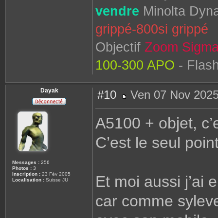
vendre
Minolta Dyna
grippé-800si grippé
Objectif
Zoom Sigma
100-300 APO
- Flas
Dayak
#10
Ven 07 Nov 2025
M
e
s
A5100 + objet, c’
s
a
g
C’est le seul point 
e
Messages :
256
Photos :
3
Inscription :
23 Fév 2005
Et moi aussi j’ai
Localisation :
Suisse JU
car comme syleven