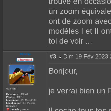
trouve en occasio
un zoom équivale
ont de zoom avec
modèles I et II on
toi de voir ...
Midship
#3
Dim 19 Fév 2023 
M
e
s
Bonjour,
s
a
g
e
je verrai bien un
Galeriste
Messages :
19041
Photos :
1951
Inscription :
28 Mars 2008
Localisation :
Le Plessis
Robinson
Il coche tous tes 
donnés
reçus
/