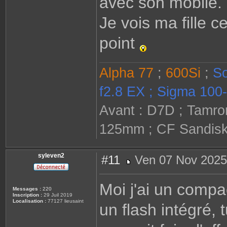
avec son mobile.
Je vois ma fille c
point
Alpha 77
;
600Si
;
So
f2.8 EX ; Sigma 100-
Avant : D7D ; Tamron
125mm ; CF Sandisk 
syleven2
#11
Ven 07 Nov 2025
M
e
s
Moi j'ai un compa
s
Messages :
220
a
Inscription :
29 Juil 2019
g
Localisation :
77127 lieusaint
un flash intégré, 
e