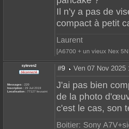
pancake ?
Il n'y a pas de v
compact à petit ca
Laurent
[A6700 + un vieux Nex 5N
syleven2
#9
Ven 07 Nov 2025 
M
e
s
J'ai pas bien comp
s
Messages :
220
a
Inscription :
29 Juil 2019
g
Localisation :
77127 lieusaint
de la photo d'œuv
e
c'est le cas, son 
Boitier: Sony A7V+s