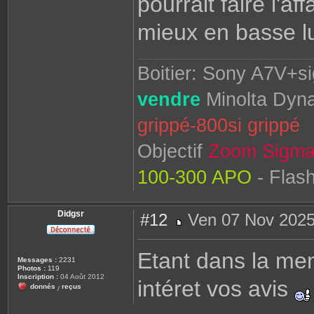
pourrait faire l'af
mieux en basse lu
Boitier: Sony A7V+s
vendre
Minolta Dyna
grippé-800si grippé
Objectif
Zoom Sigma
100-300 APO
- Flas
Didgsr
#12
Ven 07 Nov 2025
M
e
s
Etant dans la mem
s
Messages :
2231
a
Photos :
119
g
Inscription :
04 Août 2012
intéret vos avis
e
donnés
reçus
/