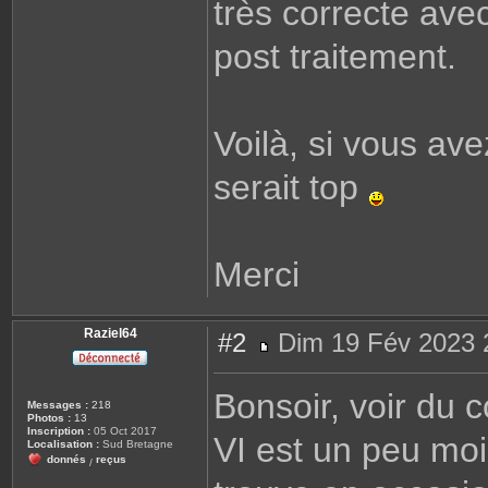
très correcte avec 
post traitement.
Voilà, si vous av
serait top
Merci
Raziel64
#2
Dim 19 Fév 2023 
M
e
s
Bonsoir, voir du 
s
Messages :
218
a
Photos :
13
g
Inscription :
05 Oct 2017
VI est un peu moi
e
Localisation :
Sud Bretagne
donnés
reçus
/