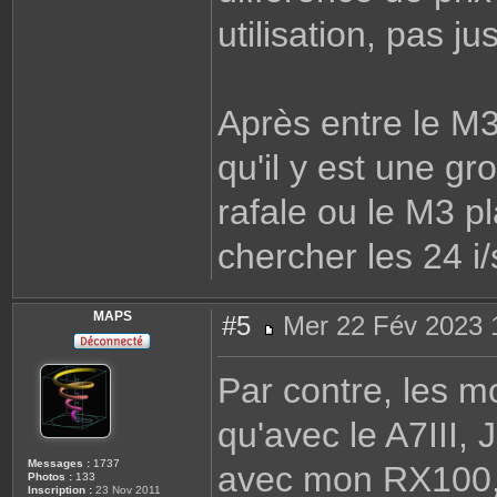
utilisation, pas jus
Après entre le M3 
qu'il y est une gr
rafale ou le M3 p
chercher les 24 i/
MAPS
#5
Mer 22 Fév 2023 
M
e
s
Par contre, les 
s
a
g
qu'avec le A7III,
e
Messages :
1737
avec mon RX100, 
Photos :
133
Inscription :
23 Nov 2011