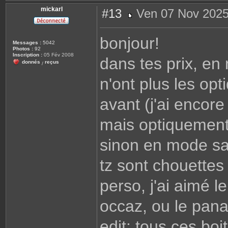
mickarl
#13
Ven 07 Nov 2025
M
e
s
bonjour!
s
Messages :
5042
a
Photos :
92
g
Inscription :
05 Fév 2008
dans tes prix, en 
e
donnés
reçus
/
n'ont plus les o
avant (j'ai encore
mais optiquemen
sinon en mode sa
tz sont chouettes
perso, j'ai aimé l
occaz, ou le pana
edit: tous ces boi