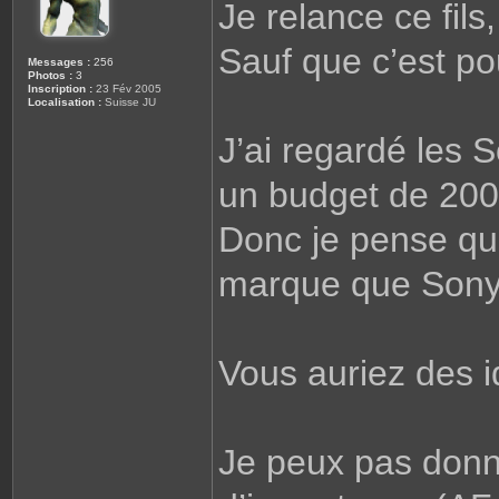
Je relance ce fils
e
Sauf que c’est po
Messages :
256
Photos :
3
Inscription :
23 Fév 2005
Localisation :
Suisse JU
J’ai regardé les 
un budget de 200
Donc je pense qu’
marque que Sony
Vous auriez des 
Je peux pas donne