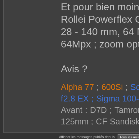
Et pour bien moin
Rollei Powerflex
28 - 140 mm, 64 M
64Mpx ; zoom opt
Avis ?
Alpha 77
;
600Si
;
So
f2.8 EX ; Sigma 100-
Avant : D7D ; Tamron
125mm ; CF Sandisk 
Afficher les messages publiés depuis :