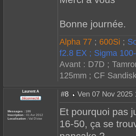
Bonne journée.
Alpha 77
;
600Si
;
So
f2.8 EX ; Sigma 100-
Avant : D7D ; Tamron
125mm ; CF Sandisk 
Laurent A
#8
Ven 07 Nov 2025 
M
e
s
Et pourquoi pas j
s
Messages :
186
a
Inscription :
01 Avr 2012
g
Localisation :
Val D'oise
16-50, ça se tro
e