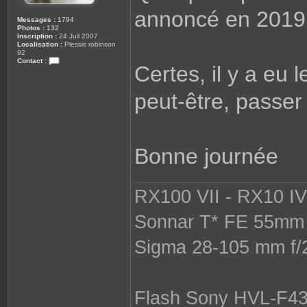
annoncé en 2019, 
Messages :
1794
Photos :
132
Inscription :
24 Juil 2007
Localisation :
Plessis robinson
92
Contact :
Certes, il y a eu 
C
o
n
peut-être, passer
t
a
c
t
e
r
s
Bonne journée
o
p
h
i
e
RX100 VII - RX10 IV 
Sonnar T* FE 55mm 
Sigma 28-105 mm f/
Flash Sony HVL-F4