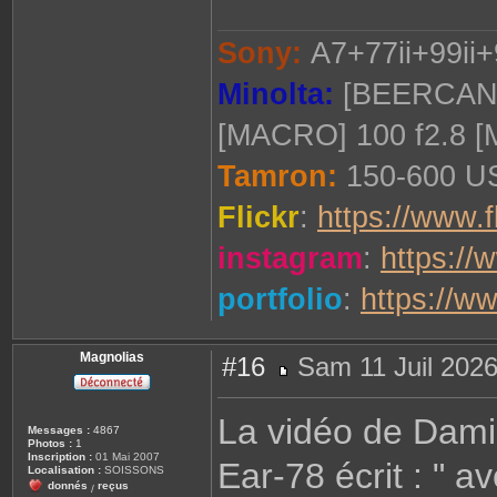
Sony:
A7+77ii+99ii+
Minolta:
[BEERCAN] 
[MACRO] 100 f2.8 
Tamron:
150-600 US
Flickr
:
https://www.f
instagram
:
https://
portfolio
:
https://w
Magnolias
#16
Sam 11 Juil 2026
M
e
s
La vidéo de Dami
s
Messages :
4867
a
Photos :
1
g
Inscription :
01 Mai 2007
Ear-78 écrit : " a
e
Localisation :
SOISSONS
donnés
reçus
/