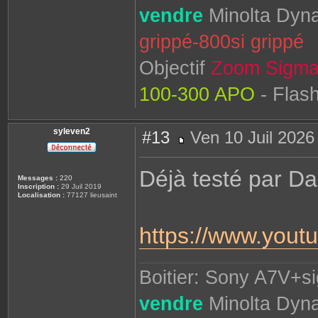
vendre
Minolta Dyna
grippé-800si grippé
Objectif
Zoom Sigma
100-300 APO
- Flas
syleven2
#13
Ven 10 Juil 2026
M
e
s
Déjà testé par D
s
Messages :
220
a
Inscription :
29 Juil 2019
g
Localisation :
77127 lieusaint
e
https://www.you
Boitier: Sony A7V+s
vendre
Minolta Dyna