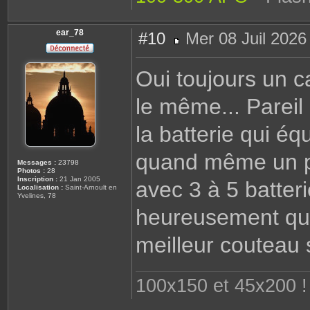
ear_78
#10
Mer 08 Juil 2026
M
e
s
Oui toujours un c
s
a
g
le même... Pareil 
e
la batterie qui éq
quand même un pr
Messages :
23798
Photos :
28
Inscription :
21 Jan 2005
avec 3 à 5 batteri
Localisation :
Saint-Arnoult en
Yvelines, 78
heureusement que 
meilleur couteau 
100x150 et 45x200 ! 