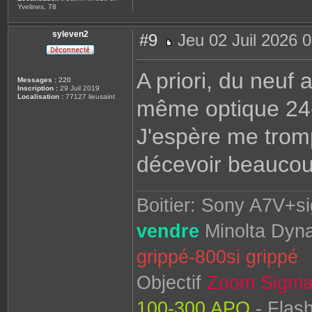
Yvelines, 78
syleven2
#9
Jeu 02 Juil 2026 
M
e
s
A priori, du neuf
s
Messages :
220
a
Inscription :
29 Juil 2019
g
Localisation :
77127 lieusaint
même optique 24-60
e
J'espère me tromp
décevoir beaucou
Boitier: Sony A7V+s
vendre
Minolta Dyna
grippé-800si grippé
Objectif
Zoom Sigma
100-300 APO
- Flas