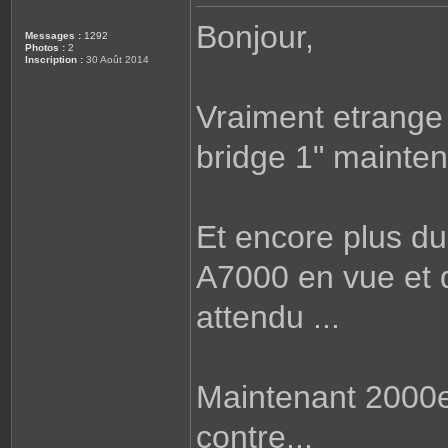
e
s
Bonjour,
s
Messages :
1292
a
Photos :
2
g
Inscription :
30 Août 2014
e
Vraiment etrange 
bridge 1" mainten
Et encore plus du 
A7000 en vue et q
attendu ...
Maintenant 2000e
contre...