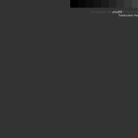
Développé par
phpBB
® Forum So
Traduction fra