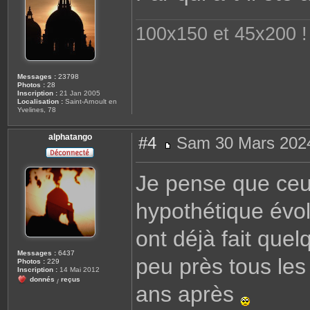
g
e
100x150 et 45x200 ! 
Messages :
23798
Photos :
28
Inscription :
21 Jan 2005
Localisation :
Saint-Arnoult en
Yvelines, 78
alphatango
#4
Sam 30 Mars 2024
M
e
s
Je pense que ceux
s
a
g
hypothétique évo
e
ont déjà fait que
Messages :
6437
peu près tous les 
Photos :
229
Inscription :
14 Mai 2012
donnés
reçus
/
ans après