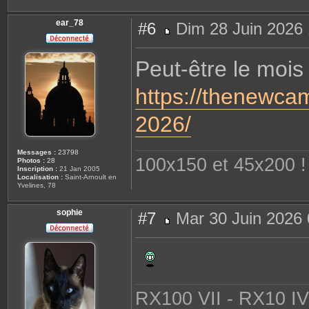
t
e
r
ear_78
#6
Dim 28 Juin 2026 
s
o
M
p
e
h
s
i
Peut-être le mois 
s
e
a
g
https://thenewcam
e
2026/
Messages :
23798
100x150 et 45x200 ! 
Photos :
28
Inscription :
21 Jan 2005
Localisation :
Saint-Arnoult en
Yvelines, 78
sophie
#7
Mar 30 Juin 2026 
M
e
s
s
a
g
e
RX100 VII - RX10 IV 