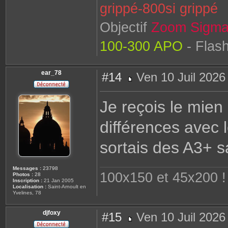
grippé-800si grippé
Objectif
Zoom Sigma
100-300 APO
- Flas
ear_78
#14
Ven 10 Juil 2026
M
e
s
Je reçois le mien l
s
a
g
différences avec l
e
sortais des A3+ sa
Messages :
23798
100x150 et 45x200 ! 
Photos :
28
Inscription :
21 Jan 2005
Localisation :
Saint-Arnoult en
Yvelines, 78
djfoxy
#15
Ven 10 Juil 2026
M