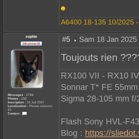
A6400 18-135 10/2025 
sophie
#5
Sam 18 Jan 2025 
M
e
s
Toujouts rien ??
s
a
g
e
RX100 VII - RX10 IV 
Sonnar T* FE 55mm 
Messages :
1794
Sigma 28-105 mm f/
Photos :
132
Inscription :
24 Juil 2007
Localisation :
Plessis robinson
92
Contact :
C
Flash Sony HVL-F4
o
n
t
Blog :
https://sliedo
a
c