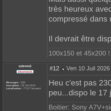
très heureux avec
compressé dans u
Il devrait être d
100x150 et 45x200 ! 
syleven2
#12
Ven 10 Juil 2026
M
e
s
Heu c'est pas 23
s
Messages :
220
a
Inscription :
29 Juil 2019
g
Localisation :
77127 lieusaint
peu...dispo le 17 j
e
Boitier: Sony A7V+s