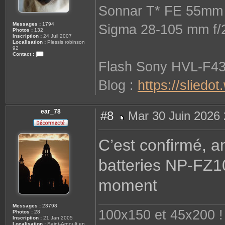
Sonnar T* FE 55mm 
Messages :
1794
Sigma 28-105 mm f/
Photos :
132
Inscription :
24 Juil 2007
Localisation :
Plessis robinson
92
Contact :
C
Flash Sony HVL-F4
o
n
t
Blog :
https://sliedo
a
c
t
e
r
ear_78
#8
Mar 30 Juin 2026 
s
o
M
p
e
h
s
i
C’est confirmé, ann
s
e
a
g
batteries NP-FZ10
e
moment
Messages :
23798
100x150 et 45x200 ! 
Photos :
28
Inscription :
21 Jan 2005
Localisation :
Saint-Arnoult en