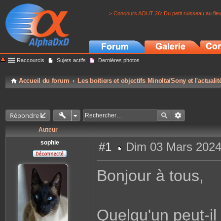
> Concours AOUT 26: Du petit ruisseau au fle
Raccourcis
Sujets actifs
Dernières photos
Accueil du forum
Les boitiers et objectifs Minolta/Sony et l'actuali
Répondre
Auteur
sophie
#1
Dim 03 Mars 2024
M
e
s
Bonjour à tous,
s
a
g
e
Quelqu'un peut-il