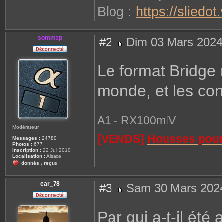
Blog :
https://sliedo
sommep
#2
Dim 03 Mars 2024
M
e
s
Le format Bridge 
s
a
g
monde, et les con
e
A1 - RX100mIV
Modérateur
[VENDS]
Housses pour 
Messages :
24780
Photos :
677
Inscription :
22 Juil 2010
Localisation :
Alsace
donnés
reçus
/
ear_78
#3
Sam 30 Mars 2024
M
e
s
Par qui a-t-il ét
s
a