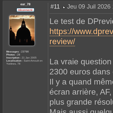
ear_78
#11
Jeu 09 Juil 2026
M
e
s
Le test de DPrevi
s
a
g
https://www.dpre
e
review/
Messages :
23798
Photos :
28
Inscription :
21 Jan 2005
La vraie question 
Localisation :
Saint-Arnoult en
Yvelines, 78
2300 euros dans 
Il y a quand même
écran arrière, AF,
plus grande résol
Mais aussi quelqu