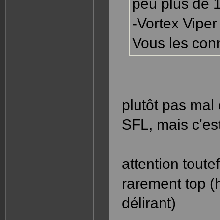
peu plus de 
-Vortex Vipe
Vous les con
plutôt pas mal 
SFL, mais c'est
attention toute
rarement top (h
délirant)