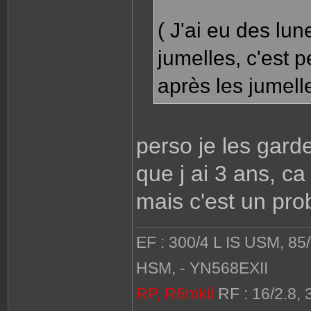
( J'ai eu des lu
jumelles, c'est pe
après les jumell
perso je les garde
que j ai 3 ans, ca 
mais c'est un pr
EF : 300/4 L IS USM, 85
HSM, - YN568EXII
RP, R6mkii
RF : 16/2.8, 