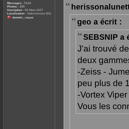
s
Messages :
5124
herissonalunett
a
Photos :
295
g
Inscription :
09 Mars 2007
e
Localisation :
Valenciennes (59)
donnés
reçus
/
geo a écrit :
SEBSNIP a é
J'ai trouvé d
deux gammes 
-Zeiss - Jum
peu plus de 
-Vortex Vipe
Vous les con