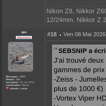
Nikon Z8, Nikkor Z6
12/24mm, Nikkor Z 2
geo
#18
Ven 08 Mai 2026
M
e
s
s
SEBSNIP a écrit
a
g
e
J'ai trouvé deux
gammes de prix 
Messages :
2940
-Zeiss - Jumell
Photos :
584
Inscription :
02 Jan 2010
Localisation :
Reims
plus de 1000 €)
donnés
reçus
/
-Vortex Viper H