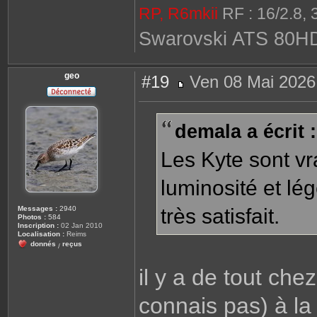
RP, R6mkii
RF : 16/2.8, 
Swarovski ATS 80H
geo
#19
Ven 08 Mai 2026
M
e
s
s
demala a écrit :
a
g
e
Les Kyte sont vr
luminosité et lé
Messages :
2940
très satisfait.
Photos :
584
Inscription :
02 Jan 2010
Localisation :
Reims
donnés
reçus
/
il y a de tout che
connais pas) à la