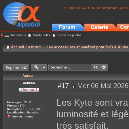
> Concours AOUT 26: Du petit ruisseau au fle
Raccourcis
Sujets actifs
Dernières photos
Accueil du forum
Les accessoires et matériel pour DxD & Alpha
Répondre
Auteur
demala
#17
Mer 06 Mai 2026
M
e
s
Les Kyte sont vrai
s
Messages :
2888
a
Photos :
3734
g
Inscription :
03 Juin 2012
luminosité et lég
e
Localisation :
Bruxelles
donnés
reçus
/
très satisfait.