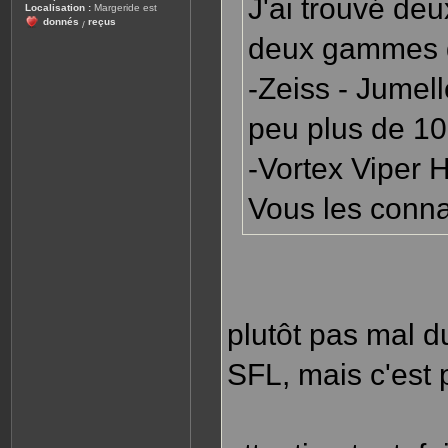
J'ai trouvé deu
Localisation :
Margeride est
donnés
reçus
/
deux gammes d
-Zeiss - Jume
peu plus de 10
-Vortex Viper 
Vous les conn
plutôt pas mal du
SFL, mais c'est 