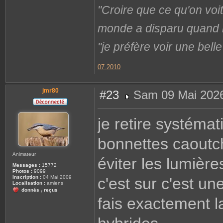
"Croire que ce qu'on voi
monde a disparu quand il 
"je préfère voir une bel
07.2010
jmr80
#23
Sam 09 Mai 2026
M
e
s
je retire systéma
s
a
g
bonnettes caoutc
e
Animateur
éviter les lumièr
Messages :
15772
Photos :
9099
Inscription :
04 Mai 2009
c'est sur c'est un
Localisation :
amiens
donnés
reçus
/
fais exactement 