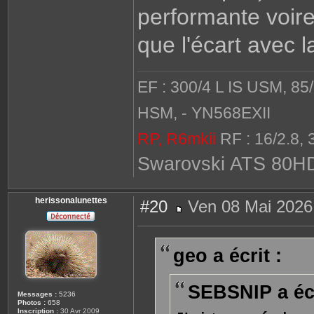
performante voire 
que l'écart avec la
EF : 300/4 L IS USM, 85
HSM, - YN568EXII
RP, R6mkii
RF : 16/2.8, 
Swarovski ATS 80H
herissonalunettes
#20
Ven 08 Mai 2026
M
e
s
s
geo a écrit :
a
g
e
SEBSNIP a écr
Messages :
5236
Photos :
658
Inscription :
30 Avr 2009