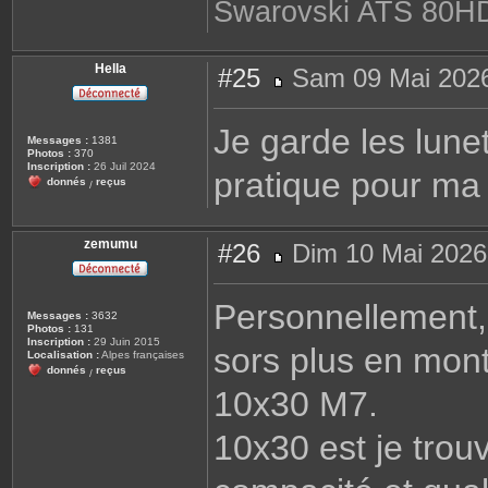
Swarovski ATS 80H
Hella
#25
Sam 09 Mai 2026
M
e
s
Je garde les lunet
s
Messages :
1381
a
Photos :
370
g
Inscription :
26 Juil 2024
pratique pour ma 
e
donnés
reçus
/
zemumu
#26
Dim 10 Mai 2026
M
e
s
Personnellement,
s
Messages :
3632
a
Photos :
131
g
Inscription :
29 Juin 2015
sors plus en mo
e
Localisation :
Alpes françaises
donnés
reçus
/
10x30 M7.
10x30 est je trou