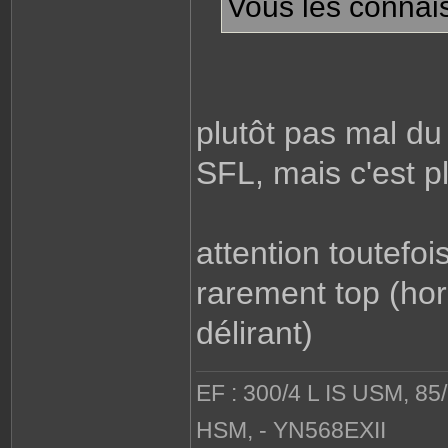
Vous les connai
plutôt pas mal du 
SFL, mais c'est p
attention toutefoi
rarement top (hor
délirant)
EF : 300/4 L IS USM, 85
HSM, - YN568EXII