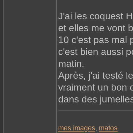
l
J'ai les coquest
et elles me vont b
10 c'est pas mal 
c'est bien aussi p
matin.
Après, j'ai testé 
vraiment un bon c
dans des jumelles,
mes images
,
matos