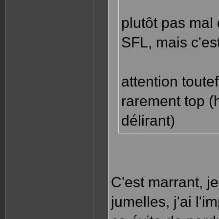
plutôt pas mal 
SFL, mais c'est
attention toute
rarement top (h
délirant)
C'est marrant, j
jumelles, j'ai l'i