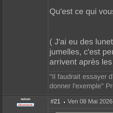
Qu'est ce qui vous
( J'ai eu des lun
jumelles, c'est peu
arrivent après les
"Il faudrait essayer 
donner l'exemple" Pr
nelson
#21
Ven 08 Mai 2026
M
e
s