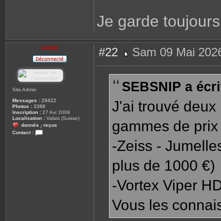
Je garde toujours
Lionel
#22
Sam 09 Mai 2026
M
e
s
s
SEBSNIP a écrit
a
g
Site Admin
e
Messages :
29422
J'ai trouvé deux
Photos :
3388
Inscription :
27 Avr 2009
Localisation :
Valais (Suisse)
gammes de prix 
donnés
reçus
/
Contact :
C
-Zeiss - Jumell
o
n
t
plus de 1000 €)
a
c
t
-Vortex Viper H
e
r
L
i
Vous les connai
o
n
e