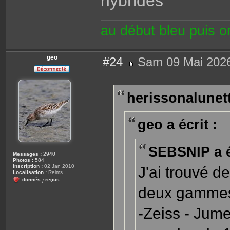
hybrides
au début bleu puis 
geo
#24
Sam 09 Mai 2026
M
e
s
s
herissonalunett
a
g
e
geo a écrit :
SEBSNIP a é
Messages :
2940
Photos :
584
Inscription :
02 Jan 2010
J'ai trouvé d
Localisation :
Reims
donnés
reçus
/
deux gammes 
-Zeiss - Jum