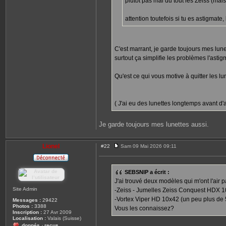
plutôt pas mal du tout les Zeiss (mais
attention toutefois si tu es astigmate
C'est marrant, je garde toujours mes lunett
surtout ça simplifie les problèmes l'asti
Qu'est ce qui vous motive à quitter les lu
( J'ai eu des lunettes longtemps avant d'av
Je garde toujours mes lunettes aussi.
Lionel
#22
Sam 09 Mai 2026 09:11
M
e
s
s
SEBSNIP a écrit :
a
J'ai trouvé deux modèles qui m'ont l'air
g
e
Site Admin
-Zeiss - Jumelles Zeiss Conquest HDX 1
-Vortex Viper HD 10x42 (un peu plus de 
Messages :
29422
Photos :
3388
Vous les connaissez?
Inscription :
27 Avr 2009
Localisation :
Valais (Suisse)
donnés
reçus