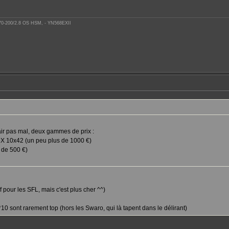
 70-200/2.8 OS HSM, - YN568EXII
'air pas mal, deux gammes de prix :
DX 10x42 (un peu plus de 1000 €)
 de 500 €)
f pour les SFL, mais c'est plus cher ^^)
s *10 sont rarement top (hors les Swaro, qui là tapent dans le délirant)