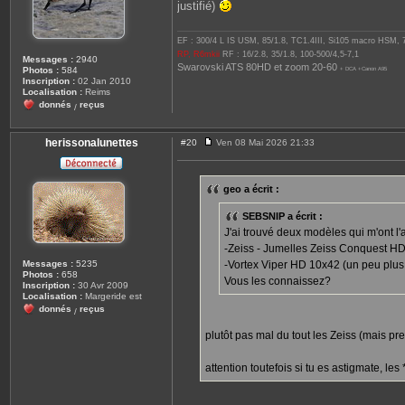
justifié)
EF : 300/4 L IS USM, 85/1.8, TC1.4III, Si105 macro HSM,
RP, R6mkii
RF : 16/2.8, 35/1.8, 100-500/4,5-7,1
Messages :
2940
Swarovski ATS 80HD et zoom 20-60
Photos :
584
+ DCA +Canon A95
Inscription :
02 Jan 2010
Localisation :
Reims
donnés
reçus
/
herissonalunettes
#20
Ven 08 Mai 2026 21:33
M
e
s
s
geo a écrit :
a
g
e
SEBSNIP a écrit :
J'ai trouvé deux modèles qui m'ont l
-Zeiss - Jumelles Zeiss Conquest H
Messages :
5235
-Vortex Viper HD 10x42 (un peu plus
Photos :
658
Vous les connaissez?
Inscription :
30 Avr 2009
Localisation :
Margeride est
donnés
reçus
/
plutôt pas mal du tout les Zeiss (mais pre
attention toutefois si tu es astigmate, le