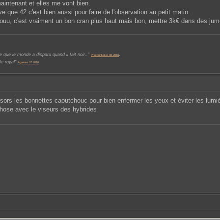
aintenant et elles me vont bien.
ve que 42 c'est bien aussi pour faire de l'observation au petit matin.
fiouu, c'est vraiment un bon cran plus haut mais bon, mettre 3k€ dans des jume
.
 que le monde a disparu quand il fait noir.."
PhotonHunter 06.2016
le royal"
Aguares 07.2010
sors les bonnettes caoutchouc pour bien enfermer les yeux et éviter les lumiè
chose avec le viseurs des hybrides