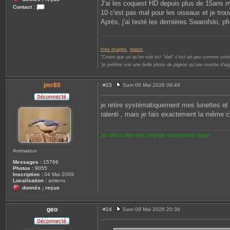
/
J'ai les coquest HD depuis plus de 15ans m
Contact :
10 c'est pas mal pour les oiseaux et je trou
C
o
Après, j'ai testé les dernières Swarofski, p
n
t
a
c
mes images
,
matos
t
e
"Croire que ce qu'on voit est "réel" c'est un peu comme croire
r
"je préfère voir une belle photo de pigeon qu'une moche d'aig
L
i
o
jmr80
#23
Sam 09 Mai 2026 09:49
n
M
e
e
l
s
je retire systématiquement mes lunettes et 
s
ralenti , mais je fais exactement la même 
a
g
e
au début bleu puis orange maintenant rouge
Animateur
Messages :
15766
Photos :
9055
Inscription :
04 Mai 2009
Localisation :
amiens
donnés
reçus
/
geo
#24
Sam 09 Mai 2026 20:36
M
e
s