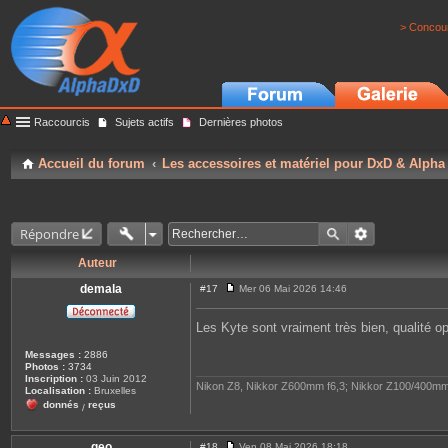
> Concour
Raccourcis
Sujets actifs
Dernières photos
Accueil du forum
Les accessoires et matériel pour DxD & Alpha
Répondre
Auteur
demala
#17
Mer 06 Mai 2026 14:46
M
e
s
Les Kyte sont vraiment très bien, qualité op
s
a
Messages :
2886
g
Photos :
3734
e
Inscription :
03 Juin 2012
Nikon Z8, Nikkor Z600mm f6,3; Nikkor Z100/400mm
Localisation :
Bruxelles
donnés
reçus
/
geo
#18
Ven 08 Mai 2026 18:18