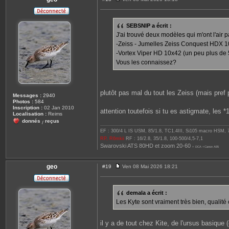
M
e
s
s
SEBSNIP a écrit :
a
J'ai trouvé deux modèles qui m'ont l'air
g
e
-Zeiss - Jumelles Zeiss Conquest HDX 1
-Vortex Viper HD 10x42 (un peu plus de 
Vous les connaissez?
plutôt pas mal du tout les Zeiss (mais pref 
Messages :
2940
Photos :
584
Inscription :
02 Jan 2010
attention toutefois si tu es astigmate, les *
Localisation :
Reims
donnés
reçus
/
EF : 300/4 L IS USM, 85/1.8, TC1.4III, Si105 macro HSM,
RP, R6mkii
RF : 16/2.8, 35/1.8, 100-500/4,5-7,1
Swarovski ATS 80HD et zoom 20-60
+ DCA +Canon A95
geo
#19
Ven 08 Mai 2026 18:21
M
e
s
s
demala a écrit :
a
Les Kyte sont vraiment très bien, qualité 
g
e
il y a de tout chez Kite, de l'ursus basique