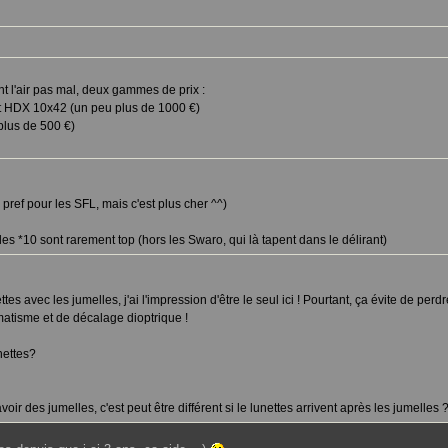
t l'air pas mal, deux gammes de prix :
t HDX 10x42 (un peu plus de 1000 €)
plus de 500 €)
 pref pour les SFL, mais c'est plus cher ^^)
, les *10 sont rarement top (hors les Swaro, qui là tapent dans le délirant)
es avec les jumelles, j'ai l'impression d'être le seul ici ! Pourtant, ça évite de perd
gmatisme et de décalage dioptrique !
nettes?
oir des jumelles, c'est peut être différent si le lunettes arrivent après les jumelles ?