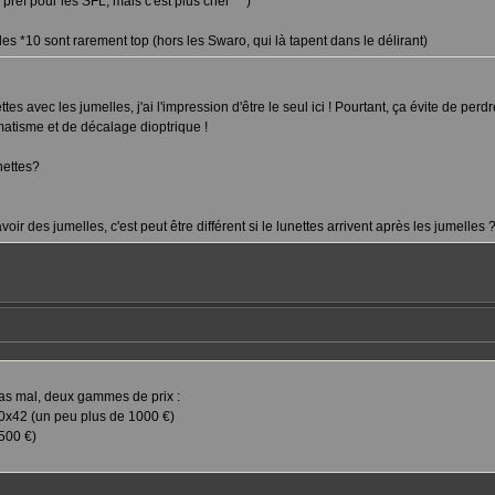
 pref pour les SFL, mais c'est plus cher ^^)
, les *10 sont rarement top (hors les Swaro, qui là tapent dans le délirant)
es avec les jumelles, j'ai l'impression d'être le seul ici ! Pourtant, ça évite de perd
gmatisme et de décalage dioptrique !
nettes?
oir des jumelles, c'est peut être différent si le lunettes arrivent après les jumelles ?
 pas mal, deux gammes de prix :
0x42 (un peu plus de 1000 €)
500 €)