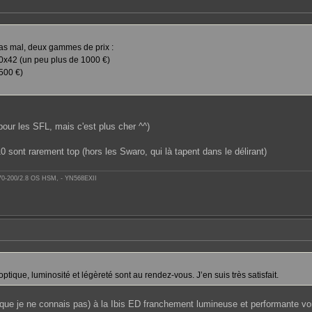
 pas mal, deux gammes de prix :
0x42 (un peu plus de 1000 €)
500 €)
pour les SFL, mais c'est plus cher ^^)
10 sont rarement top (hors les Swaro, qui là tapent dans le délirant)
 70-200/2.8 OS HSM, - YN568EXII
optique, luminosité et légèreté sont au rendez-vous. J’en suis très satisfait.
 (que je ne connais pas) à la Ibis ED franchement lumineuse et performante voire