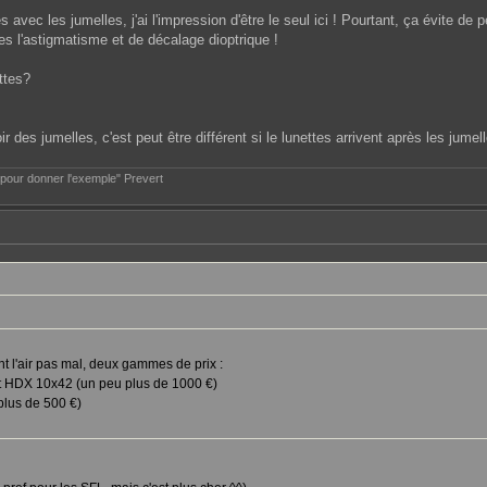
 avec les jumelles, j'ai l'impression d'être le seul ici ! Pourtant, ça évite de
mes l'astigmatisme et de décalage dioptrique !
ttes?
r des jumelles, c'est peut être différent si le lunettes arrivent après les jumel
e pour donner l'exemple" Prevert
t l'air pas mal, deux gammes de prix :
t HDX 10x42 (un peu plus de 1000 €)
plus de 500 €)