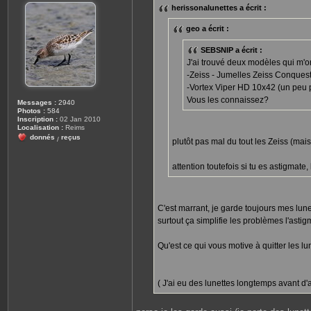
s
herissonalunettes a écrit :
a
g
e
geo a écrit :
SEBSNIP a écrit :
J'ai trouvé deux modèles qui m'on
-Zeiss - Jumelles Zeiss Conques
-Vortex Viper HD 10x42 (un peu 
Vous les connaissez?
Messages :
2940
Photos :
584
Inscription :
02 Jan 2010
Localisation :
Reims
donnés
reçus
/
plutôt pas mal du tout les Zeiss (mais
attention toutefois si tu es astigmate
C'est marrant, je garde toujours mes lunett
surtout ça simplifie les problèmes l'asti
Qu'est ce qui vous motive à quitter les lu
( J'ai eu des lunettes longtemps avant d'av