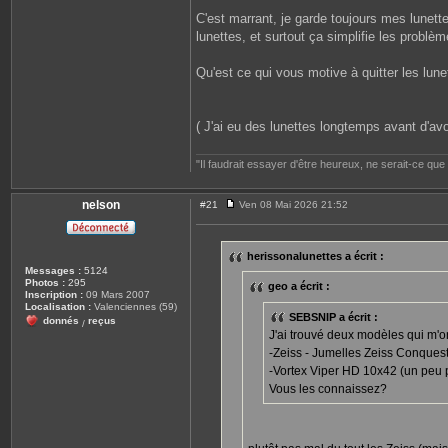
C'est marrant, je garde toujours mes lunettes
lunettes, et surtout ça simplifie les problè
Qu'est ce qui vous motive à quitter les lune
( J'ai eu des lunettes longtemps avant d'avoi
"Il faudrait essayer d'être heureux, ne serait-ce qu
nelson
#21
Ven 08 Mai 2026 21:52
M
e
s
s
herissonalunettes a écrit :
a
Messages :
5124
g
Photos :
295
e
geo a écrit :
Inscription :
09 Mars 2007
Localisation :
Valenciennes (59)
SEBSNIP a écrit :
donnés
reçus
/
J'ai trouvé deux modèles qui m'on
-Zeiss - Jumelles Zeiss Conques
-Vortex Viper HD 10x42 (un peu 
Vous les connaissez?