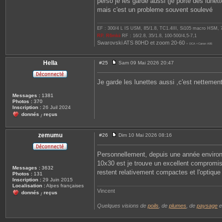
perso je les garde aussi (je porte des lunett
mais c'est un probleme souvent soulevé
EF : 300/4 L IS USM, 85/1.8, TC1.4III, Si105 macro HSM,
RP, R6mkii
RF : 16/2.8, 35/1.8, 100-500/4,5-7,1
Swarovski ATS 80HD et zoom 20-60
+ DCA +Canon A95
Hella
#25
Sam 09 Mai 2026 20:47
M
e
s
Je garde les lunettes aussi ,c'est nettemen
s
a
Messages :
1381
g
Photos :
370
e
Inscription :
26 Juil 2024
donnés
reçus
/
zemumu
#26
Dim 10 Mai 2026 08:16
M
e
s
Personnellement, depuis une année enviro
s
10x30 est je trouve un excellent compromis 
a
Messages :
3632
g
restent relativement compactes et l'optique
Photos :
131
e
Inscription :
29 Juin 2015
Localisation :
Alpes françaises
Vincent
donnés
reçus
/
Quelques visions de
poils
, de
plumes
, de
paysage
e