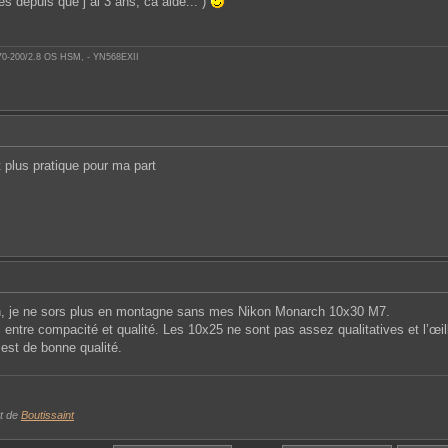
es depuis que j ai 3 ans, ca aide... )
 70-200/2.8 OS HSM, - YN568EXII
t plus pratique pour ma part
n, je ne sors plus en montagne sans mes Nikon Monarch 10x30 M7.
entre compacité et qualité. Les 10x25 ne sont pas assez qualitatives et l’œil
 est de bonne qualité.
t de
Boutissaint