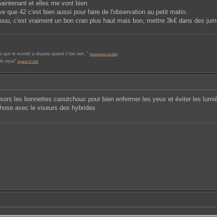
aintenant et elles me vont bien.
ve que 42 c'est bien aussi pour faire de l'observation au petit matin.
fiouu, c'est vraiment un bon cran plus haut mais bon, mettre 3k€ dans des jume
.
 que le monde a disparu quand il fait noir.."
PhotonHunter 06.2016
le royal"
Aguares 07.2010
sors les bonnettes caoutchouc pour bien enfermer les yeux et éviter les lumiè
chose avec le viseurs des hybrides