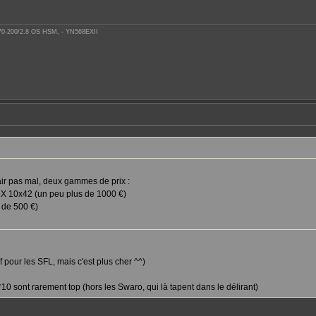
 70-200/2.8 OS HSM, - YN568EXII
'air pas mal, deux gammes de prix :
DX 10x42 (un peu plus de 1000 €)
 de 500 €)
f pour les SFL, mais c'est plus cher ^^)
s *10 sont rarement top (hors les Swaro, qui là tapent dans le délirant)