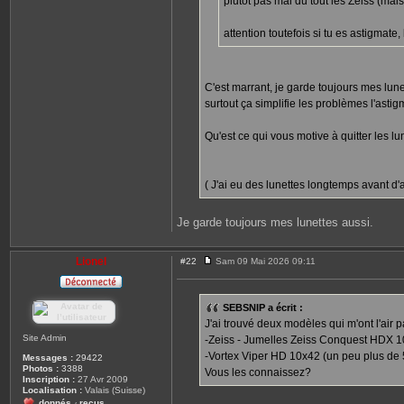
plutôt pas mal du tout les Zeiss (mais
attention toutefois si tu es astigmate
C'est marrant, je garde toujours mes lunett
surtout ça simplifie les problèmes l'asti
Qu'est ce qui vous motive à quitter les lu
( J'ai eu des lunettes longtemps avant d'av
Je garde toujours mes lunettes aussi.
Lionel
#22
Sam 09 Mai 2026 09:11
M
e
s
s
SEBSNIP a écrit :
a
J'ai trouvé deux modèles qui m'ont l'air
g
e
Site Admin
-Zeiss - Jumelles Zeiss Conquest HDX 1
-Vortex Viper HD 10x42 (un peu plus de 
Messages :
29422
Photos :
3388
Vous les connaissez?
Inscription :
27 Avr 2009
Localisation :
Valais (Suisse)
donnés
reçus