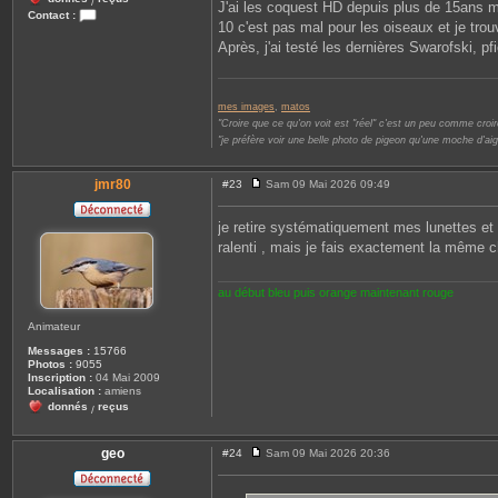
/
J'ai les coquest HD depuis plus de 15ans m
Contact :
10 c'est pas mal pour les oiseaux et je trou
C
o
Après, j'ai testé les dernières Swarofski, p
n
t
a
c
mes images
,
matos
t
e
"Croire que ce qu'on voit est "réel" c'est un peu comme croire
r
"je préfère voir une belle photo de pigeon qu'une moche d'aig
L
i
o
jmr80
#23
Sam 09 Mai 2026 09:49
n
M
e
e
l
s
je retire systématiquement mes lunettes et 
s
ralenti , mais je fais exactement la même 
a
g
e
au début bleu puis orange maintenant rouge
Animateur
Messages :
15766
Photos :
9055
Inscription :
04 Mai 2009
Localisation :
amiens
donnés
reçus
/
geo
#24
Sam 09 Mai 2026 20:36
M
e
s