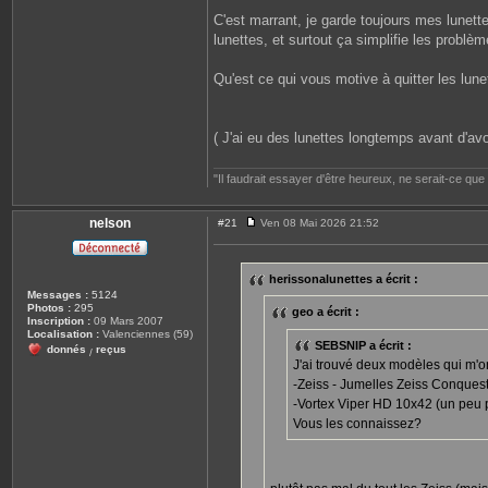
C'est marrant, je garde toujours mes lunettes
lunettes, et surtout ça simplifie les problè
Qu'est ce qui vous motive à quitter les lune
( J'ai eu des lunettes longtemps avant d'avoi
"Il faudrait essayer d'être heureux, ne serait-ce qu
nelson
#21
Ven 08 Mai 2026 21:52
M
e
s
s
herissonalunettes a écrit :
a
Messages :
5124
g
Photos :
295
e
geo a écrit :
Inscription :
09 Mars 2007
Localisation :
Valenciennes (59)
SEBSNIP a écrit :
donnés
reçus
/
J'ai trouvé deux modèles qui m'on
-Zeiss - Jumelles Zeiss Conques
-Vortex Viper HD 10x42 (un peu 
Vous les connaissez?