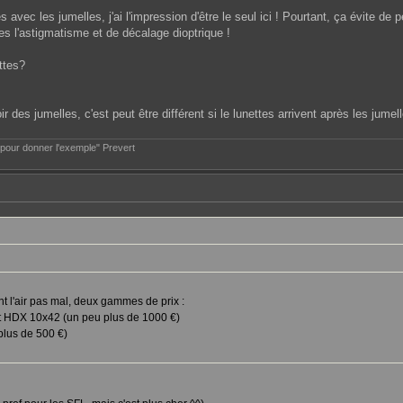
 avec les jumelles, j'ai l'impression d'être le seul ici ! Pourtant, ça évite de
mes l'astigmatisme et de décalage dioptrique !
ttes?
r des jumelles, c'est peut être différent si le lunettes arrivent après les jumel
e pour donner l'exemple" Prevert
t l'air pas mal, deux gammes de prix :
t HDX 10x42 (un peu plus de 1000 €)
plus de 500 €)