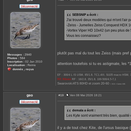
M
e
s
s
SEBSNIP a écrit :
a
J'ai trouvé deux modèles qui m'ont l'air
g
e
-Zeiss - Jumelles Zeiss Conquest HDX 1
-Vortex Viper HD 10x42 (un peu plus de 
Vous les connaissez?
plutôt pas mal du tout les Zeiss (mais pref 
Messages :
2940
Photos :
584
Inscription :
02 Jan 2010
attention toutefois si tu es astigmate, les *
Localisation :
Reims
donnés
reçus
/
EF : 300/4 L IS USM, 85/1.8, TC1.4III, Si105 macro HSM,
RP, R6mkii
RF : 16/2.8, 35/1.8, 100-500/4,5-7,1
Swarovski ATS 80HD et zoom 20-60
+ DCA +Canon A95
geo
#19
Ven 08 Mai 2026 18:21
M
e
s
s
demala a écrit :
a
Les Kyte sont vraiment très bien, qualité 
g
e
il y a de tout chez Kite, de l'ursus basique