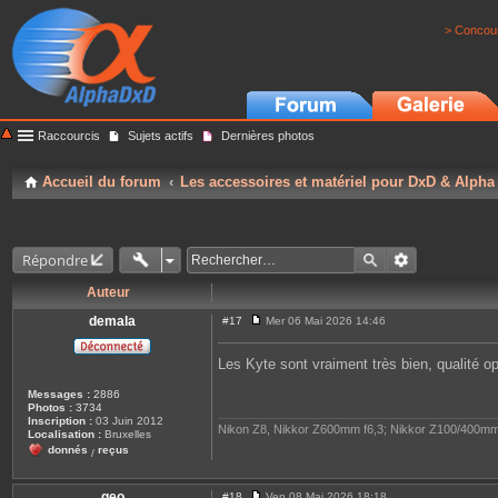
> Concour
Raccourcis
Sujets actifs
Dernières photos
Accueil du forum
Les accessoires et matériel pour DxD & Alpha
Répondre
Auteur
demala
#17
Mer 06 Mai 2026 14:46
M
e
s
Les Kyte sont vraiment très bien, qualité op
s
a
Messages :
2886
g
Photos :
3734
e
Inscription :
03 Juin 2012
Nikon Z8, Nikkor Z600mm f6,3; Nikkor Z100/400mm
Localisation :
Bruxelles
donnés
reçus
/
geo
#18
Ven 08 Mai 2026 18:18