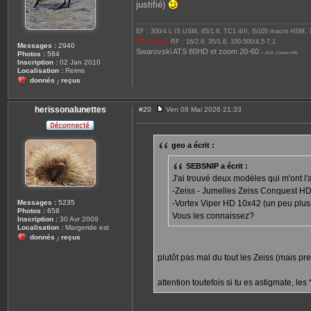
justifié)
EF : 300/4 L IS USM, 85/1.8, TC1.4III, Si105 macro HSM,
RP, R6mkii
RF : 16/2.8, 35/1.8, 100-500/4,5-7,1
Messages :
2940
Swarovski ATS 80HD et zoom 20-60
Photos :
584
+ DCA +Canon A95
Inscription :
02 Jan 2010
Localisation :
Reims
donnés
reçus
/
herissonalunettes
#20
Ven 08 Mai 2026 21:33
M
e
s
s
geo a écrit :
a
g
e
SEBSNIP a écrit :
J'ai trouvé deux modèles qui m'ont l
-Zeiss - Jumelles Zeiss Conquest H
Messages :
5235
-Vortex Viper HD 10x42 (un peu plus
Photos :
658
Vous les connaissez?
Inscription :
30 Avr 2009
Localisation :
Margeride est
donnés
reçus
/
plutôt pas mal du tout les Zeiss (mais pre
attention toutefois si tu es astigmate, le