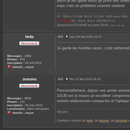
perso je les garde aussi (je porte des lunett
mais c'est un probleme souvent soulevé
EF : 300/4 L IS USM, 85/1.8, TC1.4III, Si105 macro HSM,
RP, R6mkii
RF : 16/2.8, 35/1.8, 100-500/4,5-7,1
Swarovski ATS 80HD et zoom 20-60
+ DCA +Canon A95
Hella
#25
Sam 09 Mai 2026 20:47
M
e
s
Je garde les lunettes aussi ,c'est nettemen
s
a
Messages :
1381
g
Photos :
370
e
Inscription :
26 Juil 2024
donnés
reçus
/
zemumu
#26
Dim 10 Mai 2026 08:16
M
e
s
Personnellement, depuis une année enviro
s
10x30 est je trouve un excellent compromis 
a
Messages :
3632
g
restent relativement compactes et l'optique
Photos :
131
e
Inscription :
29 Juin 2015
Localisation :
Alpes françaises
Vincent
donnés
reçus
/
Quelques visions de
poils
, de
plumes
, de
paysage
e