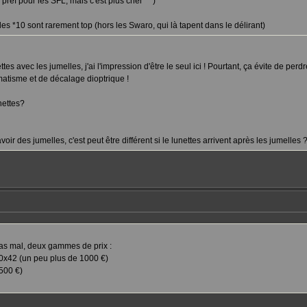
 pref pour les SFL, mais c'est plus cher ^^)
, les *10 sont rarement top (hors les Swaro, qui là tapent dans le délirant)
es avec les jumelles, j'ai l'impression d'être le seul ici ! Pourtant, ça évite de perd
gmatisme et de décalage dioptrique !
nettes?
oir des jumelles, c'est peut être différent si le lunettes arrivent après les jumelles ?
 pas mal, deux gammes de prix :
0x42 (un peu plus de 1000 €)
500 €)