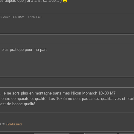
es depuis que j ai 3 ans, ca aide... )
 70-200/2.8 OS HSM, - YN568EXII
t plus pratique pour ma part
n, je ne sors plus en montagne sans mes Nikon Monarch 10x30 M7.
entre compacité et qualité. Les 10x25 ne sont pas assez qualitatives et l’œil
 est de bonne qualité.
t de
Boutissaint