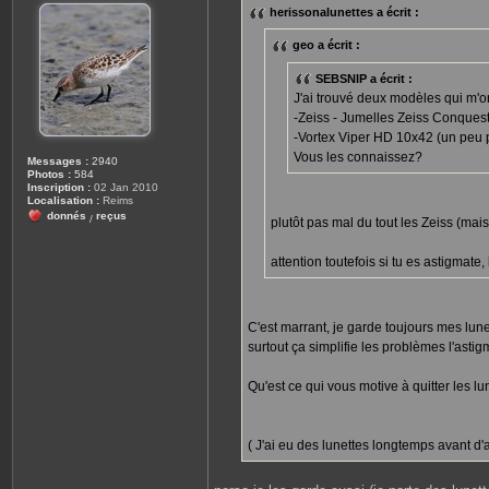
s
herissonalunettes a écrit :
a
g
e
geo a écrit :
SEBSNIP a écrit :
J'ai trouvé deux modèles qui m'on
-Zeiss - Jumelles Zeiss Conques
-Vortex Viper HD 10x42 (un peu 
Vous les connaissez?
Messages :
2940
Photos :
584
Inscription :
02 Jan 2010
Localisation :
Reims
donnés
reçus
/
plutôt pas mal du tout les Zeiss (mais
attention toutefois si tu es astigmate
C'est marrant, je garde toujours mes lunett
surtout ça simplifie les problèmes l'asti
Qu'est ce qui vous motive à quitter les lu
( J'ai eu des lunettes longtemps avant d'av