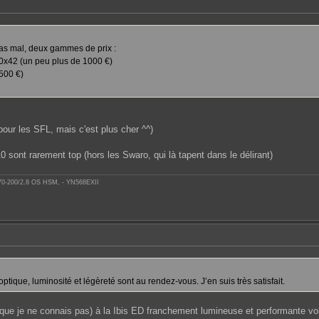
 pas mal, deux gammes de prix :
0x42 (un peu plus de 1000 €)
500 €)
pour les SFL, mais c'est plus cher ^^)
10 sont rarement top (hors les Swaro, qui là tapent dans le délirant)
 70-200/2.8 OS HSM, - YN568EXII
optique, luminosité et légèreté sont au rendez-vous. J’en suis très satisfait.
 (que je ne connais pas) à la Ibis ED franchement lumineuse et performante voire