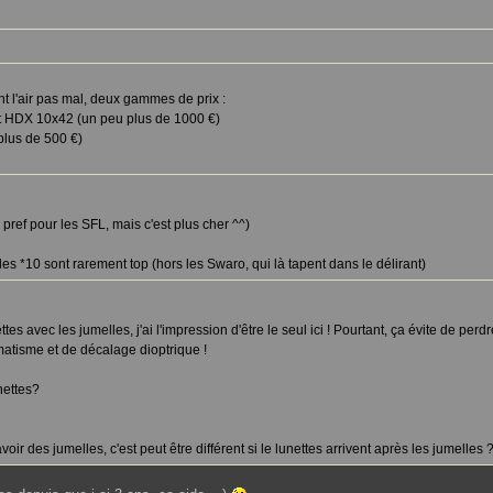
t l'air pas mal, deux gammes de prix :
t HDX 10x42 (un peu plus de 1000 €)
plus de 500 €)
 pref pour les SFL, mais c'est plus cher ^^)
, les *10 sont rarement top (hors les Swaro, qui là tapent dans le délirant)
es avec les jumelles, j'ai l'impression d'être le seul ici ! Pourtant, ça évite de perd
gmatisme et de décalage dioptrique !
nettes?
oir des jumelles, c'est peut être différent si le lunettes arrivent après les jumelles ?