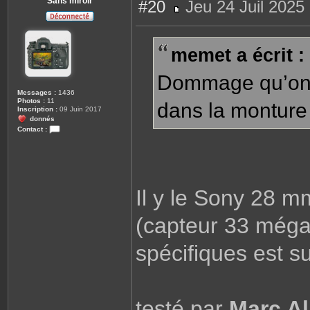
Sans miroir
#20
Jeu 24 Juil 2025
M
e
s
s
memet a écrit :
a
g
e
Dommage qu’on 
Messages :
1436
Photos :
11
dans la monture
Inscription :
09 Juin 2017
donnés
Contact :
C
o
n
t
a
c
t
Il y le Sony 28 m
e
r
S
(capteur 33 méga
a
n
s
spécifiques est s
m
i
r
o
i
r
testé par
Marc Al