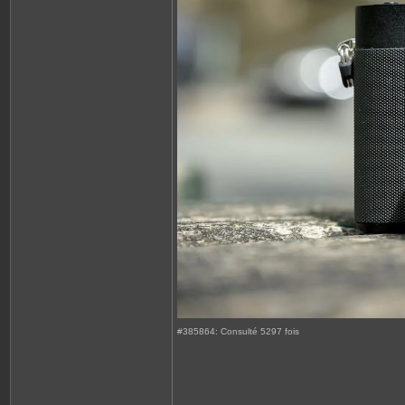
#385864: Consulté 5297 fois