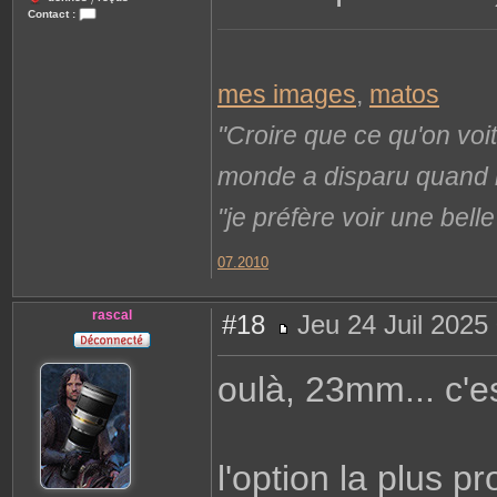
/
Contact :
C
o
n
t
a
mes images
,
matos
c
t
e
"Croire que ce qu'on voi
r
L
i
monde a disparu quand il 
o
n
e
"je préfère voir une bel
l
07.2010
rascal
#18
Jeu 24 Juil 2025
M
e
s
oulà, 23mm... c'e
s
a
g
e
l'option la plus p