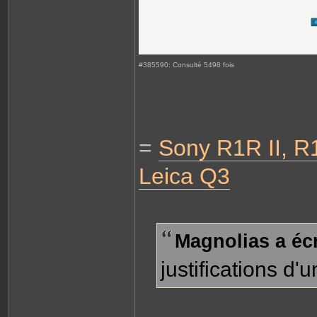
#385590: Consulté 5498 fois
=
Sony R1R II, R1
Leica Q3
Magnolias a écr
justifications d'un