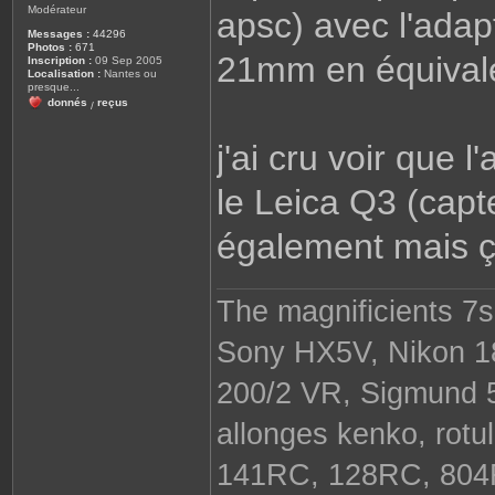
Modérateur
apsc) avec l'adap
Messages :
44296
Photos :
671
21mm en équivale
Inscription :
09 Sep 2005
Localisation :
Nantes ou
presque...
donnés
reçus
/
j'ai cru voir que 
le Leica Q3 (cap
également mais ça
The magnificients 7
Sony HX5V, Nikon 18
200/2 VR, Sigmund 
allonges kenko, rot
141RC, 128RC, 804R