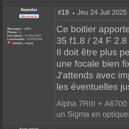
Magnolias
#19
Jeu 24 Juil 2025
M
e
s
Ce boitier apport
s
Messages :
4863
a
Photos :
1
g
Inscription :
01 Mai 2007
35 f1.8 / 24 F 2.8
e
Localisation :
SOISSONS
donnés
reçus
/
Il doit être plus p
une focale bien fi
J'attends avec im
les éventuelles just
Alpha 7RIII + A6700 
un Sigma en optique