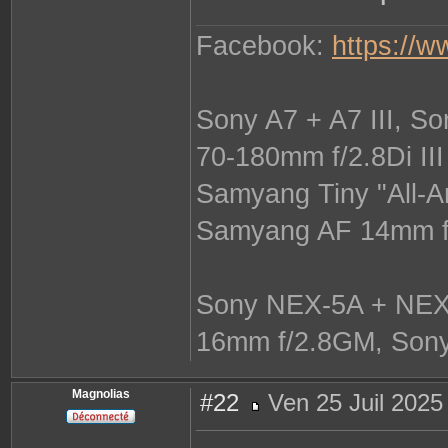
Facebook:
https://
Sony A7 + A7 III, S
70-180mm f/2.8Di II
Samyang Tiny "All-A
Samyang AF 14mm f/
Sony NEX-5A + NEX-
16mm f/2.8GM, Sony
Magnolias
#22
Ven 25 Juil 2025
M
e
s