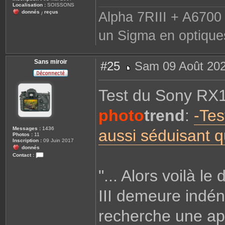
e
Localisation :
SOISSONS
donnés
reçus
Alpha 7RIII + A6700 
/
un Sigma en optique
Sans miroir
#25
Sam 09 Août 202
M
e
s
Test du Sony RX1
s
a
g
photo
e
trend
:
-Tes
Messages :
1436
aussi séduisant q
Photos :
11
Inscription :
09 Juin 2017
donnés
Contact :
C
o
"... Alors voilà 
n
t
a
III demeure indén
c
t
e
r
recherche une ap
S
a