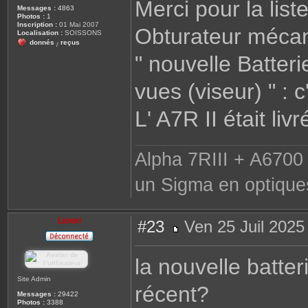
Merci pour la liste
s
Messages :
4863
a
Photos :
1
g
Inscription :
01 Mai 2007
Obturateur mécan
e
Localisation :
SOISSONS
donnés
reçus
/
" nouvelle Batte
vues (viseur) " : 
L' A7R II était li
Alpha 7RIII + A6700 
un Sigma en optique
Lionel
#23
Ven 25 Juil 2025
M
e
s
la nouvelle batter
s
a
g
Site Admin
récent?
e
Messages :
29422
Photos :
3388