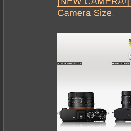
[NEW CAMERA!] - 
Camera Size!