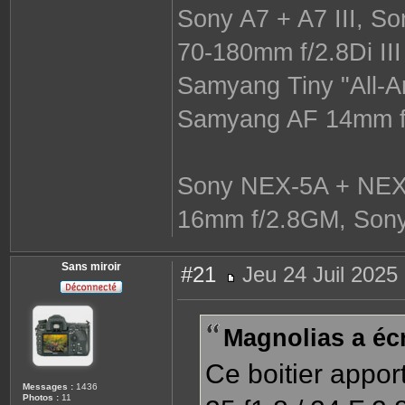
Sony A7 + A7 III, S
70-180mm f/2.8Di II
Samyang Tiny "All-A
Samyang AF 14mm f/
Sony NEX-5A + NEX-
16mm f/2.8GM, Sony
Sans miroir
#21
Jeu 24 Juil 2025
M
e
s
s
Magnolias a écr
a
g
e
Ce boitier appor
Messages :
1436
Photos :
11