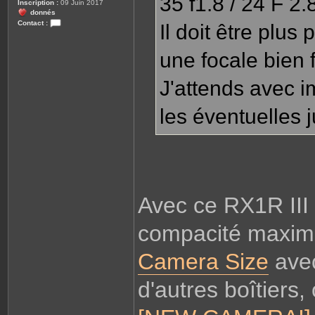
35 f1.8 / 24 F 2.
Inscription :
09 Juin 2017
donnés
Contact :
Il doit être plus 
C
o
n
une focale bien f
t
a
c
J'attends avec i
t
e
r
S
les éventuelles ju
a
n
s
m
i
r
o
i
r
Avec ce RX1R III
compacité maxima
Camera Size
avec
d'autres boîtiers, 