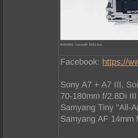
#390992: Consulté 3291 fois
Facebook:
https://
Sony A7 + A7 III, S
70-180mm f/2.8Di II
Samyang Tiny "All-A
Samyang AF 14mm f/