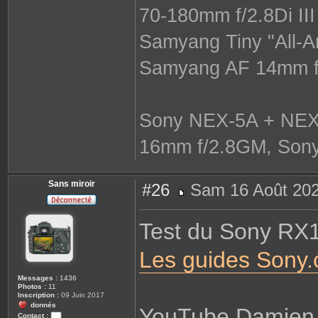
70-180mm f/2.8Di II
Samyang Tiny "All-A
Samyang AF 14mm f/
Sony NEX-5A + NEX-
16mm f/2.8GM, Sony
Sans miroir
#26
Sam 16 Août 202
M
e
s
Test du Sony RX1
s
a
g
Les guides Sony
e
Messages :
1436
Photos :
11
Inscription :
09 Juin 2017
donnés
YouTube Damie
Contact :