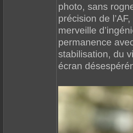
n
photo, sans rogner
s
m
i
précision de l’AF,
r
o
i
r
merveille d’ingén
permanence avec s
stabilisation, du 
écran désespéréme