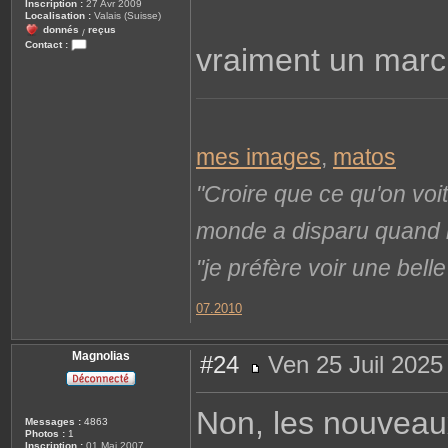
Inscription :
27 Avr 2009
Localisation :
Valais (Suisse)
donnés
reçus
/
Contact :
vraiment un march
C
o
n
t
a
c
t
e
mes images
,
matos
r
L
i
"Croire que ce qu'on voi
o
n
e
monde a disparu quand il 
l
"je préfère voir une bel
07.2010
Magnolias
#24
Ven 25 Juil 2025
M
e
s
Non, les nouveaux
s
Messages :
4863
a
Photos :
1
g
Inscription :
01 Mai 2007