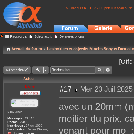
> Concours AOUT 26: Du petit ruisseau au fle
Raccourcis
Sujets actifs
Dernières photos
Accueil du forum
Les boitiers et objectifs Minolta/Sony et l'actuali
[Offc
Répondre
Auteur
Lionel
#17
Mer 23 Juil 2025
M
e
s
avec un 20mm (m
s
a
g
Site Admin
moitier du prix, ca
e
Messages :
29422
Photos :
3388
Inscription :
27 Avr 2009
venant pour moi :
Localisation :
Valais (Suisse)
donnés
reçus