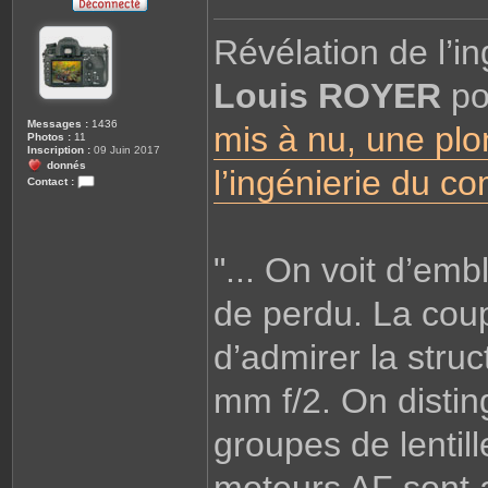
M
e
s
Révélation de l’i
s
a
g
Louis ROYER
e
p
Messages :
1436
mis à nu, une pl
Photos :
11
Inscription :
09 Juin 2017
donnés
l’ingénierie du c
Contact :
C
o
n
t
a
"... On voit d’emb
c
t
e
r
de perdu. La cou
S
a
n
d’admirer la stru
s
m
i
mm f/2. On distin
r
o
i
r
groupes de lentil