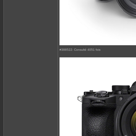
#388522: Consulté 4051 fois