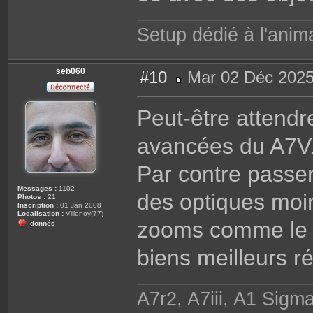
Setup dédié à l'anim
seb060
#10
Mar 02 Déc 2025
M
e
s
Peut-être attendr
s
a
g
avancées du A7V
e
Par contre passer
Messages :
1102
des optiques mo
Photos :
21
Inscription :
01 Jan 2008
Localisation :
Villenoy(77)
zooms comme le 
donnés
biens meilleurs r
A7r2, A7iii, A1 Sigm