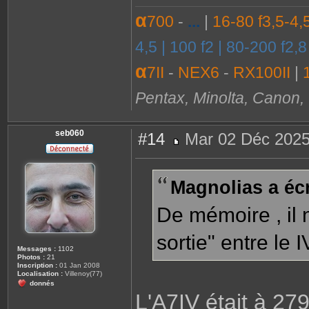
α
700
-
...
|
16-80 f3,5-4,
4,5 | 100 f2 | 80-200 f2,
α
7II
-
NEX6
-
RX100II
|
Pentax, Minolta, Canon, .
seb060
#14
Mar 02 Déc 2025
M
e
s
s
Magnolias a écr
a
g
e
De mémoire , il n'
sortie" entre le I
Messages :
1102
Photos :
21
Inscription :
01 Jan 2008
Localisation :
Villenoy(77)
donnés
L'A7IV était à 27