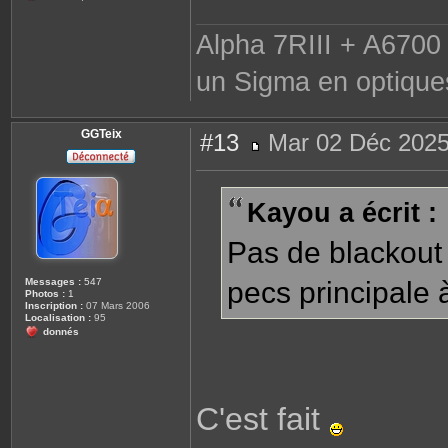
Alpha 7RIII + A6700 
un Sigma en optique
GGTeix
#13
Mar 02 Déc 2025
M
e
s
s
Kayou a écrit :
a
g
e
Pas de blackout 
Messages :
547
pecs principale 
Photos :
1
Inscription :
07 Mars 2006
Localisation :
95
donnés
C'est fait