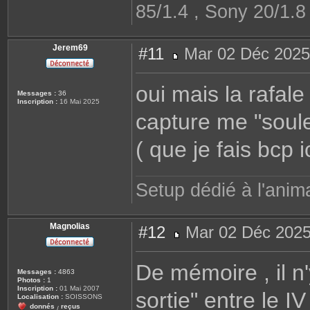
85/1.4 , Sony 20/1.
Jerem69
#11
Mar 02 Déc 2025
M
e
s
oui mais la rafal
s
Messages :
36
a
Inscription :
16 Mai 2025
g
capture me "soul
e
( que je fais bcp ic
Setup dédié à l'anim
Magnolias
#12
Mar 02 Déc 2025
M
e
s
De mémoire , il n'y
s
Messages :
4863
a
Photos :
1
g
Inscription :
01 Mai 2007
sortie" entre le IV 
e
Localisation :
SOISSONS
donnés
reçus
/