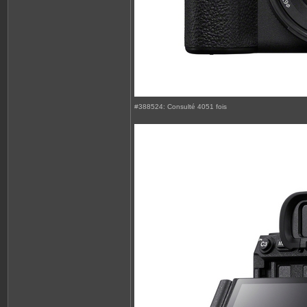
#388524: Consulté 4051 fois