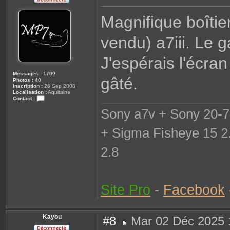
e
s
Magnifique boîtie
s
a
g
vendu) a7iii. Le g
e
J'espérais l'écran
Messages :
1709
gâté.
Photos :
40
Inscription :
26 Sep 2008
Localisation :
Aquitaine
Contact :
C
Sony a7v + Sony 20-7
o
n
t
+ Sigma Fisheye 15 2
a
c
t
2.8
e
r
M
P
7
Site Pro
-
Facebook
Kayou
#8
Mar 02 Déc 2025 
M