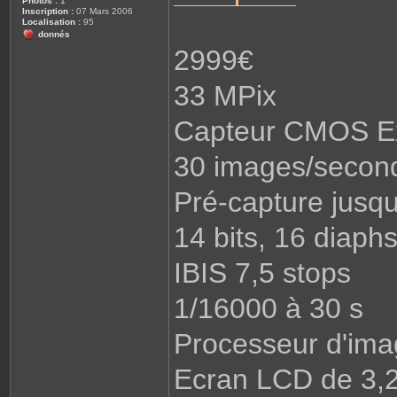
Photos :
1
Inscription :
07 Mars 2006
Localisation :
95
donnés
2999€
33 MPix
Capteur CMOS Ex
30 images/second
Pré-capture jusqu
14 bits, 16 diaph
IBIS 7,5 stops
1/16000 à 30 s
Processeur d'im
Ecran LCD de 3,2