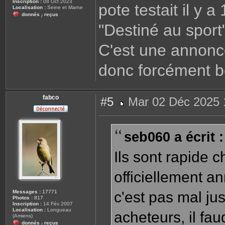
Inscription :
08 Oct 2023
pote testait il y 
e
Localisation :
Seine et Marne
donnés
reçus
/
"Destiné au sport"
C'est une annonce
donc forcément b
fabco
#5
Mar 02 Déc 2025 
M
e
s
s
seb060 a écrit :
a
g
e
Ils sont rapide c
officiellement a
Messages :
17771
c'est pas mal ju
Photos :
817
Inscription :
14 Fév 2007
Localisation :
Longueau
acheteurs, il fa
(Amiens)
donnés
reçus
/