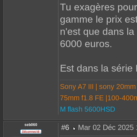
Tu exagères pour 
gamme le prix es
n'est que dans la
6000 euros.
Est dans la série
Sony A7 III | sony 20mm
75mm f1.8 FE |100-400m
M flash 5600HSD
seb060
#6
Mar 02 Déc 2025 
M
e