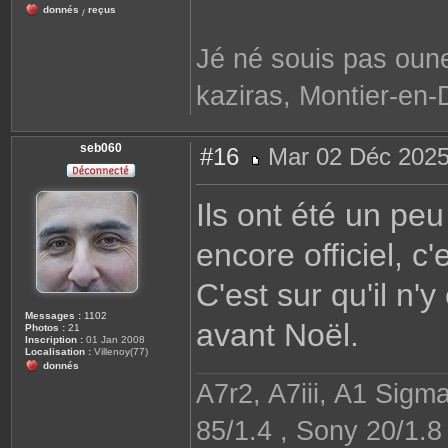
donnés
reçus
/
Jé né souis pas oune
kaziras, Montier-en-
seb060
#16
Mar 02 Déc 2025
M
e
s
Ils ont été un peu 
s
a
g
encore officiel, c
e
C'est sur qu'il n'
Messages :
1102
avant Noël.
Photos :
21
Inscription :
01 Jan 2008
Localisation :
Villenoy(77)
donnés
A7r2, A7iii, A1 Sigm
85/1.4 , Sony 20/1.