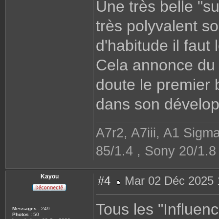
Une très belle "su
très polyvalent s
d'habitude il faut 
Cela annonce du t
doute le premier b
dans son dévelo
A7r2, A7iii, A1 Sigm
85/1.4 , Sony 20/1.
Kayou
#4
Mar 02 Déc 2025 
M
e
s
Tous les "Influen
s
Messages :
249
a
Photos :
50
g