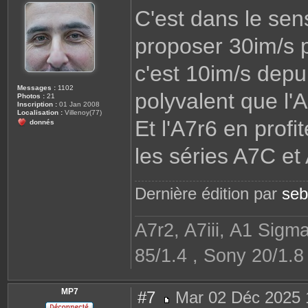
s
C'est dans le sen
s
a
g
proposer 30im/s p
e
c'est 10im/s depu
Messages :
1102
polyvalent que l'
Photos :
21
Inscription :
01 Jan 2008
Localisation :
Villenoy(77)
Et l'A7r6 en pro
donnés
les séries A7C e
Dernière édition par
se
A7r2, A7iii, A1 Sigm
85/1.4 , Sony 20/1.
MP7
#7
Mar 02 Déc 2025 
M