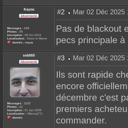
Kayou
#2
Mar 02 Déc 2025 
M
e
s
Pas de blackout e
s
Messages :
249
a
Photos :
50
g
Inscription :
08 Oct 2023
pecs principale à
e
Localisation :
Seine et Marne
donnés
reçus
/
seb060
#3
Mar 02 Déc 2025 
M
e
s
Ils sont rapide ch
s
a
g
encore officiellem
e
décembre c'est pa
Messages :
1102
premiers acheteurs
Photos :
21
Inscription :
01 Jan 2008
Localisation :
Villenoy(77)
commander.
donnés