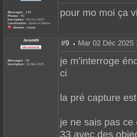
e
s
pour mo moi ça vi
s
Messages :
249
a
Photos :
50
g
Inscription :
08 Oct 2023
e
Localisation :
Seine et Marne
donnés
reçus
/
Jerem69
#9
Mar 02 Déc 2025 
M
e
s
je m'interroge é
s
Messages :
36
a
Inscription :
16 Mai 2025
g
ci
e
la pré capture e
je ne sais pas ce
33 avec des objec