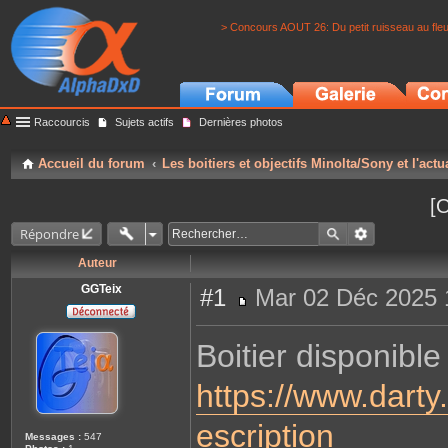
> Concours AOUT 26: Du petit ruisseau au fle
Raccourcis
Sujets actifs
Dernières photos
Accueil du forum
Les boitiers et objectifs Minolta/Sony et l'actu
[O
Répondre
Auteur
GGTeix
#1
Mar 02 Déc 2025 
M
e
s
Boitier disponib
s
a
g
https://www.darty
e
escription
Messages :
547