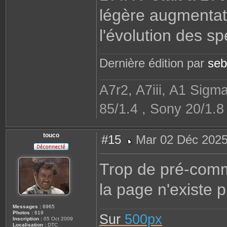
légère augmentati
l'évolution des sp
Dernière édition par
se
A7r2, A7iii, A1 Sigm
85/1.4 , Sony 20/1.
touco
#15
Mar 02 Déc 2025
M
e
s
Trop de pré-comm
s
a
g
la page n'existe p
e
Messages :
6965
Photos :
619
Sur
500px
Inscription :
05 Oct 2009
Localisation :
DTC