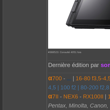
#388523: Consulté 4051 fois
Dernière édition par
so
α
700
-
...
|
16-80 f3,5-4,
4,5 | 100 f2 | 80-200 f2,
α
7II
-
NEX6
-
RX100II
|
Pentax, Minolta, Canon, .