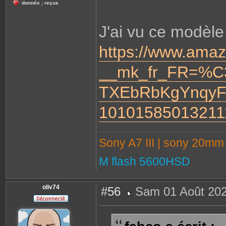
donnés
reçus
/
J'ai vu ce modèle
https://www.amaz
__mk_fr_FR=%C
TXEbRbKgYnqyF
10101585013211
Sony A7 III | sony 20m
M flash 5600HSD
oliv74
#56
Sam 01 Août 202
M
e
s
s
a