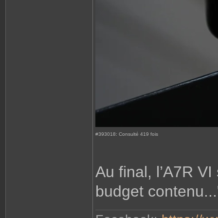
#393018: Consulté 419 fois
Au final, l’A7R V
budget contenu...