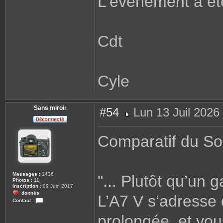
L'événement a ét
Cdt
Cyle
Sans miroir
#54
Lun 13 Juil 2026
M
e
s
Comparatif du So
s
a
g
e
Messages :
1436
"... Plutôt qu’un
Photos :
11
Inscription :
09 Juin 2017
donnés
L’A7 V s’adresse 
Contact :
C
o
prolongée, et vou
n