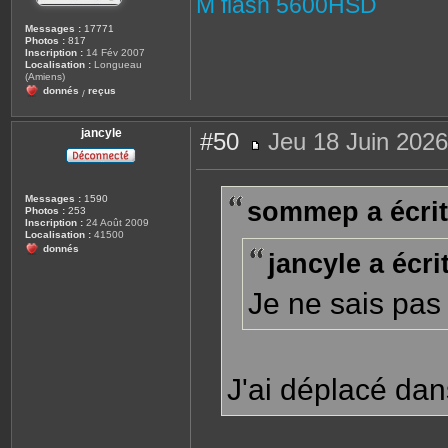
M flash 5600HSD
Messages :
17771
Photos :
817
Inscription :
14 Fév 2007
Localisation :
Longueau
(Amiens)
donnés
reçus
/
jancyle
#50
Jeu 18 Juin 2026
M
e
s
s
Messages :
1590
sommep a écrit
a
Photos :
253
g
Inscription :
24 Août 2009
e
Localisation :
41500
donnés
jancyle a écrit
Je ne sais pas 
J'ai déplacé dans