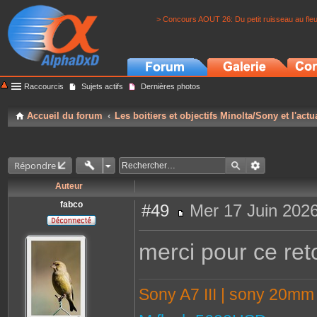
> Concours AOUT 26: Du petit ruisseau au fle
Raccourcis
Sujets actifs
Dernières photos
Accueil du forum
Les boitiers et objectifs Minolta/Sony et l'actu
Répondre
Auteur
fabco
#49
Mer 17 Juin 2026
M
e
s
merci pour ce ret
s
a
g
e
Sony A7 III | sony 20m