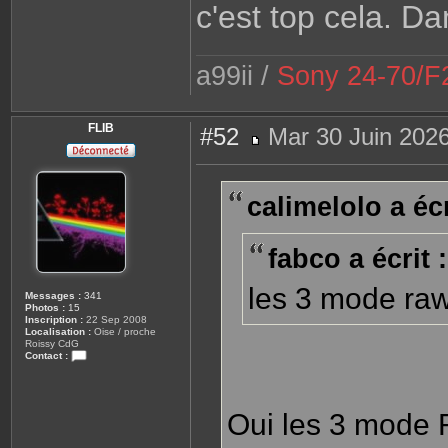
c'est top cela. 
a99ii /
Sony 24-70/F2
FLIB
#52
Mar 30 Juin 2026
M
e
s
s
calimelolo a écr
a
g
e
fabco a écrit :
les 3 mode raw 
Messages :
341
Photos :
15
Inscription :
22 Sep 2008
Localisation :
Oise / proche
Roissy CdG
Contact :
C
o
n
t
Oui les 3 mode 
a
c
t