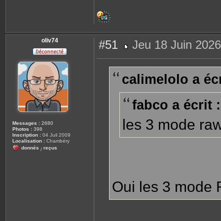
oliv74
#51
Jeu 18 Juin 2026
M
e
s
s
calimelolo a écr
a
g
e
fabco a écrit :
les 3 mode raw 
Messages :
2680
Photos :
398
Inscription :
04 Juil 2009
Localisation :
Chambéry
donnés
reçus
/
Oui les 3 mode 