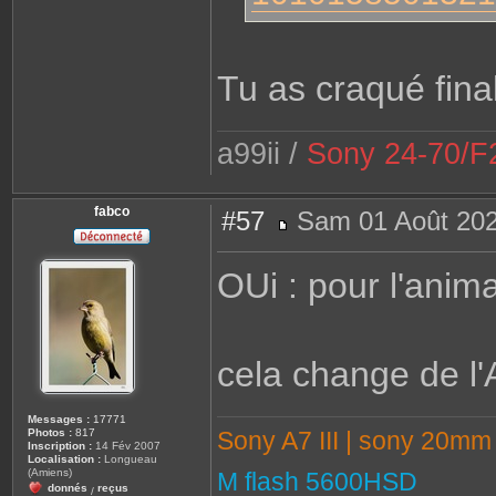
Tu as craqué fina
a99ii /
Sony 24-70/F2
fabco
#57
Sam 01 Août 202
M
e
s
OUi : pour l'anima
s
a
g
e
cela change de l'
Messages :
17771
Sony A7 III | sony 20m
Photos :
817
Inscription :
14 Fév 2007
Localisation :
Longueau
(Amiens)
M flash 5600HSD
donnés
reçus
/