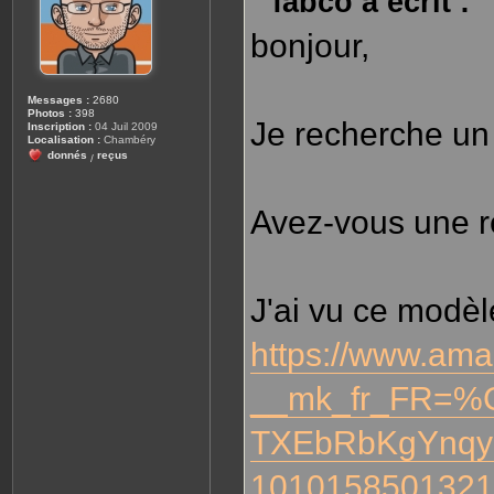
fabco a écrit :
g
e
bonjour,
Messages :
2680
Photos :
398
Je recherche un f
Inscription :
04 Juil 2009
Localisation :
Chambéry
donnés
reçus
/
Avez-vous une r
J'ai vu ce modèl
https://www.ama
__mk_fr_FR=%
TXEbRbKgYnqy
1010158501321