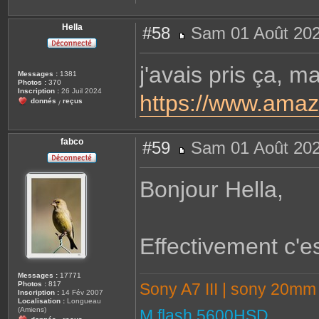
Hella
#58
Sam 01 Août 202
M
e
s
j'avais pris ça, m
s
Messages :
1381
a
Photos :
370
g
Inscription :
26 Juil 2024
https://www.amaz
e
donnés
reçus
/
fabco
#59
Sam 01 Août 202
M
e
s
Bonjour Hella,
s
a
g
e
Effectivement c'es
Messages :
17771
Sony A7 III | sony 20m
Photos :
817
Inscription :
14 Fév 2007
Localisation :
Longueau
(Amiens)
M flash 5600HSD