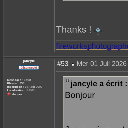
e
r
F
L
I
B
Thanks !
fireworksphotograph
jancyle
#53
Mer 01 Juil 2026
M
e
s
s
Messages :
1590
jancyle a écrit :
a
Photos :
253
g
Inscription :
24 Août 2009
e
Localisation :
41500
Bonjour
donnés