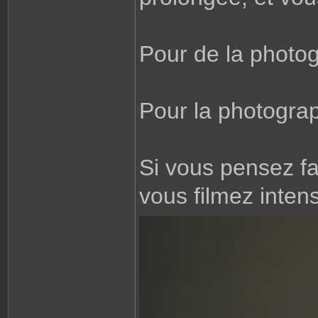
t
a
c
t
e
r
Pour de la photogr
S
a
n
s
m
i
Pour la photograph
r
o
i
r
Si vous pensez fa
vous filmez inten