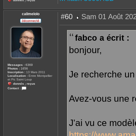
donnés
reçus
/
calimelolo
#60
Sam 01 Août 202
M
e
s
s
fabco a écrit :
a
g
e
bonjour,
Messages :
6369
Photos :
1656
Je recherche un f
Inscription :
13 Mars 2011
Localisation :
Entre Montpellier
et Pic Saint Loup
donnés
reçus
/
Contact :
C
Avez-vous une r
o
n
t
a
c
t
e
J'ai vu ce modèl
r
c
a
https://www.ama
l
i