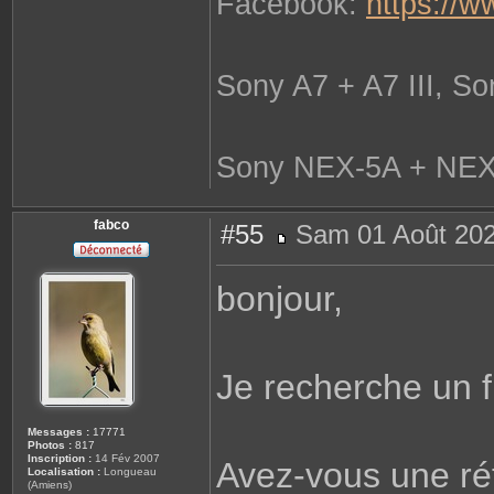
Facebook:
https://
Sony A7 + A7 III, S
Sony NEX-5A + NEX-
fabco
#55
Sam 01 Août 202
M
e
s
bonjour,
s
a
g
e
Je recherche un fi
Messages :
17771
Photos :
817
Inscription :
14 Fév 2007
Avez-vous une ré
Localisation :
Longueau
(Amiens)