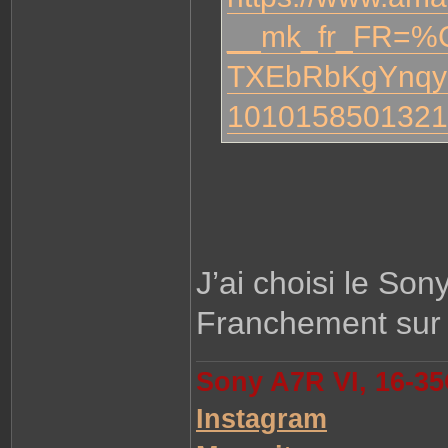
m
e
__mk_fr_FR=%
l
o
l
TXEbRbKgYnqy
o
1010158501321
J’ai choisi le Son
Franchement sur u
Sony A7R VI, 16-35
Instagram