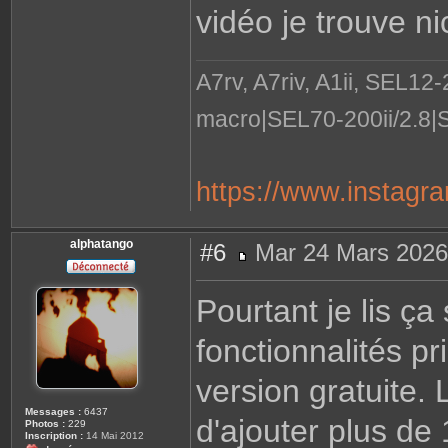
vidéo je trouve ni
A7rv, A7riv, A1ii, SEL12
macro|SEL70-200ii/2.8|
https://www.instagr
alphatango
#6
Mar 24 Mars 2026
M
e
s
Pourtant je lis ça
s
a
g
fonctionnalités pr
e
version gratuite
Messages :
6437
d'ajouter plus de 
Photos :
229
Inscription :
14 Mai 2012