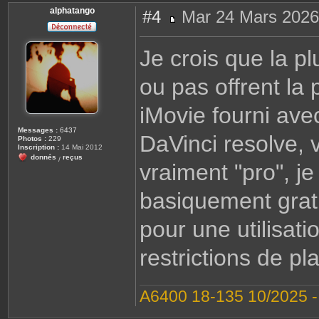
alphatango
#4
Mar 24 Mars 2026
M
e
s
Je crois que la pl
s
a
g
ou pas offrent la 
e
iMovie fourni ave
Messages :
6437
DaVinci resolve, v
Photos :
229
Inscription :
14 Mai 2012
donnés
reçus
/
vraiment "pro", j
basiquement grat
pour une utilisati
restrictions de pla
A6400 18-135 10/2025 