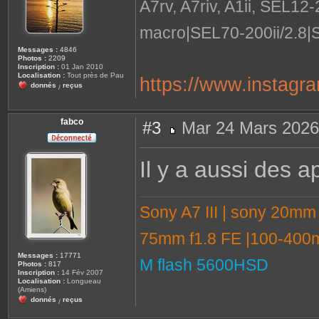
A7rv, A7riv, A1ii, SEL12
macro|SEL70-200ii/2.8|
Messages :
4846
Photos :
2209
Inscription :
01 Jan 2010
Localisation :
Tout près de Pau
https://www.instagr
donnés
reçus
/
fabco
#3
Mar 24 Mars 2026
M
e
s
Il y a aussi des ap
s
a
g
e
Sony A7 III | sony 20mm
75mm f1.8 FE |100-400m
Messages :
17771
M flash 5600HSD
Photos :
817
Inscription :
14 Fév 2007
Localisation :
Longueau
(Amiens)
donnés
reçus
/