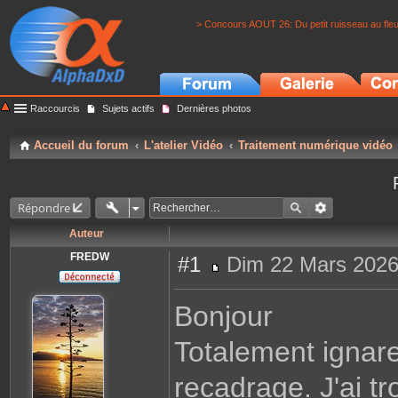
> Concours AOUT 26: Du petit ruisseau au fle
Raccourcis
Sujets actifs
Dernières photos
Accueil du forum
L'atelier Vidéo
Traitement numérique vidéo
Répondre
Auteur
FREDW
#1
Dim 22 Mars 2026
M
e
s
Bonjour
s
a
g
Totalement ignare
e
recadrage. J'ai tr