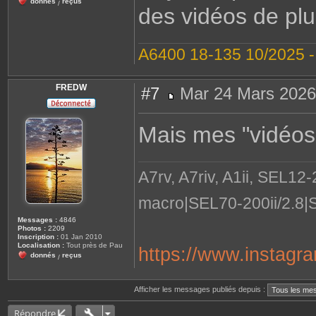
donnés
reçus
/
des vidéos de plu
A6400 18-135 10/2025 
FREDW
#7
Mar 24 Mars 2026
M
e
s
Mais mes "vidéos
s
a
g
e
A7rv, A7riv, A1ii, SEL12
macro|SEL70-200ii/2.8|
Messages :
4846
Photos :
2209
Inscription :
01 Jan 2010
Localisation :
Tout près de Pau
https://www.instagr
donnés
reçus
/
Afficher les messages publiés depuis :
Répondre