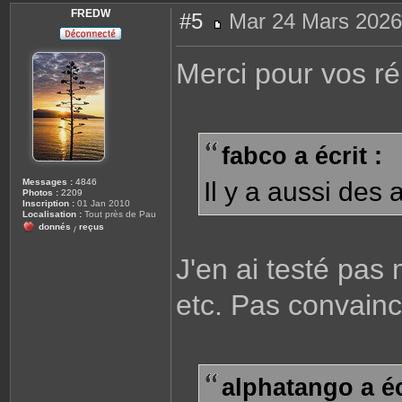
FREDW
#5
Mar 24 Mars 2026
M
e
s
Merci pour vos 
s
a
g
e
fabco a écrit :
Messages :
4846
Il y a aussi des 
Photos :
2209
Inscription :
01 Jan 2010
Localisation :
Tout près de Pau
donnés
reçus
/
J'en ai testé pas 
etc. Pas convainc
alphatango a éc