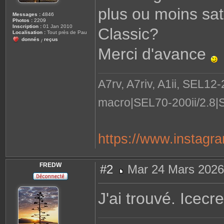
plus ou moins sat
Messages :
4846
Photos :
2209
Inscription :
01 Jan 2010
Classic?
Localisation :
Tout près de Pau
donnés
reçus
/
Merci d'avance
A7rv, A7riv, A1ii, SEL12
macro|SEL70-200ii/2.8|
https://www.instagr
FREDW
#2
Mar 24 Mars 2026
M
e
s
J'ai trouvé. Icecr
s
a
g
e