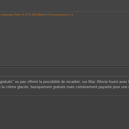
 | samyang 75mm f1.8 FE |100-400mm FE |convertisseur 1.4
 "gratuits" ou pas offrent la possibilité de recadrer; sur Mac iMovie fourni av
e la crème glacée, basiquement gratuite mais certainement payante pour une uti