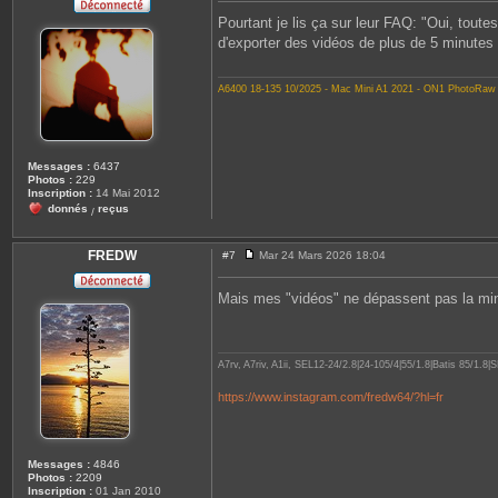
e
s
Pourtant je lis ça sur leur FAQ: "Oui, toute
s
d'exporter des vidéos de plus de 5 minutes 
a
g
e
A6400 18-135 10/2025 - Mac Mini A1 2021 - ON1 PhotoRaw
Messages :
6437
Photos :
229
Inscription :
14 Mai 2012
donnés
reçus
/
FREDW
#7
Mar 24 Mars 2026 18:04
M
e
s
Mais mes "vidéos" ne dépassent pas la mi
s
a
g
e
A7rv, A7riv, A1ii, SEL12-24/2.8|24-105/4|55/1.8|Batis 85/1
https://www.instagram.com/fredw64/?hl=fr
Messages :
4846
Photos :
2209
Inscription :
01 Jan 2010