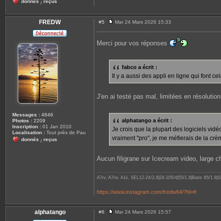
donnés
reçus
/
FREDW
#5
Mar 24 Mars 2026 15:33
M
e
s
Merci pour vos réponses
s
a
g
e
fabco a écrit :
Il y a aussi des appli en ligne qui font cel
J'en ai testé pas mal, limitées en résolutio
Messages :
4846
alphatango a écrit :
Photos :
2209
Inscription :
01 Jan 2010
Je crois que la plupart des logiciels vidé
Localisation :
Tout près de Pau
vraiment "pro", je me méfierais de la crè
donnés
reçus
/
Aucun filigrane sur Icecream video, large cho
A7rv, A7riv, A1ii, SEL12-24/2.8|24-105/4|55/1.8|Batis 85/1
https://www.instagram.com/fredw64/?hl=fr
alphatango
#6
Mar 24 Mars 2026 15:57
M