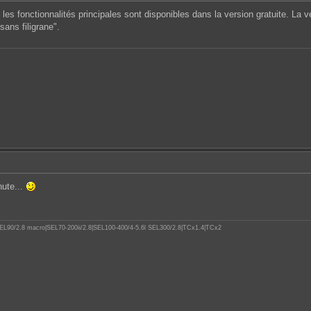
s les fonctionnalités principales sont disponibles dans la version gratuite. La
sans filigrane".
nute...
.8|SEL90/2.8 macro|SEL70-200ii/2.8|SEL100-400/4-5.6l SEL300/2.8|TCx1.4|TCx2