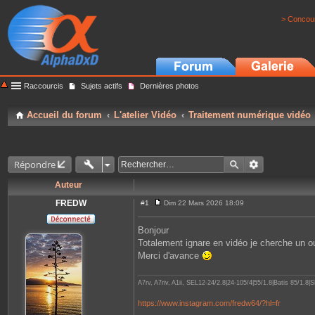
> Concour
Raccourcis
Sujets actifs
Dernières photos
Accueil du forum
L'atelier Vidéo
Traitement numérique vidéo
Répondre
Auteur
FREDW
#1
Dim 22 Mars 2026 18:09
M
e
s
Bonjour
s
Totalement ignare en vidéo je cherche un out
a
g
Merci d'avance
e
A7rv, A7riv, A1ii, SEL12-24/2.8|24-105/4|55/1.8|Batis 85/1
https://www.instagram.com/fredw64/?hl=fr