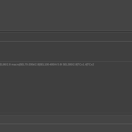
.8|SEL90/2.8 macro|SEL70-200ii/2.8|SEL100-400/4-5.6l SEL300/2.8|TCx1.4|TCx2