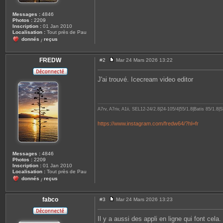
Messages :
4846
Photos :
2209
Inscription :
01 Jan 2010
Localisation :
Tout près de Pau
donnés
reçus
/
FREDW
#2
Mar 24 Mars 2026 13:22
M
e
s
J'ai trouvé. Icecream video editor
s
a
g
e
A7rv, A7riv, A1ii, SEL12-24/2.8|24-105/4|55/1.8|Batis 85/1
https://www.instagram.com/fredw64/?hl=fr
Messages :
4846
Photos :
2209
Inscription :
01 Jan 2010
Localisation :
Tout près de Pau
donnés
reçus
/
fabco
#3
Mar 24 Mars 2026 13:23
M
e
s
Il y a aussi des appli en ligne qui font cela.
s