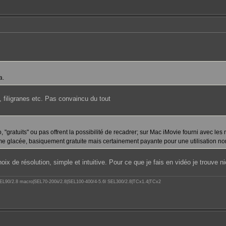
a.
n, filigranes etc. Pas convaincu du tout
o, "gratuits" ou pas offrent la possibilité de recadrer; sur Mac iMovie fourni avec l
me glacée, basiquement gratuite mais certainement payante pour une utilisation norma
ix de résolution, simple et intuitive. Pour ce que je fais en vidéo je trouve ni
.8|SEL90/2.8 macro|SEL70-200ii/2.8|SEL100-400/4-5.6l SEL300/2.8|TCx1.4|TCx2