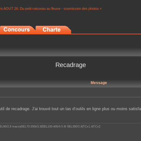
s AOUT 26: Du petit ruisseau au fleuve - soumission des photos <
Recadrage
Message
il de recadrage. J'ai trouvé tout un tas d’outils en ligne plus ou moins satis
.8|SEL90/2.8 macro|SEL70-200ii/2.8|SEL100-400/4-5.6l SEL300/2.8|TCx1.4|TCx2