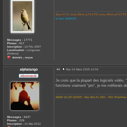
a
g
e
Sony A7 III | sony 20mm g F1.8 FE | sony 40mm g F2.5 FE
M flash 5600HSD
Messages :
17771
Photos :
817
Inscription :
14 Fév 2007
Localisation :
Longueau
(Amiens)
donnés
reçus
/
alphatango
#4
Mar 24 Mars 2026 14:54
M
e
s
Je crois que la plupart des logiciels vidéo,
s
fonctions vraiment "pro", je me méfierais d
a
g
e
A6400 18-135 10/2025 - Mac Mini A1 2021 - ON1 PhotoRaw
Messages :
6437
Photos :
229
Inscription :
14 Mai 2012