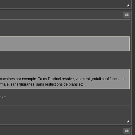
Citer
es machines par exemple. Tu as DaVinci resolve, vraiment gratuit sauf fonctions
le, sans filigranes, sans restrictions de plans etc...
ckel
Citer