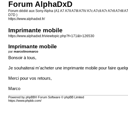
Forum AlphaDxD
Forum dédié aux Sony Alpha (A1 A7 A7II A7III A7IV A7c A7cII A7r A7rII A7rII
D7D )
https://www.alphadxd.fr/
Imprimante mobile
https://www.alphadxd.fr/viewtopic.php?f=171&t=126530
Imprimante mobile
par
marcolinomarco
Bonsoir à tous,
Je souhaiterai m'acheter une imprimante mobile pour faire que
Merci pour vos retours,
Marco
Powered by phpBB® Forum Software © phpBB Limited
https://www.phpbb.com/