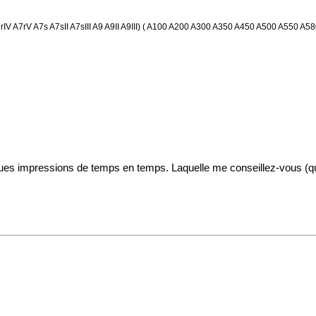
I A7rIV A7rV A7s A7sII A7sIII A9 A9II A9III) ( A100 A200 A300 A350 A450 A500 A55
lques impressions de temps en temps. Laquelle me conseillez-vous (