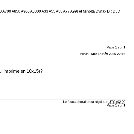
0 A580 A700 A850 A900 A3000 A33 A55 A58 A77 A99) et Minolta Dynax D ( D5D
Page
1
sur
1
Publié :
Mer 18 Fév 2026 22:16
qui imprime en 10x15)?
Le fuseau horaire est réglé sur
UTC+02:00
Page
1
sur
1