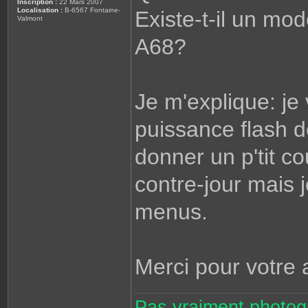
Inscription :
22 Mars 2007
Localisation :
B-6567 Fontaine-
Existe-t-il un mod
Valmont
A68?
Je m'explique: je
puissance flash de
donner un p'tit 
contre-jour mais 
menus.
Merci pour votre 
Pas vraiment photogr