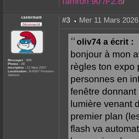
Tamron 90 /F2.8
/
castermant
#3
Mer 11 Mars 2026
M
e
s
s
oliv74 a écrit :
a
g
e
bonjour à mon av
Messages :
306
règles ton expo 
Photos :
28
Inscription :
22 Mars 2007
Localisation :
B-6567 Fontaine-
Valmont
personnes en int
fenêtre donnant s
lumière venant 
premier plan (le
flash va automa