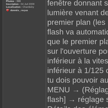
fenêtre donnant su
Photos :
398
Inscription :
04 Juil 2009
Localisation :
Chambéry
lumière venant d
donnés
reçus
/
premier plan (les
flash va automat
que le premier pl
sur l'ouverture po
inférieur à la vit
inférieur à 1/125
tu dois pouvoir au
MENU → (Réglag
flash] → réglage 