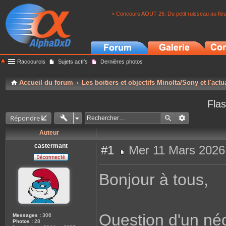
> Concours AOUT 26: Du petit ruisseau au fle
Raccourcis
Sujets actifs
Dernières photos
Accueil du forum
Les boitiers et objectifs Minolta/Sony et l'actu
Fla
Répondre
Auteur
castermant
#1
Mer 11 Mars 2026
M
e
s
Bonjour à tous,
s
a
g
e
Question d'un né
Messages :
306
Photos :
28