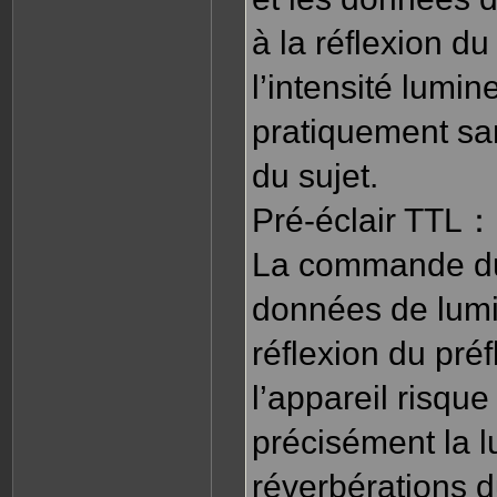
à la réflexion d
l’intensité lumi
pratiquement san
du sujet.
Pré-éclair TTL：
La commande du f
données de lumi
réflexion du préf
l’appareil risqu
précisément la l
réverbérations d