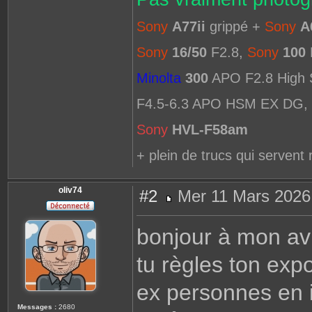
Sony
A77ii
grippé +
Sony
A
Sony
16/50
F2.8,
Sony
100
Minolta
300
APO F2.8 High
F4.5-6.3 APO HSM EX DG,
Sony
HVL-F58am
+ plein de trucs qui servent 
oliv74
#2
Mer 11 Mars 2026
M
e
s
bonjour à mon avi
s
a
g
tu règles ton expo
e
ex personnes en i
Messages :
2680