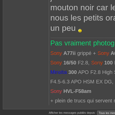
mouton noir car le
nous les petits o
un peu
Pas vraiment photogr
Sony
A77ii
grippé +
Sony
A
Sony
16/50
F2.8,
Sony
100
Minolta
300
APO F2.8 High
F4.5-6.3 APO HSM EX DG,
Sony
HVL-F58am
+ plein de trucs qui servent 
Afficher les messages publiés depuis :