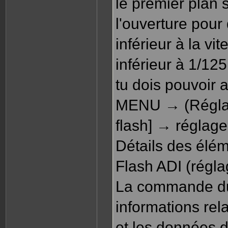
le premier plan 
l'ouverture pour 
inférieur à la vi
inférieur à 1/12
tu dois pouvoir a
MENU → (Réglag
flash] → réglage
Détails des élé
Flash ADI (régla
La commande du f
informations rela
et les données d