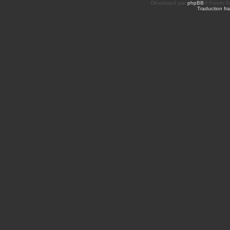
Développé par
phpBB
® Forum So
Traduction fra