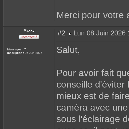
Merci pour votre 
Maxky
#2
Lun 08 Juin 2026 
M
e
s
Salut,
s
Messages :
7
a
Inscription :
05 Juin 2026
g
e
Pour avoir fait qu
conseille d'éviter
mieux est de fai
caméra avec une 
sous l'éclairage 