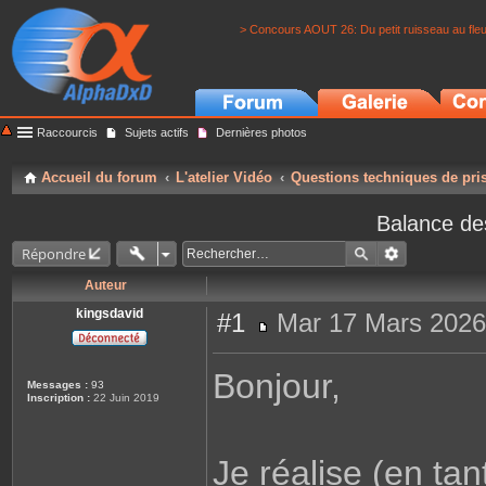
> Concours AOUT 26: Du petit ruisseau au fle
Raccourcis
Sujets actifs
Dernières photos
Accueil du forum
L'atelier Vidéo
Questions techniques de pri
Balance de
Répondre
Auteur
kingsdavid
#1
Mar 17 Mars 2026
M
e
s
Bonjour,
s
Messages :
93
a
Inscription :
22 Juin 2019
g
e
Je réalise (en ta