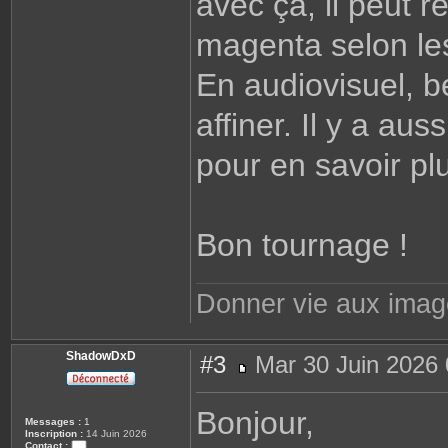
avec ça, il peut 
magenta selon les
En audiovisuel, b
affiner. Il y a au
pour en savoir pl
Bon tournage !
Donner vie aux ima
ShadowDxD
#3
Mar 30 Juin 2026 
M
e
s
Bonjour,
s
Messages :
1
a
Inscription :
14 Juin 2026
g
Contact :