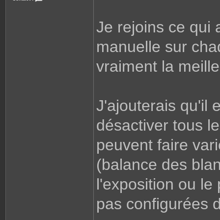
e
C
o
n
Je rejoins ce qui 
t
a
c
t
manuelle sur cha
e
r
S
vraiment la meille
h
a
d
o
w
D
x
J'ajouterais qu'il
D
désactiver tous l
peuvent faire var
(balance des blan
l'exposition ou le
pas configurées d