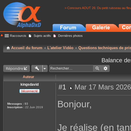
> Concours AOUT 26: Du petit ruisseau au fle
Raccourcis
Sujets actifs
Dernières photos
Accueil du forum
L'atelier Vidéo
Questions techniques de pri
Balance de
Répondre
Auteur
kingsdavid
#1
Mar 17 Mars 2026
M
e
s
Bonjour,
s
Messages :
93
a
Inscription :
22 Juin 2019
g
e
Je réalise (en ta