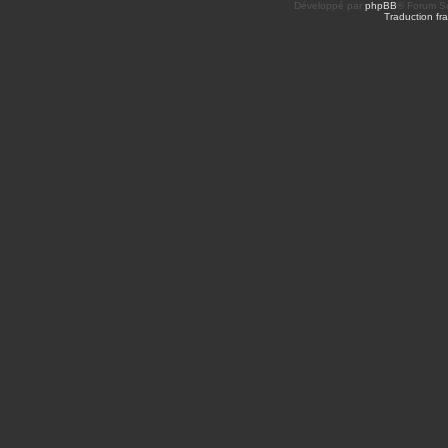
Développé par
phpBB
® Forum So
Traduction fra