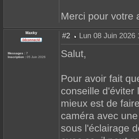
Merci pour votre 
Maxky
#2
Lun 08 Juin 2026 
M
e
s
Salut,
s
Messages :
7
a
Inscription :
05 Juin 2026
g
e
Pour avoir fait qu
conseille d'éviter
mieux est de fai
caméra avec une 
sous l'éclairage 