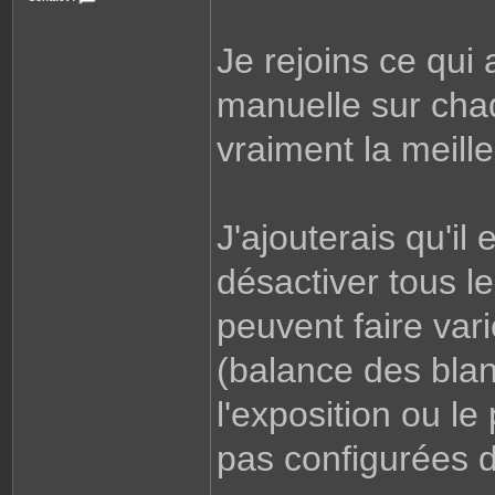
e
C
o
n
Je rejoins ce qui 
t
a
c
t
manuelle sur cha
e
r
S
vraiment la meille
h
a
d
o
w
D
x
J'ajouterais qu'il
D
désactiver tous l
peuvent faire var
(balance des blan
l'exposition ou le
pas configurées d