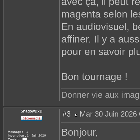
avec ça, il peut 
magenta selon les
En audiovisuel, b
affiner. Il y a au
pour en savoir pl
Bon tournage !
Donner vie aux ima
ShadowDxD
#3
Mar 30 Juin 2026 
M
e
s
Bonjour,
s
Messages :
1
a
Inscription :
14 Juin 2026
g
Contact :