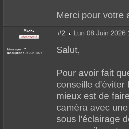
Merci pour votre 
Maxky
#2
Lun 08 Juin 2026 
M
e
s
Salut,
s
Messages :
7
a
Inscription :
05 Juin 2026
g
e
Pour avoir fait qu
conseille d'éviter
mieux est de fai
caméra avec une 
sous l'éclairage 