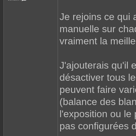
e
C
o
n
Je rejoins ce qui 
t
a
c
t
manuelle sur cha
e
r
S
vraiment la meille
h
a
d
o
w
D
x
J'ajouterais qu'il
D
désactiver tous l
peuvent faire var
(balance des blan
l'exposition ou le
pas configurées d