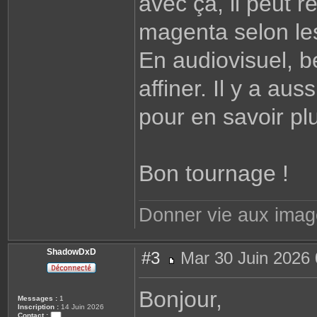
avec ça, il peut 
magenta selon les
En audiovisuel, b
affiner. Il y a au
pour en savoir pl
Bon tournage !
Donner vie aux ima
ShadowDxD
#3
Mar 30 Juin 2026 
M
e
s
Bonjour,
s
Messages :
1
a
Inscription :
14 Juin 2026
g
Contact :