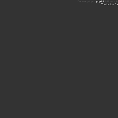
Développé par
phpBB
® Forum So
Traduction fra