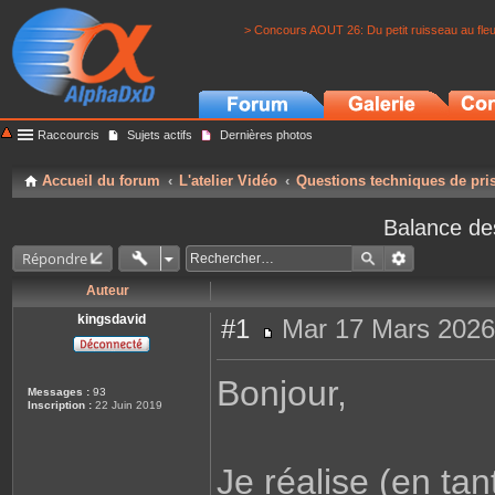
> Concours AOUT 26: Du petit ruisseau au fle
Raccourcis
Sujets actifs
Dernières photos
Accueil du forum
L'atelier Vidéo
Questions techniques de pri
Balance de
Répondre
Auteur
kingsdavid
#1
Mar 17 Mars 2026
M
e
s
Bonjour,
s
Messages :
93
a
Inscription :
22 Juin 2019
g
e
Je réalise (en ta