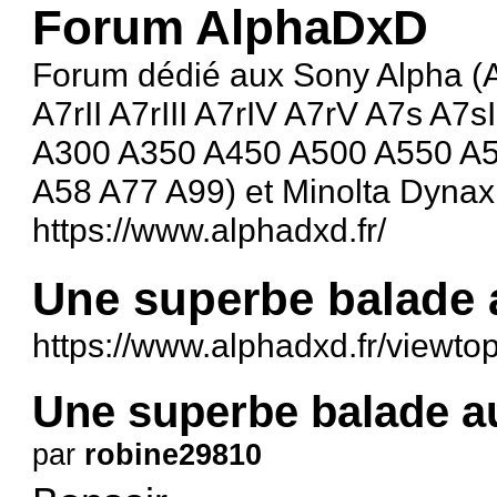
Forum AlphaDxD
Forum dédié aux Sony Alpha (A1
A7rII A7rIII A7rIV A7rV A7s A7sI
A300 A350 A450 A500 A550 A
A58 A77 A99) et Minolta Dyna
https://www.alphadxd.fr/
Une superbe balade 
https://www.alphadxd.fr/viewt
Une superbe balade a
par
robine29810