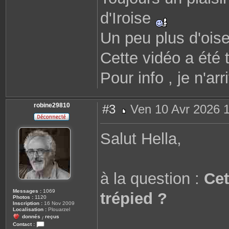
d'Iroise
Un peu plus d'ois
Cette vidéo a été t
Pour info , je n'a
robine29810
#3
Ven 10 Avr 2026 
M
e
s
Salut Hella,
s
a
g
e
à la question :
Cet
Messages :
1069
trépied ?
Photos :
1120
Inscription :
16 Nov 2009
Localisation :
Plouarzel
donnés
reçus
/
Contact :