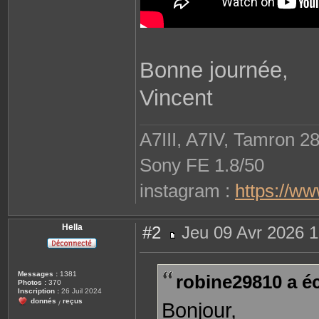
Bonne journée,
Vincent
A7III, A7IV, Tamron 2
Sony FE 1.8/50
instagram :
https://w
Hella
#2
Jeu 09 Avr 2026 1
M
e
s
s
Messages :
1381
robine29810 a écr
a
Photos :
370
g
Inscription :
26 Juil 2024
e
donnés
reçus
Bonjour,
/