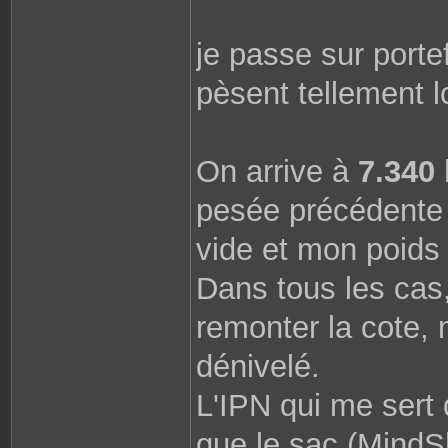
o
b
i
n
je passe sur portef
e
2
9
pèsent tellement l
8
1
0
On arrive à
7.340
pesée précédente 
vide et mon poids 
Dans tous les cas,
remonter la cote, 
dénivelé.
L'IPN qui me sert 
que le sac (MindShi