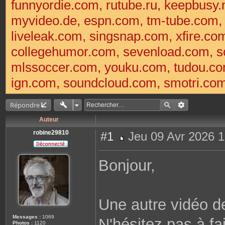
funnyordie.com, rutube.ru, keepbusy.
myvideo.de, espn.com, tm-tube.com
liveleak.com, singsnap.com, xfire.
collegehumor.com, sevenload.com, so
mlssoccer.com, youku.com, tudou.com
ign.com, soundcloud.com, smotri.com,
Répondre
Auteur
robine29810
#1
Jeu 09 Avr 2026 1
M
e
s
Bonjour,
s
a
g
e
Une autre vidéo d
Messages :
1069
N'hésitez pas à fa
Photos :
1120