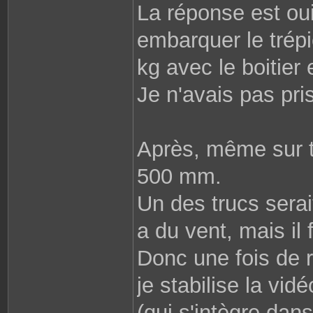
C
La réponse est oui
o
n
t
embarquer le trépi
a
c
t
kg avec le boitier 
e
r
r
o
Je n'avais pas pris
b
i
n
e
2
9
Après, même sur t
8
1
0
500 mm.
Un des trucs serait
a du vent, mais il 
Donc une fois de r
je stabilise la vid
(qui s'intègre dan