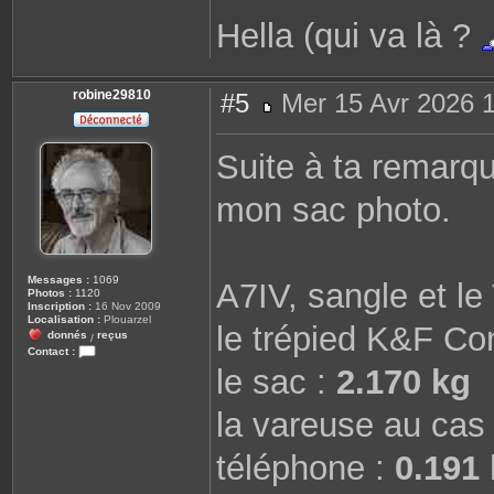
Hella (qui va là ?
robine29810
#5
Mer 15 Avr 2026 
M
e
s
Suite à ta remarque
s
a
g
mon sac photo.
e
Messages :
1069
A7IV, sangle et l
Photos :
1120
Inscription :
16 Nov 2009
Localisation :
Plouarzel
le trépied K&F Co
donnés
reçus
/
Contact :
C
le sac :
2.170 kg
o
n
t
la vareuse au cas 
a
c
t
téléphone :
0.191
e
r
r