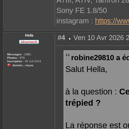
Sony FE 1.8/50
instagram :
https://w
Hella
#4
Ven 10 Avr 2026 
M
e
s
s
Messages :
1381
robine29810 a écr
a
Photos :
370
g
Inscription :
26 Juil 2024
e
donnés
reçus
Salut Hella,
/
à la question :
Ce
trépied ?
La réponse est ou