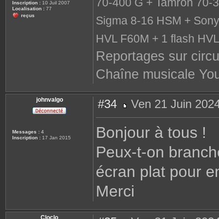
70-400 G + Tamron 70-3
Inscription :
10 Juil 2007
Localisation :
77
reçus
Sigma 8-16 HSM + Sony 
HVL F60M + 1 flash HV
Reportages sur circu
Chaîne musicale Yo
johnvalgo
#34
Ven 21 Juin 2024
M
e
s
Bonjour à tous !
s
Messages :
4
a
Inscription :
17 Jan 2015
g
Peux-t-on branch
e
écran plat pour e
Merci
Cloclo