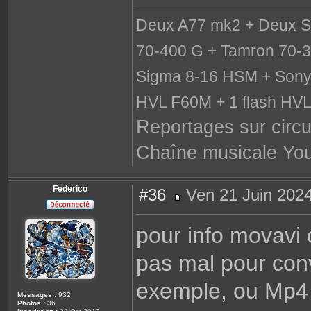
Deux A77 mk2 + Deux S
70-400 G + Tamron 70-3
Sigma 8-16 HSM + Sony 
HVL F60M + 1 flash HV
Reportages sur circu
Chaîne musicale Yo
Federico
#36
Ven 21 Juin 2024
M
e
s
pour info movavi c
s
a
g
pas mal pour con
e
exemple, ou Mp4
Messages :
932
Photos :
36