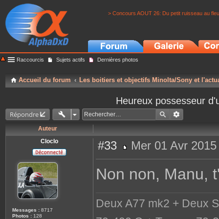
> Concours AOUT 26: Du petit ruisseau au fle
Raccourcis
Sujets actifs
Dernières photos
Accueil du forum
Les boitiers et objectifs Minolta/Sony et l'actu
Heureux possesseur d'u
Répondre
Auteur
Cloclo
#33
Mer 01 Avr 2015
M
e
s
Non non, Manu, t'
s
a
g
e
Deux A77 mk2 + Deux S
Messages :
8717
Photos :
128