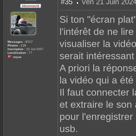
#35
Ven 21 Juin 2024
M
e
s
Si ton "écran plat
s
a
g
l'intérêt de ne lir
e
visualiser la vidé
Messages :
8717
Photos :
128
Inscription :
10 Juil 2007
serait intéressant
Localisation :
77
reçus
A priori la répon
la vidéo qui a été
Il faut connecter
et extraire le son
pour l'enregistre
usb.