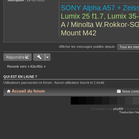
Inscription :
28 Oct 2012
SONY Alpha A57 + Zeiss
Lumix 25 f1.7, Lumix 35
A / Minolta W.Rokkor-SG
Mount M42
Afficher les messages publiés depuis :
Répondre
Revenir vers « A3x/A5x »
QUI EST EN LIGNE ?
Utilisateurs parcourant ce forum : Aucun utilisateur inscrit et 1 invité
Accueil du forum
Nous conta
Développé par
phpBB
® Forum So
Traduction fra