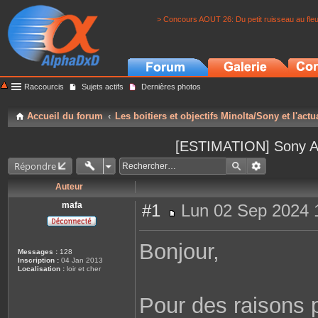
> Concours AOUT 26: Du petit ruisseau au fle
Raccourcis
Sujets actifs
Dernières photos
Accueil du forum
Les boitiers et objectifs Minolta/Sony et l'actu
[ESTIMATION] Sony A60
Répondre
Auteur
mafa
#1
Lun 02 Sep 2024 
M
e
s
Bonjour,
s
Messages :
128
a
Inscription :
04 Jan 2013
g
Localisation :
loir et cher
e
Pour des raisons 