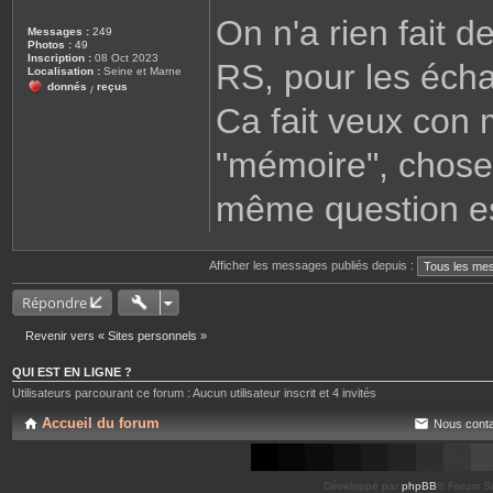
s
On n'a rien fait 
s
Messages :
249
a
Photos :
49
g
Inscription :
08 Oct 2023
RS, pour les écha
e
Localisation :
Seine et Marne
donnés
reçus
/
Ca fait veux con
"mémoire", chose 
même question es
Afficher les messages publiés depuis :
Répondre
Revenir vers « Sites personnels »
QUI EST EN LIGNE ?
Utilisateurs parcourant ce forum : Aucun utilisateur inscrit et 4 invités
Accueil du forum
Nous conta
Développé par
phpBB
® Forum So