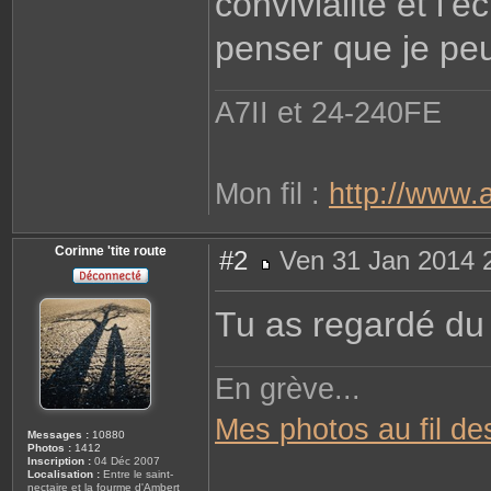
convivialité et l’é
penser que je peux
A7II et 24-240FE
Mon fil :
http://www.
Corinne 'tite route
#2
Ven 31 Jan 2014 
M
e
s
Tu as regardé du
s
a
g
e
En grève...
Mes photos au fil de
Messages :
10880
Photos :
1412
Inscription :
04 Déc 2007
Localisation :
Entre le saint-
nectaire et la fourme d'Ambert