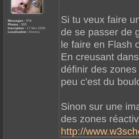
r
e
o
u
t
Si tu veux faire u
e
Messages :
576
Photos :
305
Inscription :
17 Nov 2009
de se passer de g
Localisation :
Annecy
le faire en Flash
En creusant dans
définir des zones
peu c'est du boul
Sinon sur une ima
des zones réacti
http://www.w3sch