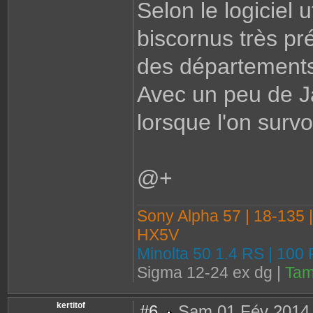
Selon le logiciel 
biscornus très pr
des département
Avec un peu de Ja
lorsque l'on survo
@+
Sony Alpha 57 | 18-135 
HX5V
Minolta 50 1.4 RS | 100
Sigma 12-24 ex dg |
Tam
kertitof
#6
Sam 01 Fév 2014 