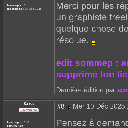
Merci pour les rép
s
Messages :
3
a
Inscription :
05 Déc 2025
g
un graphiste freel
e
quelque chose de 
résolue.
edit sommep : au
supprimé ton lien
Dernière édition par
so
Kayou
#8
Mer 10 Déc 2025 
M
e
s
Pensez à demander
s
Messages :
249
a
Photos :
49
g