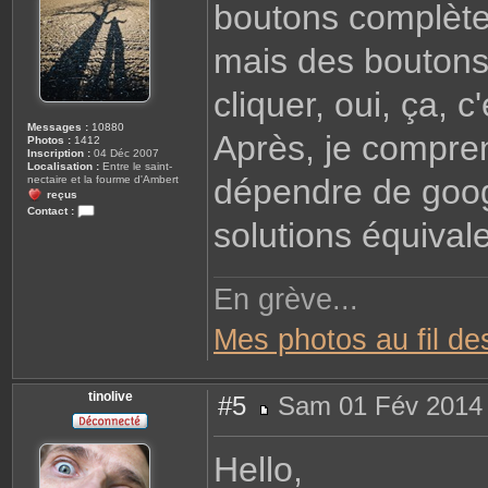
boutons complètem
t
s
i
a
t
g
o
mais des boutons 
e
f
cliquer, oui, ça, c
Messages :
10880
Après, je compre
Photos :
1412
Inscription :
04 Déc 2007
Localisation :
Entre le saint-
dépendre de google
nectaire et la fourme d'Ambert
reçus
Contact :
solutions équival
C
o
n
t
a
En grève...
c
t
e
r
Mes photos au fil de
C
o
r
i
n
tinolive
#5
Sam 01 Fév 2014 
n
e
M
'
e
t
s
Hello,
i
s
t
a
e
g