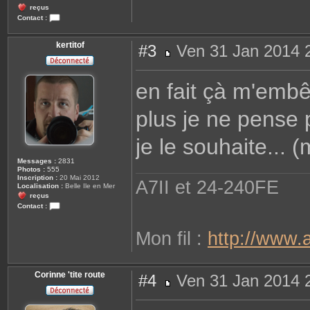
reçus
Contact :
C
o
n
kertitof
#3
Ven 31 Jan 2014 
t
a
M
c
e
t
s
en fait çà m'emb
e
s
r
a
C
g
o
plus je ne pense
e
r
i
n
je le souhaite... 
n
e
'
Messages :
2831
t
Photos :
555
i
Inscription :
20 Mai 2012
A7II et 24-240FE
t
Localisation :
Belle Ile en Mer
e
reçus
r
Contact :
o
C
u
o
t
n
Mon fil :
http://www.
e
t
a
c
t
e
Corinne 'tite route
#4
Ven 31 Jan 2014 
r
k
M
e
e
r
s