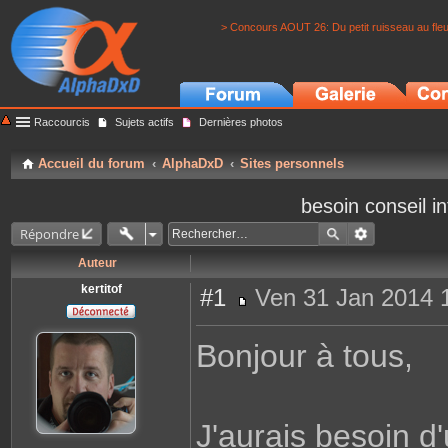
> Concours AOUT 26: Du petit ruisseau au fle
Raccourcis
Sujets actifs
Dernières photos
Accueil du forum
AlphaDxD
Sites personnels
besoin conseil i
Répondre
Auteur
kertitof
#1
Ven 31 Jan 2014 
M
e
s
Bonjour à tous,
s
a
g
e
J'aurais besoin d