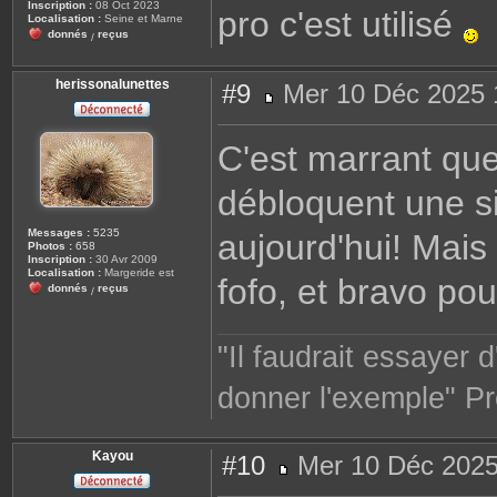
Inscription :
08 Oct 2023
pro c'est utilisé
e
Localisation :
Seine et Marne
donnés
reçus
/
herissonalunettes
#9
Mer 10 Déc 2025 
M
e
s
C'est marrant que
s
a
g
débloquent une si
e
Messages :
5235
aujourd'hui! Mais c
Photos :
658
Inscription :
30 Avr 2009
Localisation :
Margeride est
fofo, et bravo po
donnés
reçus
/
"Il faudrait essayer 
donner l'exemple" Pr
Kayou
#10
Mer 10 Déc 2025
M
e