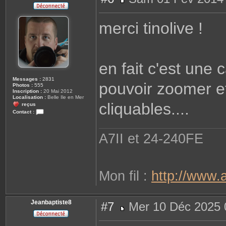
M
e
s
merci tinolive !
s
a
g
e
en fait c'est une c
Messages :
2831
pouvoir zoomer et
Photos :
555
Inscription :
20 Mai 2012
Localisation :
Belle Ile en Mer
cliquables....
reçus
Contact :
C
o
n
A7II et 24-240FE
t
a
c
t
e
r
Mon fil :
http://www.
k
e
r
t
i
Jeanbaptiste8
#7
Mer 10 Déc 2025 
t
o
M
f
e
s