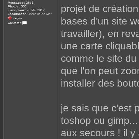
Messages :
2831
projet de création
Photos :
555
Inscription :
20 Mai 2012
Localisation :
Belle Ile en Mer
bases d'un site w
reçus
Contact :
C
travailler), en re
o
n
t
a
une carte cliquabl
c
t
e
comme le site du 
r
k
e
que l'on peut zoo
r
t
i
t
installer des bout
o
f
je sais que c'est
toshop ou gimp...
aux secours ! il 