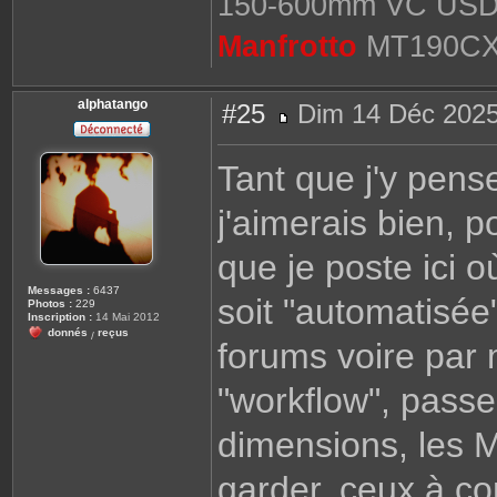
150-600mm VC USD
Manfrotto
MT190C
alphatango
#25
Dim 14 Déc 2025
M
e
s
Tant que j'y pense
s
a
g
j'aimerais bien, 
e
que je poste ici o
Messages :
6437
soit "automatisée
Photos :
229
Inscription :
14 Mai 2012
donnés
reçus
/
forums voire par m
"workflow", passer 
dimensions, les Mo
garder, ceux à co