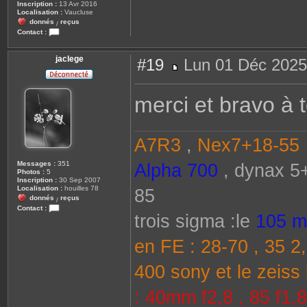
Inscription :
13 Avr 2016
e
Localisation :
Vaucluse
donnés
reçus
/
Contact :
C
o
n
jaclege
#19
Lun 01 Déc 2025
t
a
M
c
e
t
s
merci et bravo à t
e
s
r
a
c
g
a
e
m
A7R3
,
Nex7+18-55
a
r
o
Messages :
351
n
Alpha 700
, dynax 5+
Photos :
5
e
Inscription :
30 Sep 2007
y
Localisation :
houilles 78
85
donnés
reçus
/
Contact :
trois sigma :le
105 ma
C
o
n
en FE : 28-70 , 35 2,
t
a
c
400 sony et le zeiss 
t
e
r
j
: 40mm f2,8 , 85 f1,
a
c