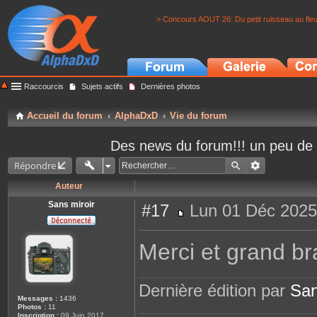
> Concours AOUT 26: Du petit ruisseau au fle
Raccourcis
Sujets actifs
Dernières photos
Accueil du forum
AlphaDxD
Vie du forum
Des news du forum!!! un peu de
Répondre
Auteur
Sans miroir
#17
Lun 01 Déc 2025
M
e
s
Merci et grand b
s
a
g
e
Dernière édition par
San
Messages :
1436
Photos :
11
Inscription :
09 Juin 2017