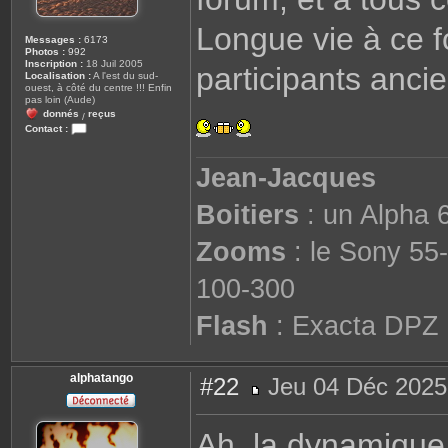
Longue vie à ce f
Messages :
6173
Photos :
992
Inscription :
18 Juil 2005
participants anci
Localisation :
A l'est du sud-
ouest, à côté du centre !!! Enfin
pas loin (Aude)
donnés
reçus
/
Contact :
C
o
n
Jean-Jacques
t
a
c
Boitiers
: un Alpha 6
t
e
r
Zooms
: le Sony 55-
J
J
100-300
Flash
: Exacta DPZ
alphatango
#22
Jeu 04 Déc 2025
M
e
s
Ah, la dynamique
s