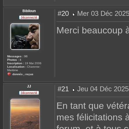
l
e
g
Bibiloun
#20
Mer 03 Déc 2025
e
M
e
s
Merci beaucoup à
s
a
g
e
Messages :
96
Photos :
4
Inscription :
19 Mai 2006
Localisation :
Charente-
Maritime
donnés
reçus
/
JJ
#21
Jeu 04 Déc 2025
M
e
s
En tant que vétér
s
a
g
mes félicitations 
e
forum, et à tous c