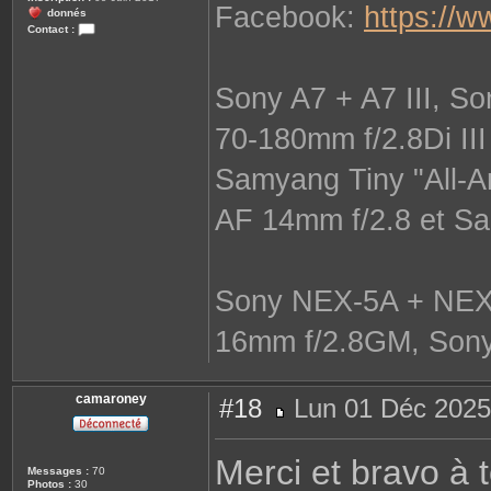
Facebook:
https://
donnés
Contact :
C
o
n
t
Sony A7 + A7 III, S
a
c
t
70-180mm f/2.8Di II
e
r
S
Samyang Tiny "All-
a
n
s
AF 14mm f/2.8 et S
m
i
r
o
i
r
Sony NEX-5A + NEX-
16mm f/2.8GM, Sony
camaroney
#18
Lun 01 Déc 2025
M
e
s
Merci et bravo à t
s
Messages :
70
a
Photos :
30
g