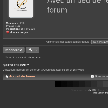
Avec un peu de re
a
g
forum
e
Messages :
253
Photos :
112
Inscription :
15 Fév 2025
donnés
reçus
/
Afficher les messages publiés depuis :
Répondre
Revenir vers « Vie du forum »
QUI EST EN LIGNE ?
Utilisateurs parcourant ce forum : Aucun utilisateur inscrit et 15 invités
Accueil du forum
Nous conta
Développé par
phpBB
® Forum So
Traduction fra