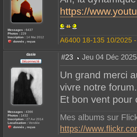
a
g
https://www.you
e
Messages :
6437
Photos :
229
Inscription :
14 Mai 2012
A6400 18-135 10/2025 
donnés
reçus
/
dasie
#23
Jeu 04 Déc 2025
M
e
s
Un grand merci a
s
a
g
vivre notre forum.
e
Et bon vent pour 
Messages :
4366
Mes albums sur Flick
Photos :
1432
Inscription :
27 Avr 2014
Localisation :
Vendée
https://www.flickr.
donnés
reçus
/