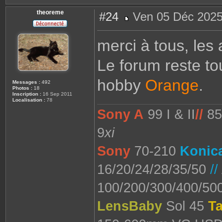
theoreme
#24
Ven 05 Déc 2025
M
e
s
merci à tous, les
s
a
g
Le forum reste to
e
hobby
Orange
.
Messages :
492
Photos :
18
Inscription :
16 Sep 2011
Localisation :
78
Sony A
99 I & II
//
8
9
xi
Sony
70-210
Konica
16/20/24/28/35/50
//
100/200/300/400/5
LensBaby
Sol 45
T