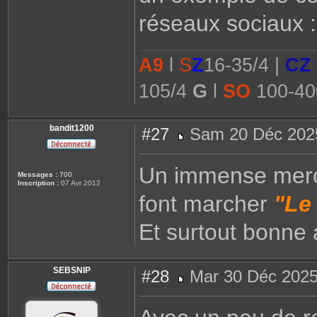
réseaux sociaux : 
A9
l
S
Z
16-35/4 |
CZ
105/4
G
l
SO
100-40
bandit1200
#27
Sam 20 Déc 202
M
e
s
Un immense merci 
s
Messages :
700
a
Inscription :
07 Avr 2012
g
font marcher
e
"Le
Et surtout bonne
SEBSNIP
#28
Mar 30 Déc 2025
M
e
s
s