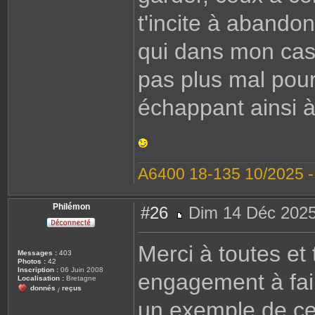
t'incite à abando
qui dans mon cas
pas plus mal pour
échappant ainsi à
A6400 18-135 10/2025 
Philémon
#26
Dim 14 Déc 2025
M
e
s
Merci à toutes et
s
Messages :
403
a
Photos :
42
g
Inscription :
06 Juin 2008
engagement à fair
e
Localisation :
Bretagne
donnés
reçus
/
un exemple de ce 