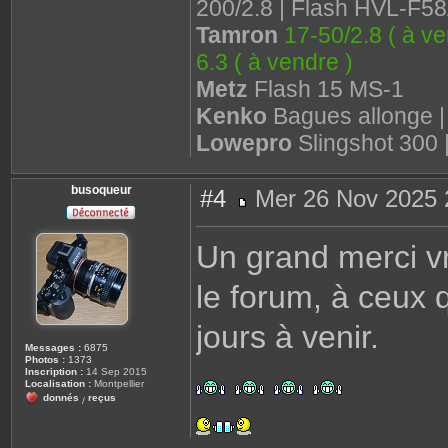
200/2.8 | Flash HVL-F5
Tamron
17-50/2.8 ( à ve
6.3 ( à vendre )
Metz
Flash 15 MS-1
Kenko
Bagues allonge 
Lowepro
Slingshot 300 
busoqueur
#4
Mer 26 Nov 2025 
M
e
s
Un grand merci vr
s
a
g
le forum, à ceux q
e
jours à venir.
Messages :
6875
Photos :
1373
Inscription :
14 Sep 2015
Localisation :
Montpellier
donnés
reçus
/