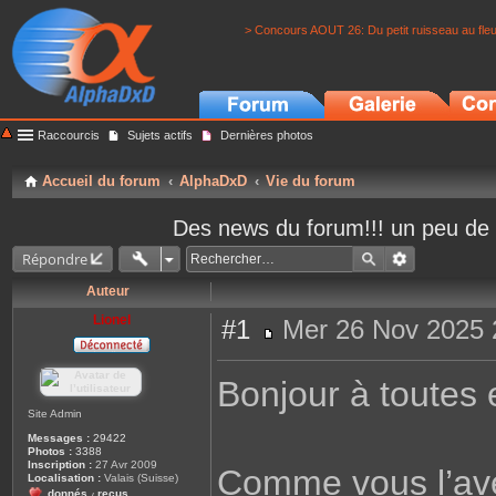
> Concours AOUT 26: Du petit ruisseau au fle
Raccourcis
Sujets actifs
Dernières photos
Accueil du forum
AlphaDxD
Vie du forum
Des news du forum!!! un peu de
Répondre
Auteur
Lionel
#1
Mer 26 Nov 2025 
M
e
s
Bonjour à toutes e
s
a
g
Site Admin
e
Messages :
29422
Photos :
3388
Inscription :
27 Avr 2009
Comme vous l’av
Localisation :
Valais (Suisse)
donnés
reçus