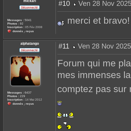
mickarl
#10
Ven 28 Nov 2025
M
e
s
merci et bravo!
s
Messages :
5041
a
Photos :
92
g
Inscription :
05 Fév 2008
e
donnés
reçus
/
alphatango
#11
Ven 28 Nov 2025
M
e
s
Forum qui me pla
s
a
g
mes immenses la
e
comptez pas sur 
Messages :
6437
Photos :
229
Inscription :
14 Mai 2012
donnés
reçus
/