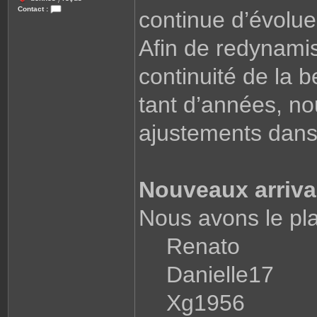
/
Contact :
continue d’évoluer
C
o
n
Afin de redynamis
t
a
c
continuité de la 
t
e
r
L
tant d’années, n
i
o
n
ajustements dans 
e
l
Nouveaux arriva
Nous avons le plais
Renato
Danielle17
Xg1956