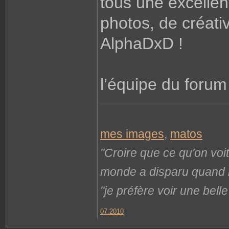
tous une excellen
photos, de créati
AlphaDxD !
l’équipe du foru
mes images
,
matos
"Croire que ce qu'on voi
monde a disparu quand il 
"je préfère voir une bel
07.2010