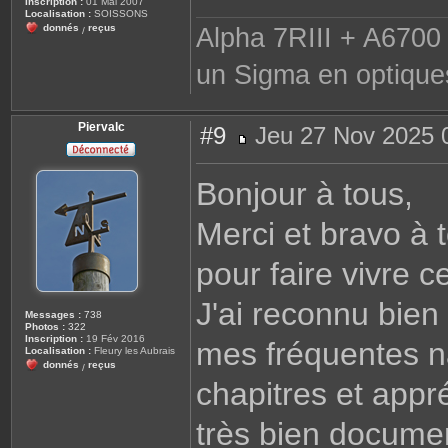
Inscription :
01 Mai 2007
e
Localisation :
SOISSONS
donnés
reçus
Alpha 7RIII + A6700 
/
un Sigma en optique
Piervalc
#9
Jeu 27 Nov 2025 
M
e
s
Bonjour à tous,
s
a
g
Merci et bravo à 
e
pour faire vivre 
J'ai reconnu bie
Messages :
738
Photos :
322
Inscription :
19 Fév 2016
mes fréquentes na
Localisation :
Fleury les Aubrais
donnés
reçus
/
chapitres et appré
très bien documen