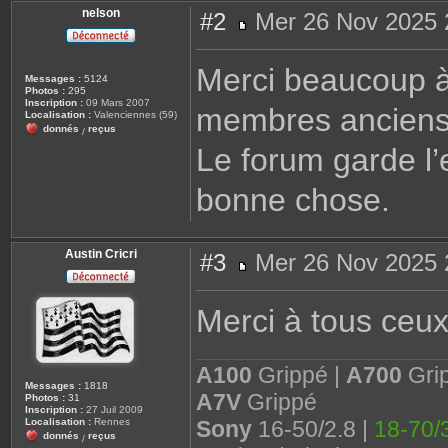
nelson
#2
Mer 26 Nov 2025 
M
e
s
Merci beaucoup à t
s
Messages :
5124
a
Photos :
295
g
Inscription :
09 Mars 2007
membres anciens 
e
Localisation :
Valenciennes (59)
donnés
reçus
/
Le forum garde l’
bonne chose.
Austin Cricri
#3
Mer 26 Nov 2025 
M
e
s
Merci à tous ceux
s
a
g
e
A100
Grippé |
A700
Gri
Messages :
1818
A7V
Grippé
Photos :
31
Inscription :
27 Juil 2009
Sony
16-50/2.8 |
18-70/3
Localisation :
Rennes
donnés
reçus
/