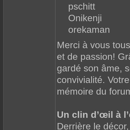
pschitt
Onikenji
orekaman
Merci à vous tou
et de passion! Gr
gardé son âme, so
convivialité. Votr
mémoire du foru
Un clin d’œil à 
Derrière le décor,