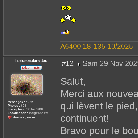
A6400 18-135 10/2025 
herissonalunettes
#12
Sam 29 Nov 202
M
e
s
Salut,
s
a
g
Merci aux nouveau
e
Messages :
5235
qui lèvent le pied
Photos :
658
Inscription :
30 Avr 2009
Localisation :
Margeride est
continuent!
donnés
reçus
/
Bravo pour le boul