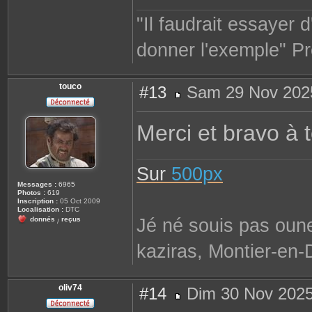
"Il faudrait essayer 
donner l'exemple" Pr
touco
#13
Sam 29 Nov 202
M
e
s
Merci et bravo à 
s
a
g
e
Sur
500px
Messages :
6965
Photos :
619
Inscription :
05 Oct 2009
Localisation :
DTC
Jé né souis pas oune
donnés
reçus
/
kaziras, Montier-en-
oliv74
#14
Dim 30 Nov 2025
M
e