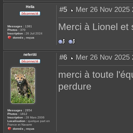
Hella
#5
Mer 26 Nov 2025 
M
e
s
Merci à Lionel et 
s
Messages :
1381
a
Photos :
370
g
Inscription :
26 Juil 2024
e
donnés
reçus
/
nefertiti
#6
Mer 26 Nov 2025 
M
e
s
merci à toute l'éq
s
a
g
perdure
e
Messages :
2854
Photos :
1812
Inscription :
28 Mars 2006
Localisation :
quelque part en
France et Navarre
donnés
reçus
/