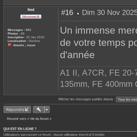
fmd
#16
Dim 30 Nov 2025
M
e
s
Un immense merci
s
Messages :
884
a
Photos :
43
g
Inscription :
20 Jan 2010
de votre temps po
e
Localisation :
Genève
donnés
reçus
/
d'année
A1 II, A7CR, FE 2
135mm, FE 400mm G
Afficher les messages publiés depuis :
Répondre
Revenir vers « Vie du forum »
QUI EST EN LIGNE ?
Utilisateurs parcourant ce forum : Aucun utilisateur inscrit et 5 invités