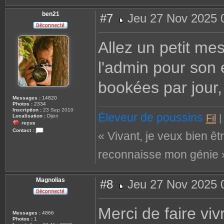
ben21
#7
Jeu 27 Nov 2025 
M
e
s
Allez un petit me
s
a
g
l'admin pour son
e
bookées par jour,
Messages :
14820
Photos :
2334
Inscription :
23 Sep 2010
Éleveur de poussins
Fil
Localisation :
Dijon
reçus
Contact :
« Vivant, je veux bien êt
C
o
n
reconnaisse mon génie 
t
a
c
t
e
Magnolias
#8
Jeu 27 Nov 2025 
r
b
M
e
e
n
s
Merci de faire viv
2
s
Messages :
4866
1
a
Photos :
1
g