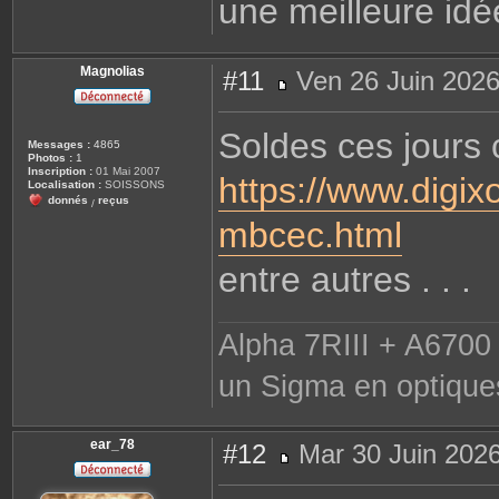
une meilleure idé
m
a
g
n
e
Magnolias
#11
Ven 26 Juin 2026
M
e
s
Soldes ces jours ci
s
Messages :
4865
a
Photos :
1
g
Inscription :
01 Mai 2007
https://www.digix
e
Localisation :
SOISSONS
donnés
reçus
/
mbcec.html
entre autres . . .
Alpha 7RIII + A6700 
un Sigma en optique
ear_78
#12
Mar 30 Juin 2026
M
e
s