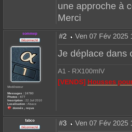
une approche à c
Merci
sommep
#2
Ven 07 Fév 2025 
M
e
s
Je déplace dans ce
s
a
g
e
A1 - RX100mIV
[VENDS]
Housses pour 
Modérateur
Messages :
24780
Photos :
677
Inscription :
22 Juil 2010
Localisation :
Alsace
donnés
reçus
/
fabco
#3
Ven 07 Fév 2025 
M
e