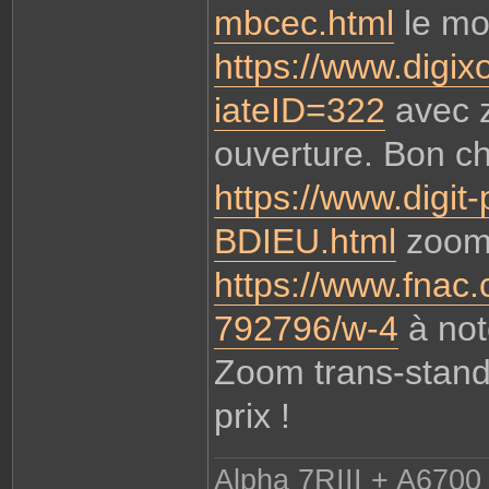
mbcec.html
le mo
https://www.digix
iateID=322
avec z
ouverture. Bon ch
https://www.digit
BDIEU.html
zoom 
https://www.fnac.
792796/w-4
à note
Zoom trans-stand
prix !
Alpha 7RIII + A6700 