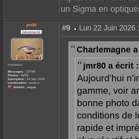
un Sigma en optique
jmr80
#9
Lun 22 Juin 2026 
M
e
s
s
Charlemagne a é
a
g
e
jmr80 a écrit :
Animateur
Messages :
15766
Aujourd'hui n'
Photos :
9055
Inscription :
04 Mai 2009
Localisation :
amiens
donnés
reçus
gamme, voir am
/
bonne photo d
conditions de l
rapide et impré