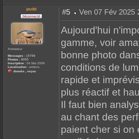
jmr80
#5
Ven 07 Fév 2025 
M
e
s
Aujourd'hui n'imp
s
a
g
gamme, voir amate
e
Animateur
bonne photo dans
Messages :
15766
Photos :
9055
Inscription :
04 Mai 2009
conditions de lumi
Localisation :
amiens
donnés
reçus
/
rapide et imprévis
plus réactif et h
Il faut bien anal
au chant des per
paient cher si on 