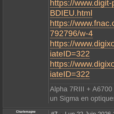
https://www.digit
BDIEU.html
https://www.fnac.
792796/w-4
https://www.digix
iateID=322
https://www.digix
iateID=322
Alpha 7RIII + A6700 
un Sigma en optique
Charlemagne
#7
Lun 22 Juin 2026 