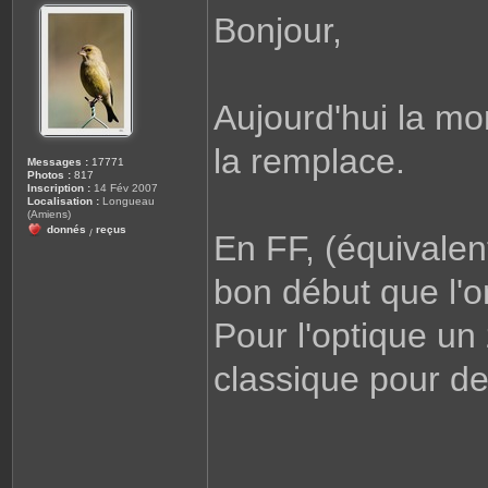
s
Bonjour,
s
a
g
e
Aujourd'hui la mo
la remplace.
Messages :
17771
Photos :
817
Inscription :
14 Fév 2007
Localisation :
Longueau
(Amiens)
donnés
reçus
/
En FF, (équivalent
bon début que l'o
Pour l'optique un
classique pour des