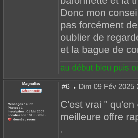
baïonnette et la 
Donc mon conseil 
pas forcément de
oublier de regar
et la bague de co
au début bleu puis 
Magnolias
#6
Dim 09 Fév 2025 
M
e
s
C'est vrai " qu'en
s
Messages :
4865
a
Photos :
1
g
Inscription :
01 Mai 2007
meilleure offre r
e
Localisation :
SOISSONS
donnés
reçus
/
.