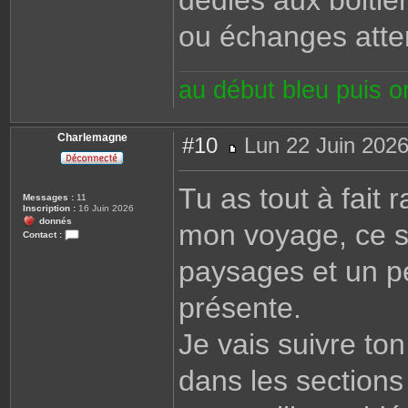
dédiés aux boitie
ou échanges att
au début bleu puis 
Charlemagne
#10
Lun 22 Juin 2026
M
e
s
Tu as tout à fait r
s
Messages :
11
a
Inscription :
16 Juin 2026
g
donnés
mon voyage, ce s
e
Contact :
C
o
paysages et un pe
n
t
a
présente.
c
t
e
Je vais suivre ton 
r
C
h
a
dans les sections
r
l
e