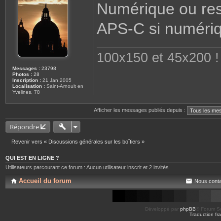
Numérique ou rest
s
a
g
APS-C si numéri
e
100x150 et 45x200 ! 
Messages :
23798
Photos :
28
Inscription :
21 Jan 2005
Localisation :
Saint-Arnoult en
Yvelines, 78
Afficher les messages publiés depuis :
Répondre
Revenir vers « Discussions générales sur les boîtiers »
QUI EST EN LIGNE ?
Utilisateurs parcourant ce forum : Aucun utilisateur inscrit et 2 invités
Accueil du forum
Nous conta
Développé par
phpBB
® Forum So
Traduction fra