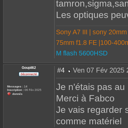
tamron,sigma,sam
Les optiques peu
Sony A7 III | sony 20mm
75mm f1.8 FE |100-400m
M flash 5600HSD
Goupil62
#4
Ven 07 Fév 2025 
M
e
s
Je n'étais pas au 
s
Messages :
14
a
Inscription :
06 Fév 2025
g
donnés
Merci à Fabco
e
Je vais regarder
comme matériel