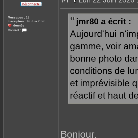
M
e
s
s
Messages :
11
jmr80 a écrit :
a
Inscription :
16 Juin 2026
g
donnés
e
Contact :
Aujourd'hui n'im
C
o
n
gamme, voir amat
t
a
c
bonne photo dan
t
e
r
C
conditions de lum
h
a
r
et imprévisible q
l
e
m
réactif et haut 
a
g
n
e
Bonjour,