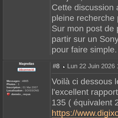
Cette discussion a
pleine recherche 
Sur mon post de p
partir sur un Son
pour faire simple
Magnolias
#8
Lun 22 Juin 2026 
M
e
s
Voilà ci dessous l
s
Messages :
4865
a
Photos :
1
g
Inscription :
01 Mai 2007
l'excellent rappor
e
Localisation :
SOISSONS
donnés
reçus
/
135 ( équivalent 
https://www.digix