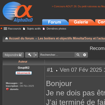
> Concours AOUT 26: Du petit ruisseau au fle
Raccourcis
Sujets actifs
Dernières photos
Accueil du forum
Les boitiers et objectifs Minolta/Sony et l'actu
Recomm
Répondre
Auteur
Goupil62
#1
Ven 07 Fév 2025 
M
e
s
Bonjour
s
Messages :
14
a
Inscription :
06 Fév 2025
g
donnés
Je ne dois pas êtr
e
J’ai terminé de f