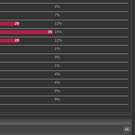
4%
7%
29
12%
35
15%
29
12%
1%
3%
1%
4%
4%
0%
9%
Citer