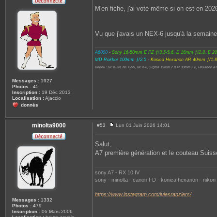
s
M'en fiche, j'ai voté même si on est en 2026
s
a
g
e
Vu que j'avais un NEX-6 jusqu'à la semaine
A6000
-
Sony 16-50mm E PZ ƒ/3.5-5.6, E 16mm ƒ/2.8, E 2
MD Rokkor 100mm ƒ/2.5
-
Konica Hexanon AR 40mm ƒ/1.8
Vendu : NEX-3N, NEX-5R, NEX-6, Sigma 19mm 2.8 et 30mm 2.8, Hexanon A
Messages :
1927
Photos :
45
Inscription :
19 Déc 2013
Localisation :
Ajaccio
donnés
minolta9000
#53
Lun 01 Juin 2026 14:01
M
e
s
Salut,
s
A7 première génération et le couteau Sui
a
g
e
sony A7 - RX 10 IV
sony - minolta - canon FD - konica hexanon - nikon
https://www.instagram.com/julesranziers/
Messages :
1332
Photos :
479
Inscription :
06 Mars 2006