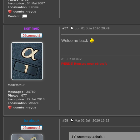
Inscription :
04 Mai 2007
Localisation :
Drome
donnés
reçus
/
Contact :
C
o
n
sommep
#57
Lun 01 Juin 2026 20:49
M
t
e
a
s
c
Welcome back
s
t
a
e
g
r
e
t
o
A1 - RX100mIV
r
[VENDS]
Housses pour objectifs
o
b
o
u
k
Modérateur
Messages :
24780
Photos :
677
Inscription :
22 Juil 2010
Localisation :
Alsace
donnés
reçus
/
torobouk
#58
Mar 02 Juin 2026 19:22
M
e
s
s
sommep a écrit :
a