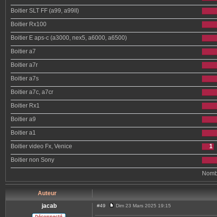
Boitier SLT FF (a99, a99II)
Boitier Rx100
Boitier E aps-c (a3000, nex5, a6000, a6500)
Boitier a7
Boitier a7r
Boitier a7s
Boitier a7c, a7cr
Boitier Rx1
Boitier a9
Boitier a1
Boitier video Fx, Venice
1
Boitier non Sony
Nombr
Auteur
jacab
#49
Dim 23 Mars 2025 19:15
M
e