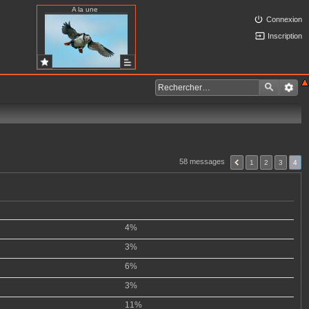
A la une
Connexion
Inscription
58 messages
1
2
3
4
4%
3%
6%
3%
11%