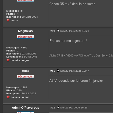
s
Canon R5 mk2 depuis sa sortie
s
a
Messages :
5
g
Photos :
4
e
Inscription :
30 Mars 2024
reçus
Magnolias
#50
Dim 23 Mars 2025 19:29
M
e
s
En bas sur ma signature !
s
a
Messages :
4865
g
Photos :
1
e
Inscription :
01 Mai 2007
Alpha 7RIII + A6700 + A 7CII et A 7 V . Des Sony, 2 M
Localisation :
SOISSONS
donnés
reçus
/
Hella
#51
Dim 23 Mars 2025 19:47
M
e
s
A7IV revendu sur le forum fin janvier
s
a
Messages :
1381
g
Photos :
370
e
Inscription :
26 Juil 2024
donnés
reçus
/
AdminOfPlaygroup
#52
Mer 27 Mai 2026 16:26
M
e