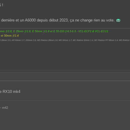
 !
 dernière et un A6000 depuis début 2023, ça ne change rien au vote.
0mm ƒ/2.8, E 35mm ƒ/1.8, E 50mm ƒ/1.8 et E 55-210 ƒ/4.5-6.3 - VCL-ECF1 & VCL-ECU1
 et 50mm ƒ/1.4
R 28mm 3.5, AR 50mm 1.7, 200mm 3.5, MD Rokkor 28mm 2.8, MD 50mm 1.7, MC Rokkor 50mm 1.4, MC Rokkor PF 58mm 1.4, MD Rokkor
sse RX10 mk4
 - m42