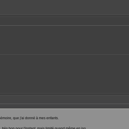
émoire, que j'ai donné à mes enfants.
, très bon pour l'instant, mais limité quand même en iso.