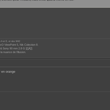
e A et E, et des M42
xO ViewPoint 5, Nik Colection 8.
& Sony 90 mm 2.8 G ]Ƹ̵̡Ӝ̵̨̄Ʒ
la nuance de l'illusion.
r en orange