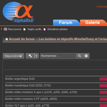
> Concour
Raccourcis
Sujets actifs
Dernières photos
Accueil du forum
Les boitiers et objectifs Minolta/Sony et l'actu
Répondre
Boitier argentique DxD
Boitier numérique DxD (D5D, D7D)
Boitier reflex monture A aps-c (a100, a350, a580, a700)
Boitier relfex monture A FF (a850, a900)
Boitier SLT aps-c (a35, a58, a77II)