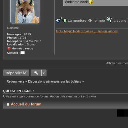
Welcome back
g
e
La monture RF fermée
a scellé
Galeriste
GG - Magic Rodet - Sassa .....trio en images
Messages :
9413
Photos :
1708
Inscription :
04 Mai 2007
Localisation :
Drome
donnés
reçus
/
Contact :
C
o
Afficher les me
n
t
a
Répondre
c
t
e
Revenir vers « Discussions générales sur les boîtiers »
r
t
o
QUI EST EN LIGNE ?
r
Utilisateurs parcourant ce forum : Aucun utilisateur inscrit et 1 invité
o
b
Accueil du forum
o
u
k