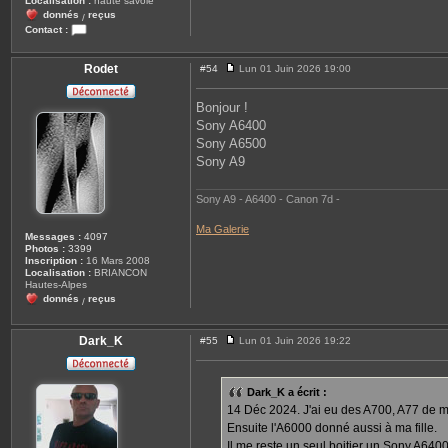
Localisation :
haute savoie
donnés
reçus
/
Contact :
C
o
n
Rodet
#54
Lun 01 Juin 2026 19:00
M
t
e
a
s
c
Bonjour !
s
t
Sony A6400
a
e
g
r
Sony A6500
e
m
Sony A9
i
n
o
l
Sony A9 - A6400 - Canon 7d -
t
a
Ma Galerie
9
Messages :
4097
0
Photos :
3399
0
Inscription :
16 Mars 2008
0
Localisation :
BRIANCON
Hautes-Alpes
donnés
reçus
/
Dark_K
#55
Lun 01 Juin 2026 19:22
M
e
s
s
Dark_K a écrit :
a
14 Déc 2024. J'ai eu des A700, A77 de m
g
e
Ensuite l'A6000 donné aussi à ma fille.
Il me reste un seul boitier un Sony A6400