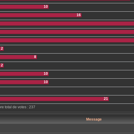
10
16
2
8
2
10
10
21
e total de votes :
237
Message