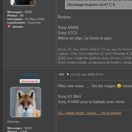
J'envisage toujours cet A7 C II.
Messages :
5005
Photos :
98
Bonjour.
Inscription :
02 Mars 2006
Localisation :
Caennais
donnés
Sony A6400
Sony A7CII.
Même en objo, j'ai limité le parc.
Minolta 7XI, Nex, A6000, A6400 A7 CII des objectifs Montur
Logiciel : CS6. DxO OpticPro 11, DxO Photolab 8, D
]Ƹ̵̡Ӝ̵̨̄Ʒ mes 2 objectifs préférés Sony 24 mm 1.4 GM 
Entre l'ombre subtile, et l'absence de lumière, réside 
torobouk
#56
Lun 01 Juin 2026 20:14
M
e
s
Allez une news.......fini les rouges
retou
s
a
g
Sony A1 MkII
e
Sony A 6400 pour la ballade avec mme
GG - Magic Rodet - Sassa .....trio en images
Galeriste
Messages :
9413
Photos :
1708