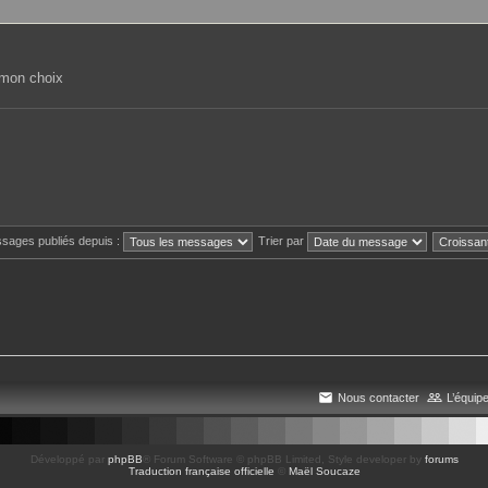
 mon choix
ssages publiés depuis :
Trier par
Nous contacter
L’équip
Développé par
phpBB
® Forum Software © phpBB Limited
, Style developer by
forums
Traduction française officielle
©
Maël Soucaze