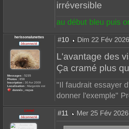
irréversible
au début bleu puis 
herissonalunettes
#10
Dim 22 Fév 2026
M
e
s
L'avantage des vi
s
a
g
Ça cramé plus que
e
Messages :
5235
Photos :
658
"Il faudrait essayer 
Inscription :
30 Avr 2009
Localisation :
Margeride est
donnés
reçus
/
donner l'exemple" Pr
Lionel
#11
Mer 25 Fév 2026
M
e
s
s