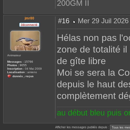
200GM II
jmr80
#16
Mer 29 Juil 2026
M
e
s
Hélas non pas l'o
s
a
g
zone de totalité i
e
Animateur
de gîte libre
Messages :
15766
Photos :
9055
Inscription :
04 Mai 2009
Moi se sera la Co
Localisation :
amiens
donnés
reçus
/
depuis le haut de
complètement dé
au début bleu puis 
Afficher les messages publiés depuis :