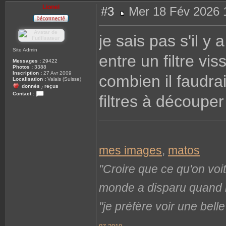
Lionel
#3
Mer 18 Fév 2026 
M
e
s
je sais pas s'il y
s
a
g
Site Admin
entre un filtre vi
e
Messages :
29422
Photos :
3388
Inscription :
27 Avr 2009
combien il faudrai
Localisation :
Valais (Suisse)
donnés
reçus
/
Contact :
filtres à découpe
C
o
n
t
a
c
t
e
mes images
,
matos
r
L
i
"Croire que ce qu'on voi
o
n
e
monde a disparu quand il 
l
"je préfère voir une bel