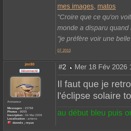
mes images
,
matos
"Croire que ce qu'on voi
monde a disparu quand il 
"je préfère voir une bel
07.2010
jmr80
#2
Mer 18 Fév 2026 
M
e
s
Il faut que je retr
s
a
g
l'éclipse solaire 
e
Animateur
Messages :
15766
au début bleu puis 
Photos :
9055
Inscription :
04 Mai 2009
Localisation :
amiens
donnés
reçus
/