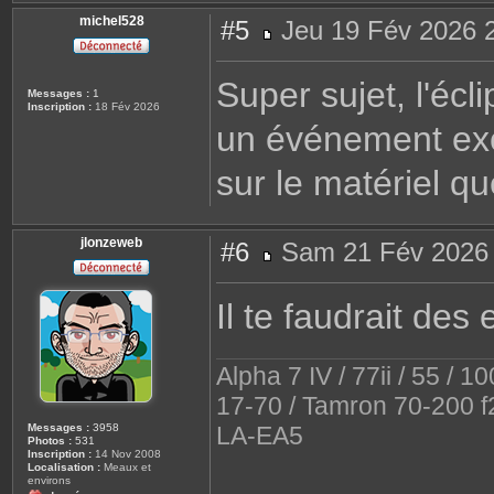
michel528
#5
Jeu 19 Fév 2026 
M
e
s
Super sujet, l'éc
s
Messages :
1
a
Inscription :
18 Fév 2026
g
un événement exce
e
sur le matériel qu
jlonzeweb
#6
Sam 21 Fév 2026 
M
e
s
Il te faudrait des
s
a
g
e
Alpha 7 IV / 77ii / 55 / 
17-70 / Tamron 70-200 f
LA-EA5
Messages :
3958
Photos :
531
Inscription :
14 Nov 2008
Localisation :
Meaux et
environs