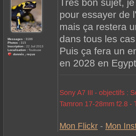
Très bon sujet, j
a
g
pour essayer de l
e
mais ça restera 
dans tous les cas
Messages :
3186
Photos :
315
Inscription :
22 Juil 2013
Puis ça fera un e
Localisation :
Toulouse
donnés
reçus
/
en 2028 en Egyp
Sony A7 III - objectifs
Tamron 17-28mm f2.8 - 
Mon Flickr
-
Mon Ins