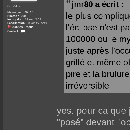
jmr80 a écrit :
a
g
Site Admin
e
Messages :
29422
le plus compliqué
Photos :
3388
Inscription :
27 Avr 2009
Localisation :
Valais (Suisse)
l'éclipse n'est pa
donnés
reçus
/
Contact :
C
100000 ou le myla
o
n
t
juste après l’occ
a
c
t
grillé et même ob
e
r
L
i
pire et la brulur
o
n
e
irréversible
l
yes, pour ca que j
"posé" devant l'o