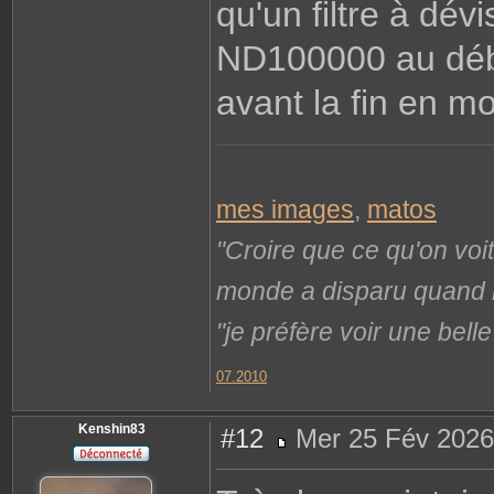
qu'un filtre à dév
ND100000 au début
avant la fin en mo
mes images
,
matos
"Croire que ce qu'on voi
monde a disparu quand il 
"je préfère voir une bel
07.2010
Kenshin83
#12
Mer 25 Fév 2026
M
e
s
s