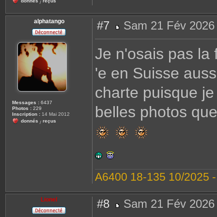
donnés
reçus
/
alphatango
#7
Sam 21 Fév 2026 
M
e
s
Je n'osais pas la 
s
a
g
'e en Suisse aussi
e
charte puisque je
Messages :
6437
belles photos que 
Photos :
229
Inscription :
14 Mai 2012
donnés
reçus
/
A6400 18-135 10/2025 
Lionel
#8
Sam 21 Fév 2026 
M
e