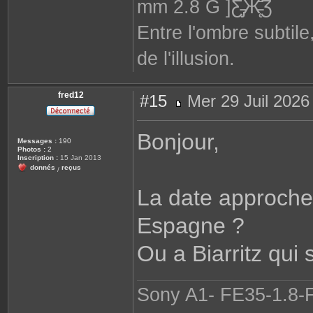
mm 2.8 G ]Ƹ̵̡Ӝ̵̨̄Ʒ
Entre l'ombre subtile
de l'illusion.
fred12
#15
Mer 29 Juil 2026
M
e
s
Bonjour,
s
Messages :
190
a
Photos :
2
g
Inscription :
15 Jan 2013
e
donnés
reçus
/
La date approche, 
Espagne ?
Ou a Biarritz qui
Sony A1- FE35-1.8-