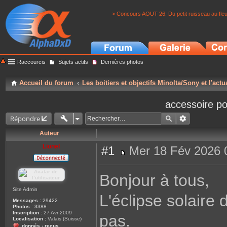
> Concours AOUT 26: Du petit ruisseau au fle
Raccourcis
Sujets actifs
Dernières photos
Accueil du forum
Les boitiers et objectifs Minolta/Sony et l'actu
accessoire po
Répondre
Auteur
Lionel
#1
Mer 18 Fév 2026 
M
e
s
Bonjour à tous,
s
a
g
Site Admin
L'éclipse solaire
e
Messages :
29422
Photos :
3388
Inscription :
27 Avr 2009
pas.
Localisation :
Valais (Suisse)
donnés
reçus