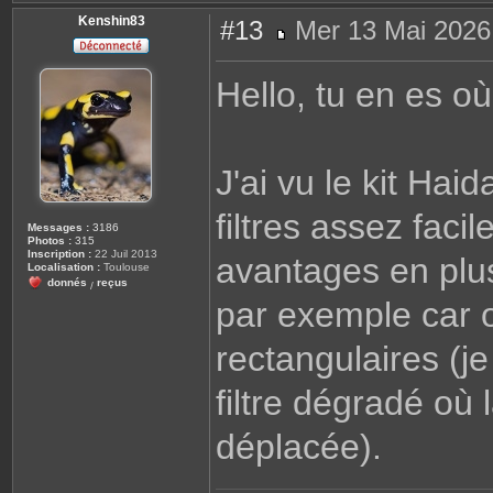
Kenshin83
#13
Mer 13 Mai 2026
M
e
s
Hello, tu en es o
s
a
g
e
J'ai vu le kit Ha
filtres assez fac
Messages :
3186
Photos :
315
Inscription :
22 Juil 2013
avantages en plus
Localisation :
Toulouse
donnés
reçus
/
par exemple car on
rectangulaires (j
filtre dégradé où 
déplacée).