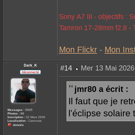
Sony A7 III - objectifs
Tamron 17-28mm f2.8 - 
Mon Flickr
-
Mon Ins
Dark_K
#14
Mer 13 Mai 2026
M
e
s
s
jmr80 a écrit :
a
g
e
Il faut que je ret
Messages :
5005
l'éclipse solair
Photos :
98
Inscription :
02 Mars 2006
Localisation :
Caennais
donnés