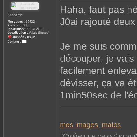
s
Haha, faut pas hés
s
a
g
Site Admin
J0ai rajouté deux "
e
Messages :
29422
Photos :
3388
Inscription :
27 Avr 2009
Localisation :
Valais (Suisse)
donnés
reçus
/
Contact :
Je me suis comman
C
o
n
découper, je vais
t
a
c
facilement enleva
t
e
r
L
dévisser, ça va ê
i
o
n
1min50sec de l'éc
e
l
mes images
,
matos
"Croire que ce qu'on voi