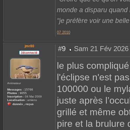
monde a disparu quand il 
"je préfère voir une bel
07.2010
jmr80
#9
Sam 21 Fév 2026 
M
e
s
le plus compliqué 
s
a
g
l'éclipse n'est pas
e
Animateur
100000 ou le mylar
Messages :
15766
Photos :
9055
Inscription :
04 Mai 2009
juste après l’occu
Localisation :
amiens
donnés
reçus
/
grillé et même obt
pire et la brulure