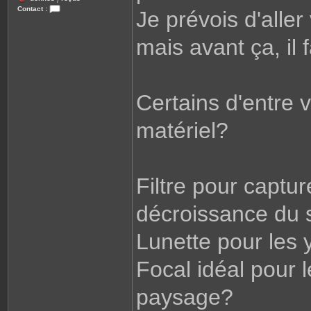
/
Contact :
Je prévois d'aller
C
o
n
mais avant ça, il 
t
a
c
t
e
r
L
Certains d'entre 
i
o
n
matériel?
e
l
Filtre pour captur
décroissance du s
Lunette pour les
Focal idéal pour 
paysage?