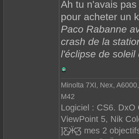
Ah tu n'avais pas 
pour acheter un k
Paco Rabanne ava
crash de la statio
l'éclipse de solei
Minolta 7XI, Nex, A6000,
M42
Logiciel : CS6. DxO
ViewPoint 5, Nik Col
]Ƹ̵̡Ӝ̵̨̄Ʒ mes 2 obje