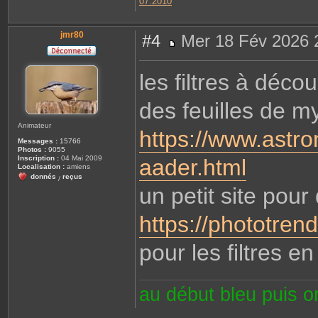
07.2010
jmr80
#4
Mer 18 Fév 2026 
M
e
s
les filtres à déco
s
a
g
des feuilles de my
e
Animateur
https://www.astro
Messages :
15766
Photos :
9055
Inscription :
04 Mai 2009
aader.html
Localisation :
amiens
donnés
reçus
/
un petit site pour
https://phototrend
pour les filtres e
au début bleu puis 