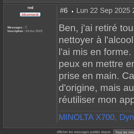
rvd
#6
Lun 22 Sep 2025 
M
e
s
Ben, j'ai retiré to
s
Messages :
7
a
Inscription :
03 Avr 2025
g
nettoyer à l'alcool
e
l'ai mis en forme
peux en mettre en
prise en main. Ca 
d'origine, mais a
réutiliser mon app
MINOLTA X700, Dyn
Afficher les messages publiés depuis :