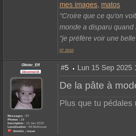
o
mes images
,
matos
n
t
a
"Croire que ce qu'on voi
c
t
e
monde a disparu quand il 
r
L
i
"je préfère voir une bel
o
n
e
l
07.2010
Olivier_Eff
#5
Lun 15 Sep 2025 
M
e
s
De la pâte à mode
s
a
g
e
Plus que tu pédales 
Messages :
57
Photos :
19
Inscription :
13 Jan 2020
Localisation :
68-Mulhouse
donnés
reçus
/