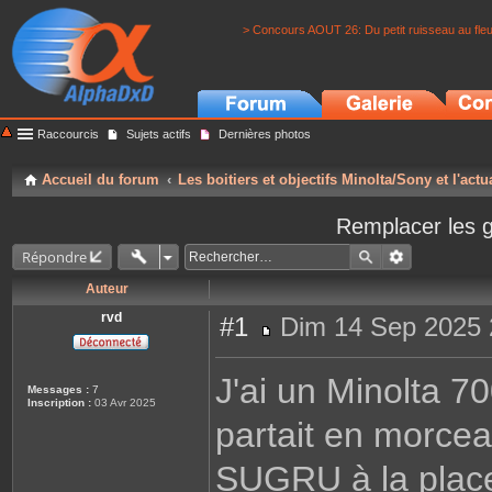
> Concours AOUT 26: Du petit ruisseau au fle
Raccourcis
Sujets actifs
Dernières photos
Accueil du forum
Les boitiers et objectifs Minolta/Sony et l'actu
Remplacer les g
Répondre
Auteur
rvd
#1
Dim 14 Sep 2025 
M
e
s
J'ai un Minolta 70
s
Messages :
7
a
Inscription :
03 Avr 2025
g
partait en morceaux
e
SUGRU à la place.