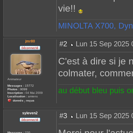
vie!!
MINOLTA X700, Dyn
jmr80
#2
Lun 15 Sep 2025 
M
e
s
C'est à dire si j
s
a
g
colmater, commen
e
Animateur
Messages :
15772
au début bleu puis 
Photos :
9099
Inscription :
04 Mai 2009
Localisation :
amiens
donnés
reçus
/
syleven2
#3
Lun 15 Sep 2025 
M
e
s
s
Messages :
220