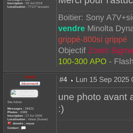
Merci pour l'astuc
a
Inscription :
29 Juil 2019
g
Localisation :
77127 lieusaint
e
Boitier: Sony A7V+s
vendre
Minolta Dyna
grippé-800si grippé
Objectif
Zoom Sigma
100-300 APO
- Flas
Lionel
#4
Lun 15 Sep 2025 
M
e
s
une photo avant 
s
a
g
Site Admin
:)
e
Messages :
29422
Photos :
3388
Inscription :
27 Avr 2009
Localisation :
Valais (Suisse)
donnés
reçus
/
Contact :
C