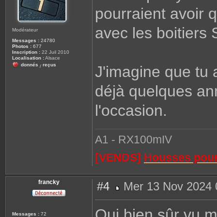
pourraient avoir 
avec les boitiers
Modérateur
Messages :
24780
Photos :
677
Inscription :
22 Juil 2010
Localisation :
Alsace
donnés
reçus
J'imagine que tu 
/
déjà quelques an
l'occasion.
A1 - RX100mIV
[VENDS]
Housses pour 
francky
#4
Mer 13 Nov 2024 
M
e
s
Oui bien sûr vu m
s
Messages :
72
a