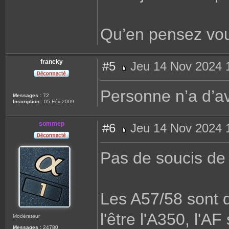
Qu’en pensez vo
francky
#5
Jeu 14 Nov 2024 
M
e
s
Personne n’a d’av
s
Messages :
72
a
Inscription :
05 Fév 2009
g
e
sommep
#6
Jeu 14 Nov 2024 
M
e
s
Pas de soucis de 
s
a
g
e
Les A57/58 sont
l'être l'A350, l'AF
Modérateur
Messages :
24780