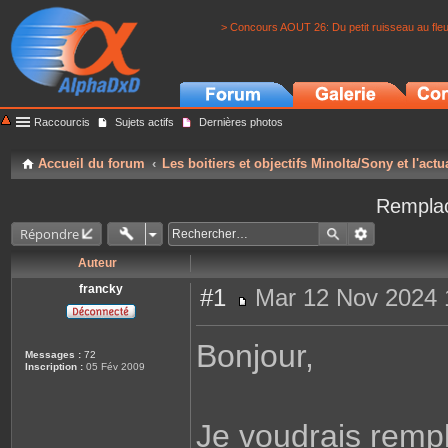
> Concours AOUT 26: Du petit ruisseau au fle
Raccourcis
Sujets actifs
Dernières photos
Accueil du forum
Les boitiers et objectifs Minolta/Sony et l'actu
Rempla
Répondre
Auteur
francky
#1
Mar 12 Nov 2024 
M
e
s
Bonjour,
s
Messages :
72
a
Inscription :
05 Fév 2009
g
e
Je voudrais rempl