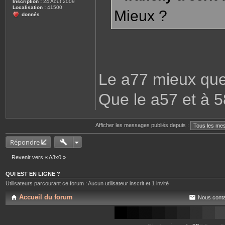
Inscription :
24 Août 2009
e
Localisation :
41500
Mieux ?
donnés
Le a77 mieux que
Que le a57 et à 5
Afficher les messages publiés depuis :
Répondre
Revenir vers « A3x0 »
QUI EST EN LIGNE ?
Utilisateurs parcourant ce forum : Aucun utilisateur inscrit et 1 invité
Accueil du forum
Nous conta