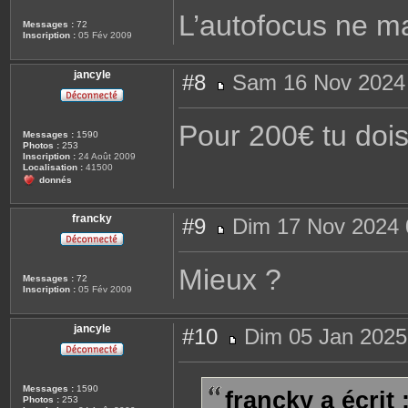
s
L’autofocus ne m
s
Messages :
72
a
Inscription :
05 Fév 2009
g
e
jancyle
#8
Sam 16 Nov 2024
M
e
s
Pour 200€ tu doi
s
Messages :
1590
a
Photos :
253
g
Inscription :
24 Août 2009
e
Localisation :
41500
donnés
francky
#9
Dim 17 Nov 2024 
M
e
s
Mieux ?
s
Messages :
72
a
Inscription :
05 Fév 2009
g
e
jancyle
#10
Dim 05 Jan 2025
M
e
s
s
Messages :
1590
francky a écrit 
a
Photos :
253
g