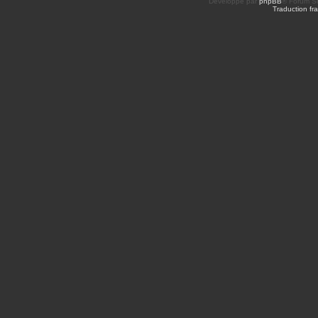
Développé par
phpBB
® Forum So
Traduction fra