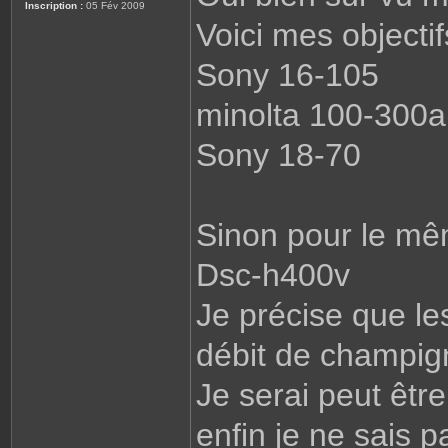
Inscription :
05 Fév 2009
g
Voici mes objectif
e
Sony 16-105
minolta 100-300
Sony 18-70
Sinon pour le mêm
Dsc-h400v
Je précise que les
débit de champig
Je serai peut êt
enfin je ne sais p