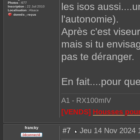
Photos :
677
les isos aussi....
Inscription :
22 Juil 2010
Localisation :
Alsace
donnés
reçus
l'autonomie).
/
Après c'est viseur
mais si tu envisa
pas te déranger.
En fait....pour qu
A1 - RX100mIV
[VENDS]
Housses pour 
francky
#7
Jeu 14 Nov 2024 
M
e