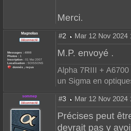
Merci.
Magnolias
#2
Mar 12 Nov 2024 
M
e
s
M.P. envoyé .
s
Messages :
4866
a
Photos :
1
g
Inscription :
01 Mai 2007
e
Localisation :
SOISSONS
donnés
reçus
Alpha 7RIII + A6700 
/
un Sigma en optique
sommep
#3
Mar 12 Nov 2024 
M
e
s
Précises peut être
s
a
g
devrait pas y avo
e