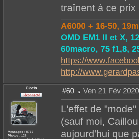
traînent à ce prix
A6000 + 16-50, 19m
OMD EM1 II et X, 1
60macro, 75 f1,8, 
https://www.faceboo
http://www.gerardpast
Cloclo
#60
Ven 21 Fév 2020
M
e
s
L'effet de "mode"
s
a
g
(sauf moi, Caillou
e
aujourd'hui que p
Messages :
8717
Photos :
128