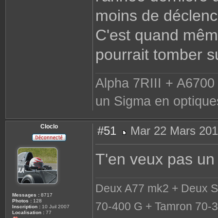
moins de déclen
C'est quand même
pourrait tomber s
Alpha 7RIII + A6700 
un Sigma en optique
Cloclo
#51
Mar 22 Mars 201
M
e
s
T'en veux pas un 
s
a
g
e
Deux A77 mk2 + Deux S
Messages :
8717
Photos :
128
70-400 G + Tamron 70-3
Inscription :
10 Juil 2007
Localisation :
77