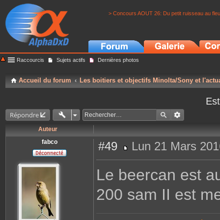
> Concours AOUT 26: Du petit ruisseau au fle
Raccourcis
Sujets actifs
Dernières photos
Accueil du forum
Les boitiers et objectifs Minolta/Sony et l'actu
Est
Répondre
Auteur
fabco
#49
Lun 21 Mars 201
M
e
s
Le beercan est au
s
a
g
200 sam II est me
e