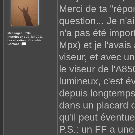
g
Merci de ta "rép
e
question... Je n'
n'a pas été impor
Messages :
284
Inscription :
27 Juil 2011
Localisation :
Grenoble
Mpx) et je l'avai
Contact :
C
o
viseur, et avec un
n
t
a
le viseur de l'A85
c
t
e
r
lumineux, c'est 
C
a
i
depuis longtemps
l
l
o
dans un placard de
u
x
3
8
qu'il peut éventue
P.S.: un FF a une