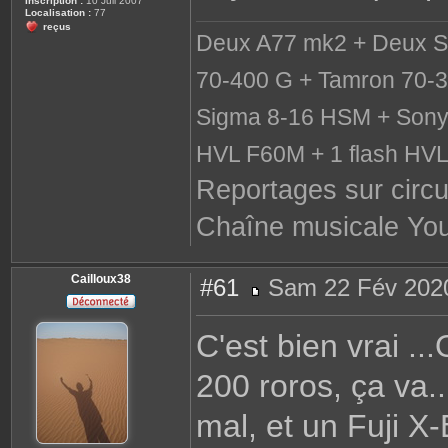
Inscription :
10 Juil 2007
Localisation :
77
reçus
Deux A77 mk2 + Deux S
70-400 G + Tamron 70-3
Sigma 8-16 HSM + Sony 
HVL F60M + 1 flash HV
Reportages sur circu
Chaîne musicale Yo
Cailloux38
#61
Sam 22 Fév 2020
M
e
s
C'est bien vrai ..
s
a
g
200 roros, ça va.
e
mal, et un Fuji X-