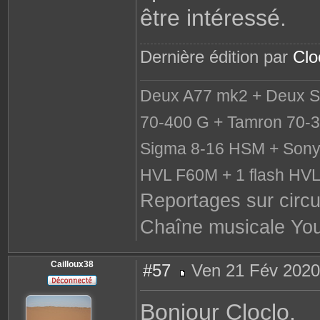
être intéressé.
Dernière édition par
Clo
Deux A77 mk2 + Deux S
70-400 G + Tamron 70-3
Sigma 8-16 HSM + Sony 
HVL F60M + 1 flash HV
Reportages sur circu
Chaîne musicale Yo
Cailloux38
#57
Ven 21 Fév 2020
M
e
s
Bonjour Cloclo,
s
a