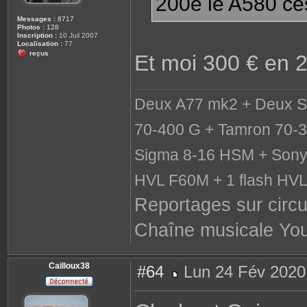
200e le A580 cest
Messages :
8717
Photos :
128
Inscription :
10 Juil 2007
Localisation :
77
reçus
Et moi 300 € en 
Deux A77 mk2 + Deux S
70-400 G + Tamron 70-3
Sigma 8-16 HSM + Sony 
HVL F60M + 1 flash HV
Reportages sur circu
Chaîne musicale Yo
Cailloux38
#64
Lun 24 Fév 2020
M
e
s
s