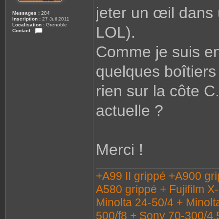
jeter un œil dans 
Messages :
284
Inscription :
27 Juil 2011
Localisation :
Grenoble
LOL).
Contact :
C
o
Comme je suis en 
n
t
a
quelques boîtiers 
c
t
e
r
rien sur la côte 
C
a
i
actuelle ?
l
l
o
u
x
3
8
Merci !
+A99 II grippé +A900 gr
A580 grippé + Fujifilm X
Minolta 24-50/4 + Minolt
500/f8 + Sony 70-300/4.