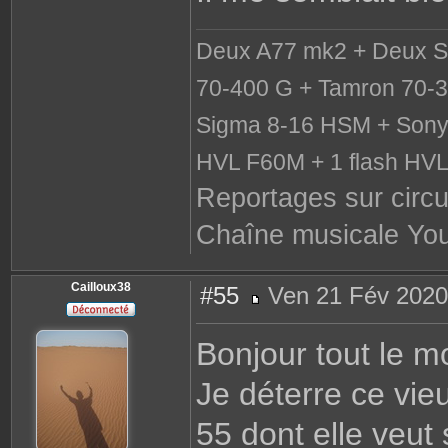
Deux A77 mk2 + Deux S
70-400 G + Tamron 70-3
Sigma 8-16 HSM + Sony 
HVL F60M + 1 flash HV
Reportages sur circu
Chaîne musicale Yo
Cailloux38
#55
Ven 21 Fév 2020
M
e
s
Bonjour tout le m
s
a
g
Je déterre ce vie
e
55 dont elle veut 