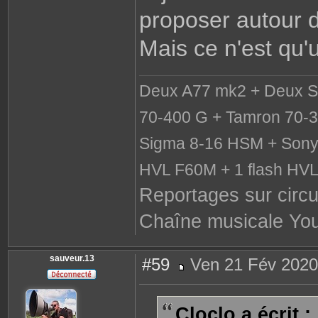
proposer autour 
Mais ce n'est qu'
Deux A77 mk2 + Deux S
70-400 G + Tamron 70-3
Sigma 8-16 HSM + Sony 
HVL F60M + 1 flash HV
Reportages sur circu
Chaîne musicale Yo
sauveur.13
#59
Ven 21 Fév 2020
M
e
s
s
Cloclo a écrit :
a
g