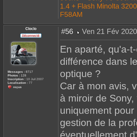
1.4 + Flash Minolta 320
F58AM
Cloclo
#56
Ven 21 Fév 2020
M
e
s
En aparté, qu'a-t
s
a
g
différence dans l
e
optique ?
Messages :
8717
Photos :
128
Inscription :
10 Juil 2007
Car à mon avis, v
Localisation :
77
reçus
à miroir de Sony,
uniquement pour b
gestion de la pro
éventuellement d'