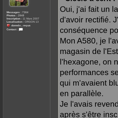
e
Oui, j'ai fait un
Messages :
7364
Photos :
2848
d'avoir rectifié.
Inscription :
11 Mars 2007
Localisation :
ORGON 13
donnés
reçus
/
conséquence pou
Contact :
C
o
Mon A580, je l'a
n
t
a
magasin de l'Est.
c
t
e
r
l'hexagone, on n
s
a
u
performances se 
v
e
u
qui m'avaient blu
r
.
1
3
en parallèle.
Je l'avais revend
après s'être ins