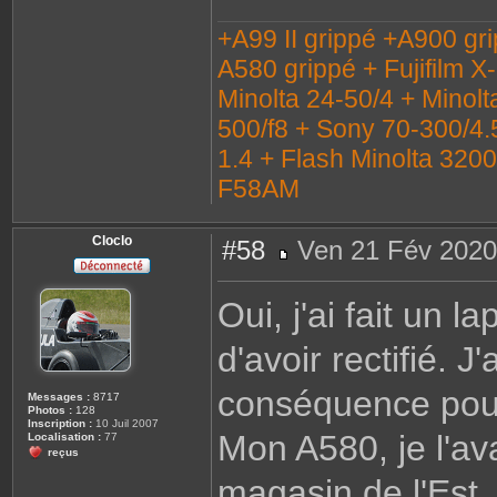
+A99 II grippé +A900 gr
A580 grippé + Fujifilm X
Minolta 24-50/4 + Minolt
500/f8 + Sony 70-300/4.
1.4 + Flash Minolta 320
F58AM
Cloclo
#58
Ven 21 Fév 2020
M
e
s
Oui, j'ai fait un 
s
a
g
d'avoir rectifié. 
e
conséquence pour
Messages :
8717
Photos :
128
Inscription :
10 Juil 2007
Mon A580, je l'av
Localisation :
77
reçus
magasin de l'Est. 