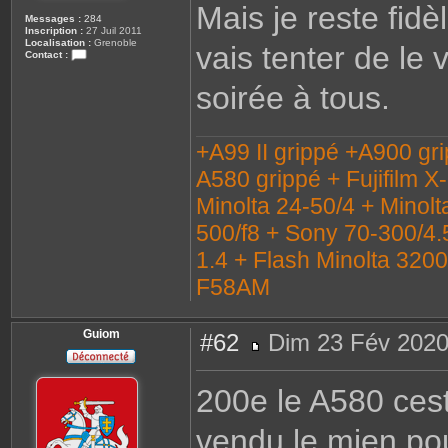
Mais je reste fidè
Messages :
284
Inscription :
27 Juil 2011
Localisation :
Grenoble
vais tenter de le
Contact :
C
o
soirée à tous.
n
t
a
c
t
+A99 II grippé +A900 gr
e
r
A580 grippé + Fujifilm X
C
a
Minolta 24-50/4 + Minolt
i
l
l
500/f8 + Sony 70-300/4.
o
u
1.4 + Flash Minolta 320
x
3
F58AM
8
Guiom
#62
Dim 23 Fév 2020
M
e
s
200e le A580 cest
s
a
g
vendu le mien po
e