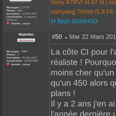
Sony A7RVI et A7 III | 
Messages :
17772
samyang 75mm f1.8 FE |
Photos :
824
Inscription :
14 Fév 2007
Localisation :
Longueau
M flash 5600HSD
(Amiens)
donnés
reçus
/
Magnolias
#50
Mar 22 Mars 201
M
e
s
La côte CI pour l
s
Messages :
4867
a
Photos :
1
g
Inscription :
01 Mai 2007
réaliste ! Pourquo
e
Localisation :
SOISSONS
donnés
reçus
/
moins cher qu'un
qu'un 450 alors qu
plans !
Il y a 2 ans j'en 
l'année dernière 