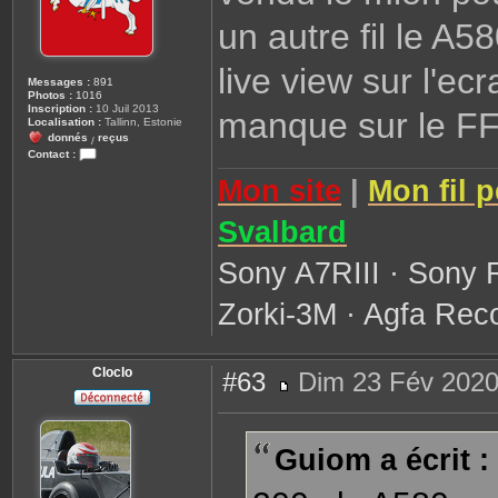
un autre fil le A5
live view sur l'ec
Messages :
891
Photos :
1016
Inscription :
10 Juil 2013
manque sur le FF
Localisation :
Tallinn, Estonie
donnés
reçus
/
Contact :
C
Mon site
|
Mon fil 
o
n
t
a
Svalbard
c
t
e
Sony A7RIII · Sony 
r
G
u
Zorki-3M · Agfa Reco
i
o
m
Cloclo
#63
Dim 23 Fév 2020
M
e
s
s
Guiom a écrit :
a
g
e