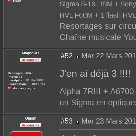
reçus
Sigma 8-16 HSM + Sony 
HVL F60M + 1 flash HV
Reportages sur circu
Chaîne musicale Yo
Magnolias
#52
Mar 22 Mars 201
M
e
s
J'en ai déjà 3 !!!!
s
Messages :
4867
a
Photos :
1
g
Inscription :
01 Mai 2007
e
Localisation :
SOISSONS
donnés
reçus
Alpha 7RIII + A6700 
/
un Sigma en optique
Guiom
#53
Mer 23 Mars 201
M
e
s