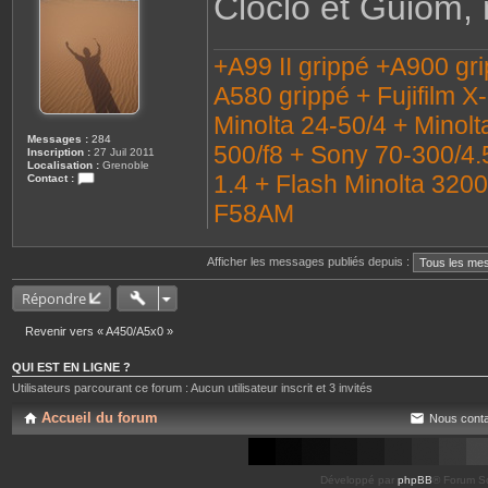
Cloclo et Guiom, m
a
g
e
+A99 II grippé +A900 gr
A580 grippé + Fujifilm X
Minolta 24-50/4 + Minolt
Messages :
284
500/f8 + Sony 70-300/4.
Inscription :
27 Juil 2011
Localisation :
Grenoble
1.4 + Flash Minolta 320
Contact :
C
o
F58AM
n
t
a
c
Afficher les messages publiés depuis :
t
e
Répondre
r
C
a
Revenir vers « A450/A5x0 »
i
l
l
QUI EST EN LIGNE ?
o
Utilisateurs parcourant ce forum : Aucun utilisateur inscrit et 3 invités
u
x
3
Accueil du forum
Nous conta
8
Développé par
phpBB
® Forum So